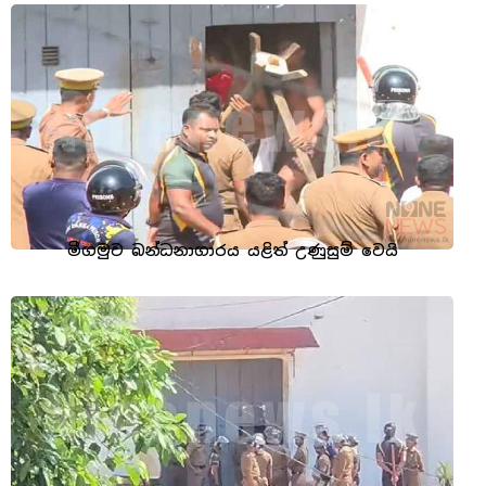
මීගමුව බන්ධනාගාරය යළිත් උණුසුම් වෙයි