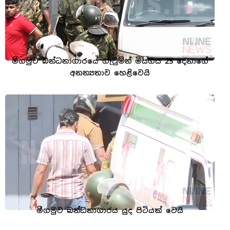
මීගමුව බන්ධනාගාරයේ ගැටුමින් මියගිය 25 දෙනාගේ
අනන්‍යතාව හෙළිවෙයි
මීගමුව බන්ධනාගාරය යුද පිටියක් වෙයි