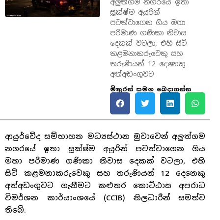
අලුත්ගම නගරයේ ඉතා
සූක්ෂ්ම අයුරින්
පවත්වාගෙන ගිය මහා
පරිමාණ ගණිකා නිවාස
දෙකක් වටලා, එහි සිටි
කළමනාකරුවෙකු සහ
තරුණියන් 12 දෙනෙකු
අත්අඩංගුවට
මිතුරන් සමග බෙදාගන්න
ආයුර්වේද සම්භාහන මධ්‍යස්ථාන මුවාවෙන් අලුත්ගම
නගරයේ ඉතා සූක්ෂ්ම අයුරින් පවත්වාගෙන ගිය
මහා පරිමාණ ගණිකා නිවාස දෙකක් වටලා, එහි
සිටි කළමනාකරුවෙකු සහ තරුණියන් 12 දෙනෙකු
අත්අඩංගුවට ගැනීමට කළුතර කොට්ඨාස අපරාධ
විමර්ශන කාර්යාංශයේ (CCIB) නිලධාරීන් සමත්ව
තිබේ.