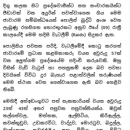
දිගු කලක සිට ප්‍රදේශවාසීන්ට සහ සංචාරකයින්ට
පීඩාවක් වන අයුරින් පවත්වාගෙන ගිය මෙම
ජාවාරම සම්බන්ධයෙන් පොලිස් බුද්ධි අංශ වෙත
ලැබුණු රහසිගත තොරතුරකට අනුව ඊයේ (09) රාත්‍රී
කාලයේදී මෙම හදිසි වැටලීම් (Raids) සිදුකර ඇත.
පොලිසිය පවසන පරිදි, වැටලීමේදී කොටු කරගත්
ජාවාරමේ ප්‍රධාන කළමනාකරු වයස අවුරුදු 57ක්
වන අලුත්ගම ප්‍රදේශයේම පදිංචි කරුවෙකි. ඔහු
විසින් වැඩි වැටුප් හා පහසුකම් දෙන බව පවසා
දිවයිනේ විවිධ දුර බැහැර පළාත්වලින් තරුණියන්
මෙම ස්ථාන වෙත ගෙන්වාගෙන ඇති බව හෙළිව
තිබේ.
මෙහිදී අත්අඩංගුවට පත් සැකකාරියන් වයස අවුරුදු
23ත් 43ත් අතර පසුවන පසුවන්නියන්ය. ඔවුන්
තල්ගස්වල, මත්තක, ඇල්පිටිය, කිරිඇල්ල,
නවන්තුඩුව, උඩකරවිට, වාද්දූව, මොරටුව, බදුල්ල,