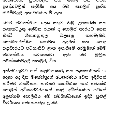
මාස්පොත, නුවරඑළිය සහ බිබිල යන විවිධ
ප්‍රදේශවලින් පැමිණි අය බව පොලිස් ප්‍රශ්න
කිරීම්වලදී අනාවරණය වී ඇත.
මෙම මධ්‍යස්ථාන දෙක සතුව තිබූ උපකරණ සහ
සැකකටයුතු ලේඛන රැසක් ද පොලිස් භාරයට ගෙන
තිබේ. නීත්‍යානුකූල බලපත්‍ර නොමැතිව,
සෞඛ්‍යාරක්ෂිත නොවන අයුරින් සහ පොදු
සදාචාරයට පටහැනිව ලාභ ඉපැයීමේ අරමුණින් මෙම
මධ්‍යස්ථාන මෙහෙයවා ඇති බව මූලික
පරීක්ෂණවලදී තහවුරු විය.
අත්අඩංගුවට ගත් කළමනාකරු සහ සැකකාරියන් 12
දෙනා අද දින මහේස්ත්‍රාත් අධිකරණය වෙත ඉදිරිපත්
කිරීමට නියමිතය. කළුතර කොට්ඨාස භාර ජ්‍යෙෂ්ඨ
පොලිස් අධිකාරීවරයාගේ සෘජු අධීක්ෂණය යටතේ
අලුත්ගම පොලිසිය මේ සම්බන්ධයෙන් ඉදිරි පුළුල්
විමර්ශන මෙහෙයවනු ලබයි.