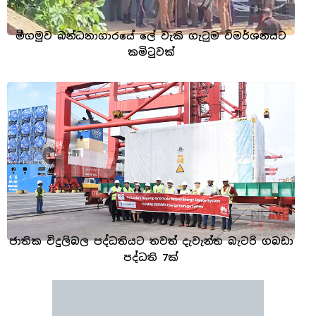
මීගමුව බන්ධනාගාරයේ ලේ වැකි ගැටුම විමර්ශනයට
කමිටුවක්
ජාතික විදුලිබල පද්ධතියට තවත් දැවැන්ත බැටරි ගබඩා
පද්ධති 7ක්