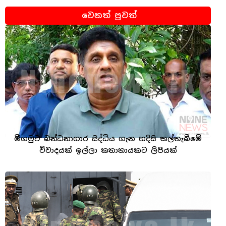
වෙනත් පුවත්
මීගමුව බන්ධනාගාර සිද්ධිය ගැන හදිසි කල්තැබීමේ
විවාදයක් ඉල්ලා කතානායකට ලිපියක්