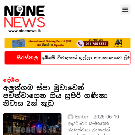
සිරස්තල
හදිසි කල්තැබීමේ විවාදයක් ඉල්ලා කතානායකට ලිපියක්
දේශීය
අලුත්ගම ස්පා මුවාවෙන්
පවත්වාගෙන ගිය සුපිරි ගණිකා
නිවාස 2ක් කුඩු
Editor
2026-06-10
ආයුර්වේද සම්භාහන
මධ්‍යස්ථාන මුවාවෙන්