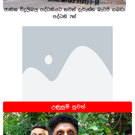
ජාතික විදුලිබල පද්ධතියට තවත් දැවැන්ත බැටරි ගබඩා
පද්ධති 7ක්
උණුසුම් පුවත්