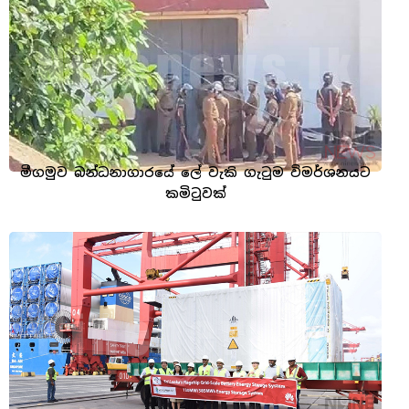
මීගමුව බන්ධනාගාරයේ ලේ වැකි ගැටුම විමර්ශනයට
කමිටුවක්