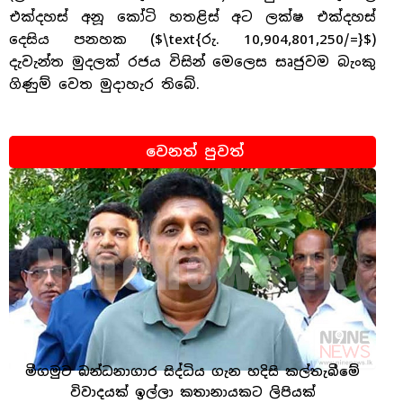
එක්දහස් අනූ කෝටි හතළිස් අට ලක්ෂ එක්දහස්
දෙසිය පනහක (
$\text{රු. 10,904,801,250/=}$
)
දැවැන්ත මුදලක් රජය විසින් මෙලෙස සෘජුවම බැංකු
ගිණුම් වෙත මුදාහැර තිබේ.
වෙනත් පුවත්
මීගමුව බන්ධනාගාර සිද්ධිය ගැන හදිසි කල්තැබීමේ
විවාදයක් ඉල්ලා කතානායකට ලිපියක්