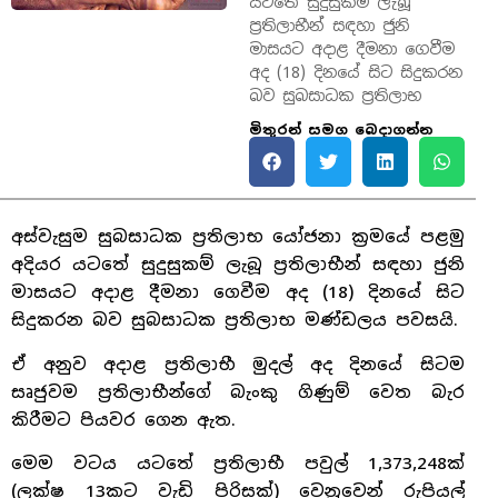
යටතේ සුදුසුකම් ලැබූ
ප්‍රතිලාභීන් සඳහා ජුනි
මාසයට අදාළ දීමනා ගෙවීම
අද (18) දිනයේ සිට සිදුකරන
බව සුබසාධක ප්‍රතිලාභ
මිතුරන් සමග බෙදාගන්න
අස්වැසුම සුබසාධක ප්‍රතිලාභ යෝජනා ක්‍රමයේ පළමු
අදියර යටතේ සුදුසුකම් ලැබූ ප්‍රතිලාභීන් සඳහා ජුනි
මාසයට අදාළ දීමනා ගෙවීම අද (18) දිනයේ සිට
සිදුකරන බව සුබසාධක ප්‍රතිලාභ මණ්ඩලය පවසයි.
ඒ අනුව අදාළ ප්‍රතිලාභී මුදල් අද දිනයේ සිටම
සෘජුවම ප්‍රතිලාභීන්ගේ බැංකු ගිණුම් වෙත බැර
කිරීමට පියවර ගෙන ඇත.
මෙම වටය යටතේ ප්‍රතිලාභී පවුල් 1,373,248ක්
(ලක්ෂ 13කට වැඩි පිරිසක්) වෙනුවෙන් රුපියල්