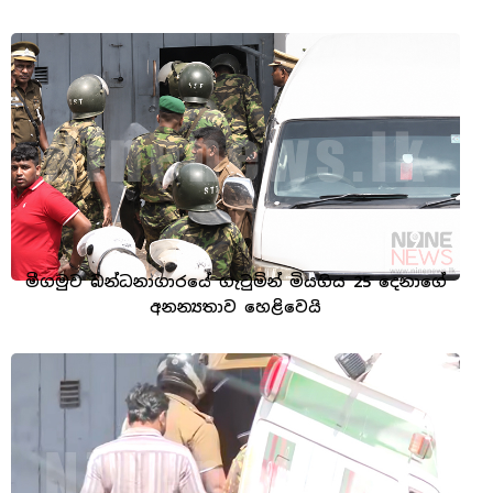
මීගමුව බන්ධනාගාරයේ ගැටුමින් මියගිය 25 දෙනාගේ
අනන්‍යතාව හෙළිවෙයි