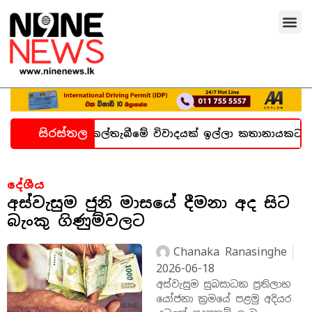
සිරස්තල
ගැන හදිසි කල්තැබීමේ විවාදයක් ඉල්ලා කතානායකට ලිපියක්
දේශීය
අස්වැසුම ජුනි මාසයේ දීමනා අද සිට
බැංකු ගිණුම්වලට
Chanaka Ranasinghe
2026-06-18
අස්වැසුම සුබසාධක ප්‍රතිලාභ
යෝජනා ක්‍රමයේ පළමු අදියර