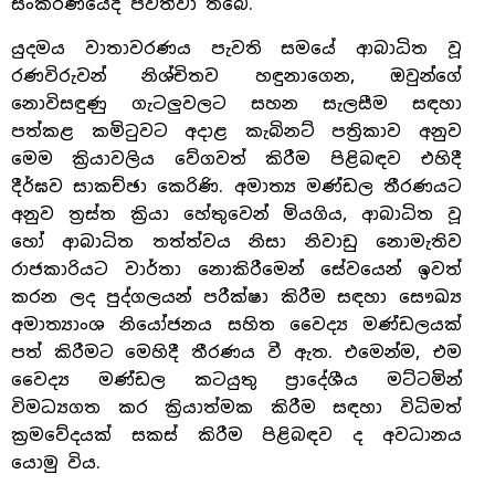
සංකීර්ණයේදී පවත්වා තිබේ.
යුදමය වාතාවරණය පැවති සමයේ ආබාධිත වූ
රණවිරුවන් නිශ්චිතව හඳුනාගෙන, ඔවුන්ගේ
නොවිසඳුණු ගැටලුවලට සහන සැලසීම සඳහා
පත්කළ කමිටුවට අදාළ කැබිනට් පත්‍රිකාව අනුව
මෙම ක්‍රියාවලිය වේගවත් කිරීම පිළිබඳව එහිදී
දීර්ඝව සාකච්ඡා කෙරිණි. අමාත්‍ය මණ්ඩල තීරණයට
අනුව ත්‍රස්ත ක්‍රියා හේතුවෙන් මියගිය, ආබාධිත වූ
හෝ ආබාධිත තත්ත්වය නිසා නිවාඩු නොමැතිව
රාජකාරියට වාර්තා නොකිරීමෙන් සේවයෙන් ඉවත්
කරන ලද පුද්ගලයන් පරීක්ෂා කිරීම සඳහා සෞඛ්‍ය
අමාත්‍යාංශ නියෝජනය සහිත වෛද්‍ය මණ්ඩලයක්
පත් කිරීමට මෙහිදී තීරණය වී ඇත. එමෙන්ම, එම
වෛද්‍ය මණ්ඩල කටයුතු ප්‍රාදේශීය මට්ටමින්
විමධ්‍යගත කර ක්‍රියාත්මක කිරීම සඳහා විධිමත්
ක්‍රමවේදයක් සකස් කිරීම පිළිබඳව ද අවධානය
යොමු විය.