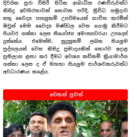
දිවයින පුරා විසිරී සිටින ආබාධිත රණවිරුවන්ට
කිසිදු අවහිරතාවක් නොවන පරිදි, ත්‍රිවිධ හමුදාව
සතු වෛද්‍ය පහසුකම් උපරිමයෙන් භාවිත කරමින්
ඔවුන් මෙම වෛද්‍ය මණ්ඩල වෙත යොමු කිරීමට
පියවර ගන්නා ලෙස නියෝජ්‍ය අමාත්‍යවරයා උපදෙස්
දුන්නේය. එමෙන්ම, සුදුසුකම් ලබන සියලුම
පුද්ගලයන් වෙත කිසිදු ප්‍රමාදයකින් තොරව අදාළ
ප්‍රතිලාභ ළඟා කර දීමට අවශ්‍ය කඩිනම් ක්‍රියාමාර්ග
ගන්නා ලෙස ද ඒ මහතා සියලුම පාර්ශවකරුවන්ට
අවධාරණය කළේය.
වෙනත් පුවත්