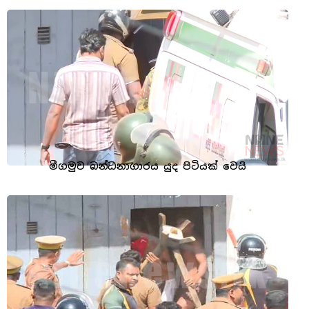
මීගමුව බන්ධනාගාරය යුද පිටියක් වෙයි