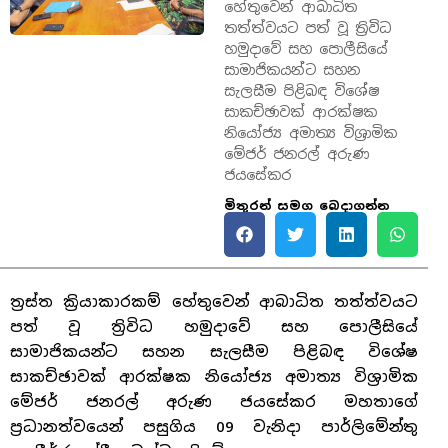
හේතුවෙන් ආබාධිත
තත්ත්වයට පත් වූ ත්‍රිවිධ
හමුදාවේ සහ පොලීසියේ
සාමාජිකයන්ට සහන
සැලසීම පිළිබඳ විශේෂ
සාකච්ඡාවක් ආරක්ෂක
නියෝජ්‍ය අමාත්‍ය විශ්‍රාමික
මේජර් ජනරල් අරුණ
ජයසේකර
මිතුරන් සමග බෙදාගන්න
ත්‍රස්ත ක්‍රියාකාරකම් හේතුවෙන් ආබාධිත තත්ත්වයට
පත් වූ ත්‍රිවිධ හමුදාවේ සහ පොලීසියේ
සාමාජිකයන්ට සහන සැලසීම පිළිබඳ විශේෂ
සාකච්ඡාවක් ආරක්ෂක නියෝජ්‍ය අමාත්‍ය විශ්‍රාමික
මේජර් ජනරල් අරුණ ජයසේකර මහතාගේ
ප්‍රධානත්වයෙන් පසුගිය 09 වැනිදා පාර්ලිමේන්තු