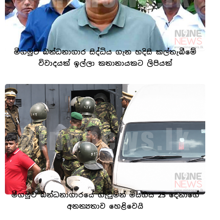
මීගමුව බන්ධනාගාර සිද්ධිය ගැන හදිසි කල්තැබීමේ
විවාදයක් ඉල්ලා කතානායකට ලිපියක්
මීගමුව බන්ධනාගාරයේ ගැටුමින් මියගිය 25 දෙනාගේ
අනන්‍යතාව හෙළිවෙයි