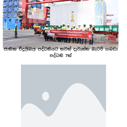
ජාතික විදුලිබල පද්ධතියට තවත් දැවැන්ත බැටරි ගබඩා
පද්ධති 7ක්