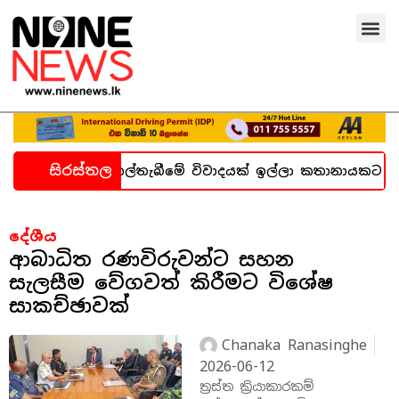
සිරස්තල
ැන හදිසි කල්තැබීමේ විවාදයක් ඉල්ලා කතානායකට ලිපියක්
දේශීය
ආබාධිත රණවිරුවන්ට සහන
සැලසීම වේගවත් කිරීමට විශේෂ
සාකච්ඡාවක්
Chanaka Ranasinghe
2026-06-12
ත්‍රස්ත ක්‍රියාකාරකම්