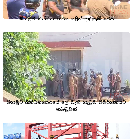
මීගමුව බන්ධනාගාරය යළිත් උණුසුම් වෙයි
මීගමුව බන්ධනාගාරයේ ලේ වැකි ගැටුම විමර්ශනයට
කමිටුවක්