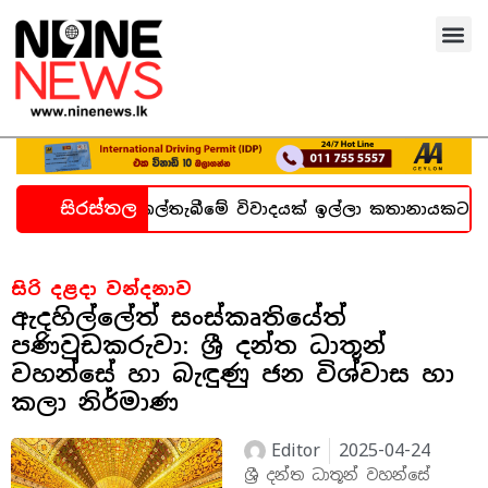
සිරස්තල
ැන හදිසි කල්තැබීමේ විවාදයක් ඉල්ලා කතානායකට ලිපියක්
සිරි දළදා වන්දනාව
ඇදහිල්ලේත් සංස්කෘතියේත්
පණිවුඩකරුවා: ශ්‍රී දන්ත ධාතූන්
වහන්සේ හා බැඳුණු ජන විශ්වාස හා
කලා නිර්මාණ
Editor
2025-04-24
ශ්‍රී දන්ත ධාතූන් වහන්සේ