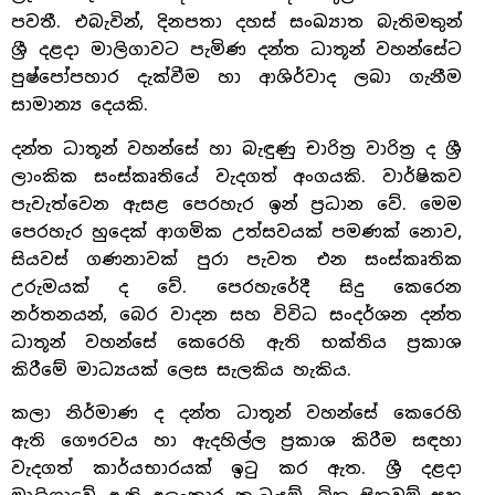
පවතී. එබැවින්, දිනපතා දහස් සංඛ්‍යාත බැතිමතුන්
ශ්‍රී දළදා මාලිගාවට පැමිණ දන්ත ධාතූන් වහන්සේට
පුෂ්පෝපහාර දැක්වීම හා ආශිර්වාද ලබා ගැනීම
සාමාන්‍ය දෙයකි.
දන්ත ධාතූන් වහන්සේ හා බැඳුණු චාරිත්‍ර වාරිත්‍ර ද ශ්‍රී
ලාංකික සංස්කෘතියේ වැදගත් අංගයකි. වාර්ෂිකව
පැවැත්වෙන ඇසළ පෙරහැර ඉන් ප්‍රධාන වේ. මෙම
පෙරහැර හුදෙක් ආගමික උත්සවයක් පමණක් නොව,
සියවස් ගණනාවක් පුරා පැවත එන සංස්කෘතික
උරුමයක් ද වේ. පෙරහැරේදී සිදු කෙරෙන
නර්තනයන්, බෙර වාදන සහ විවිධ සංදර්ශන දන්ත
ධාතූන් වහන්සේ කෙරෙහි ඇති භක්තිය ප්‍රකාශ
කිරීමේ මාධ්‍යයක් ලෙස සැලකිය හැකිය.
කලා නිර්මාණ ද දන්ත ධාතූන් වහන්සේ කෙරෙහි
ඇති ගෞරවය හා ඇදහිල්ල ප්‍රකාශ කිරීම සඳහා
වැදගත් කාර්යභාරයක් ඉටු කර ඇත. ශ්‍රී දළදා