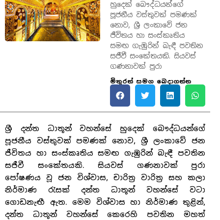
හුදෙක් බෞද්ධයන්ගේ
පූජනීය වස්තුවක් පමණක්
නොව, ශ්‍රී ලංකාවේ ජන
ජීවිතය හා සංස්කෘතිය
සමඟ ගැඹුරින් බැඳී පවතින
සජීවී සංකේතයකි. සියවස්
ගණනාවක් පුරා
මිතුරන් සමග බෙදාගන්න
ශ්‍රී දන්ත ධාතූන් වහන්සේ හුදෙක් බෞද්ධයන්ගේ
පූජනීය වස්තුවක් පමණක් නොව, ශ්‍රී ලංකාවේ ජන
ජීවිතය හා සංස්කෘතිය සමඟ ගැඹුරින් බැඳී පවතින
සජීවී සංකේතයකි. සියවස් ගණනාවක් පුරා
පෝෂණය වූ ජන විශ්වාස, චාරිත්‍ර වාරිත්‍ර සහ කලා
නිර්මාණ රැසක් දන්ත ධාතූන් වහන්සේ වටා
ගොඩනැඟී ඇත. මෙම විශ්වාස හා නිර්මාණ තුළින්,
දන්ත ධාතූන් වහන්සේ කෙරෙහි පවතින මහත්