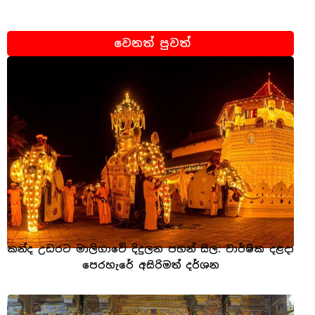
වෙනත් පුවත්
කන්ද උඩරට මාලිගාවේ දිදුලන පහන් සිල: වාර්ෂික දළදා
පෙරහැරේ අසිරිමත් දර්ශන