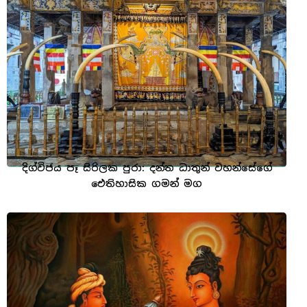
දිග්විජය පෑ සිරිලක පුරා: දන්ත ධාතූන් වහන්සේගේ
ඓතිහාසික ගමන් මග