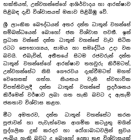
භක්තියත්, උන්වහන්සේගේ ආශිර්වාදය හා ආරක්ෂාව
පිළිබඳ දැඩි විශ්වාසයත් මනාව පිළිබිඹු වේ.
ශ්‍රී ලාංකික බෞද්ධයන් අතර දන්ත ධාතූන් වහන්සේ
සම්බන්ධයෙන් බොහෝ ජන විශ්වාස පවතී. ඉන්
ප්‍රධාන වන්නේ දන්ත ධාතූන් වහන්සේ වැඩ සිටින
රටට සෞභාග්‍යය, සාමය හා සමෘද්ධිය උදා වන
බවයි. එබැවින්, අතීතයේ සිටම රජවරුන් දන්ත
ධාතූන් වහන්සේගේ ආරක්ෂාව තහවුරු කිරීමටත්,
උන්වහන්සේට නිසි ගෞරවය දැක්වීමටත් මහත්
වෙහෙසක් ගත්හ. නියඟය වැනි ස්වභාවික
විපත්තිවලදී දන්ත ධාතූන් වහන්සේ ප්‍රදර්ශනය
කිරීමෙන් වර්ෂාව ලබා ගත හැකි බවට ද ඇතැම්
ජනතාව විශ්වාස කළහ.
මීට අමතරව, දන්ත ධාතූන් වහන්සේට කරන
පූජාවන් හා පැවැත්වෙන ආගමික කටයුතු මගින්
පුද්ගලික දුක් කරදර හා රෝගාබාධවලින් සුවය
ලැබිය හැකි බවට ද බොහෝ දෙනා තුළ විශ්වාසයක්