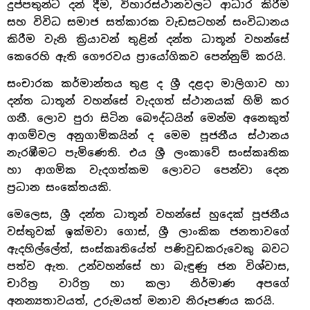
දුප්පතුන්ට දන් දීම, විහාරස්ථානවලට ආධාර කිරීම
සහ විවිධ සමාජ සත්කාරක වැඩසටහන් සංවිධානය
කිරීම වැනි ක්‍රියාවන් තුළින් දන්ත ධාතූන් වහන්සේ
කෙරෙහි ඇති ගෞරවය ප්‍රායෝගිකව පෙන්නුම් කරයි.
සංචාරක කර්මාන්තය තුළ ද ශ්‍රී දළදා මාලිගාව හා
දන්ත ධාතූන් වහන්සේ වැදගත් ස්ථානයක් හිමි කර
ගනී. ලොව පුරා සිටින බෞද්ධයින් මෙන්ම අනෙකුත්
ආගම්වල අනුගාමිකයින් ද මෙම පූජනීය ස්ථානය
නැරඹීමට පැමිණෙති. එය ශ්‍රී ලංකාවේ සංස්කෘතික
හා ආගමික වැදගත්කම ලොවට පෙන්වා දෙන
ප්‍රධාන සංකේතයකි.
මෙලෙස, ශ්‍රී දන්ත ධාතූන් වහන්සේ හුදෙක් පූජනීය
වස්තුවක් ඉක්මවා ගොස්, ශ්‍රී ලාංකික ජනතාවගේ
ඇදහිල්ලේත්, සංස්කෘතියේත් පණිවුඩකරුවෙකු බවට
පත්ව ඇත. උන්වහන්සේ හා බැඳුණු ජන විශ්වාස,
චාරිත්‍ර වාරිත්‍ර හා කලා නිර්මාණ අපගේ
අනන්‍යතාවයත්, උරුමයත් මනාව නිරූපණය කරයි.