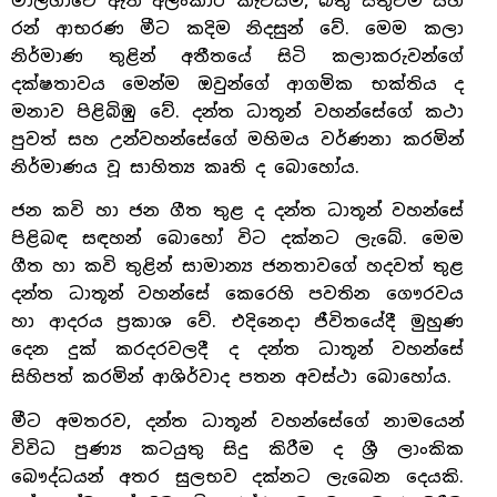
මාලිගාවේ ඇති අලංකාර කැටයම්, බිතු සිතුවම් සහ
රන් ආභරණ මීට කදිම නිදසුන් වේ. මෙම කලා
නිර්මාණ තුළින් අතීතයේ සිටි කලාකරුවන්ගේ
දක්ෂතාවය මෙන්ම ඔවුන්ගේ ආගමික භක්තිය ද
මනාව පිළිබිඹු වේ. දන්ත ධාතූන් වහන්සේගේ කථා
පුවත් සහ උන්වහන්සේගේ මහිමය වර්ණනා කරමින්
නිර්මාණය වූ සාහිත්‍ය කෘති ද බොහෝය.
ජන කවි හා ජන ගීත තුළ ද දන්ත ධාතූන් වහන්සේ
පිළිබඳ සඳහන් බොහෝ විට දක්නට ලැබේ. මෙම
ගීත හා කවි තුළින් සාමාන්‍ය ජනතාවගේ හදවත් තුළ
දන්ත ධාතූන් වහන්සේ කෙරෙහි පවතින ගෞරවය
හා ආදරය ප්‍රකාශ වේ. එදිනෙදා ජීවිතයේදී මුහුණ
දෙන දුක් කරදරවලදී ද දන්ත ධාතූන් වහන්සේ
සිහිපත් කරමින් ආශිර්වාද පතන අවස්ථා බොහෝය.
මීට අමතරව, දන්ත ධාතූන් වහන්සේගේ නාමයෙන්
විවිධ පුණ්‍ය කටයුතු සිදු කිරීම ද ශ්‍රී ලාංකික
බෞද්ධයන් අතර සුලභව දක්නට ලැබෙන දෙයකි.