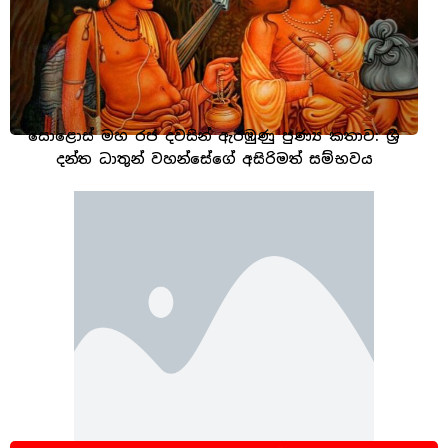
සොළොස් මහ රජ දවසින් ඇරඹුණු පුණ්‍ය කතාව: ශ්‍රී
දන්ත ධාතූන් වහන්සේගේ අසිරිමත් සම්භවය