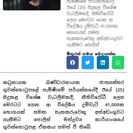
පැමිණීමේ පර්යන්තයේදී
ඊයේ (25) සිදුකළ විශේෂ
වැටලීමකදී, නීතිවිරෝධී
ලෙස මෙරටට ගෙන ආ
විදේශීය දුම්වැටි 41,000ක
තොගයක් සමඟ
සැකකරුවෙකු අත්අඩංගුවට
ගැනීමට පොලිස්
මිතුරන් සමග බෙදාගන්න
කටුනායක බණ්ඩාරනායක ජාත්‍යන්තර
ගුවන්තොටුපළේ පැමිණීමේ පර්යන්තයේදී ඊයේ (25)
සිදුකළ විශේෂ වැටලීමකදී, නීතිවිරෝධී ලෙස
මෙරටට ගෙන ආ විදේශීය දුම්වැටි 41,000ක
තොගයක් සමඟ සැකකරුවෙකු අත්අඩංගුවට
ගැනීමට පොලිස් මත්ද්‍රව්‍ය කාර්යාංශයේ
ගුවන්තොටුපළ ඒකකය සමත් වී තිබේ.