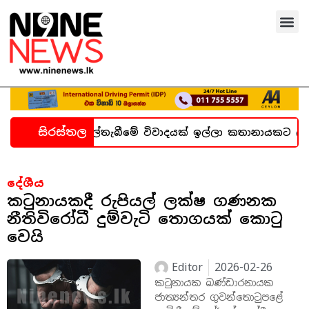
සිරස්තල
න හදිසි කල්තැබීමේ විවාදයක් ඉල්ලා කතානායකට ලිපියක්
දේශීය
කටුනායකදී රුපියල් ලක්ෂ ගණනක
නීතිවිරෝධී දුම්වැටි තොගයක් කොටු
වෙයි
Editor
2026-02-26
කටුනායක බණ්ඩාරනායක
ජාත්‍යන්තර ගුවන්තොටුපළේ