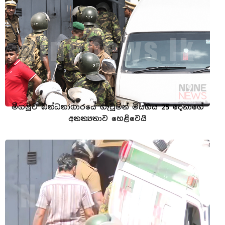
මීගමුව බන්ධනාගාරයේ ගැටුමින් මියගිය 25 දෙනාගේ
අනන්‍යතාව හෙළිවෙයි