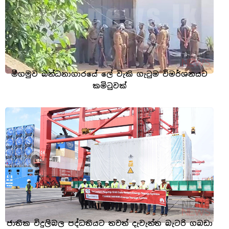
මීගමුව බන්ධනාගාරයේ ලේ වැකි ගැටුම විමර්ශනයට
කමිටුවක්
ජාතික විදුලිබල පද්ධතියට තවත් දැවැන්ත බැටරි ගබඩා