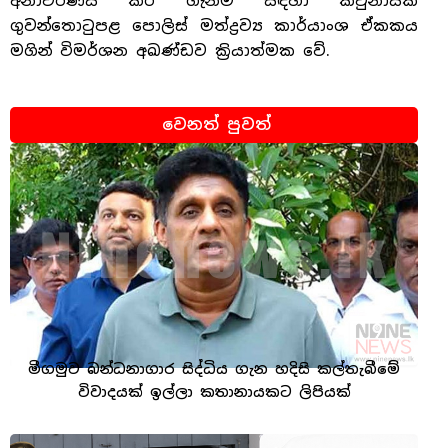
අනාවරණය කර ගැනීම සඳහා කටුනායක
ගුවන්තොටුපළ පොලිස් මත්ද්‍රව්‍ය කාර්යාංශ ඒකකය
මගින් විමර්ශන අඛණ්ඩව ක්‍රියාත්මක වේ.
වෙනත් පුවත්
මීගමුව බන්ධනාගාර සිද්ධිය ගැන හදිසි කල්තැබීමේ
විවාදයක් ඉල්ලා කතානායකට ලිපියක්