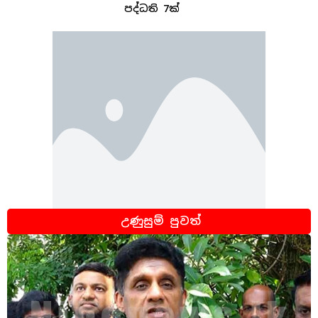
පද්ධති 7ක්
උණුසුම් පුවත්