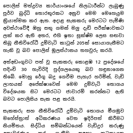
පොලිස් මත්ද්‍රව්‍ය කාර්යාංශයේ නිලධාරීන්ට ලැබුණු
පූර්ව බුද්ධි තොරතුරකට අනුව මෙම මෙහෙයුම
ක්‍රියාත්මක කර ඇත. අදාළ සැකකරු මෙරටට පැමිණි
අවස්ථාවේදී ඔහු සතු ගමන් මලු දැඩි පරීක්ෂාවකට
ලක් කර ඇති අතර, එහි ඉතා සූක්ෂ්ම ලෙස සඟවා
තිබූ නීතිවිරෝධී දුම්වැටි කාටූන් 205ක් සොයාගැනීමට
හැකි වූ බව පොලිස් මූලස්ථානය තහවුරු කරයි.
අත්අඩංගුවට පත් වූ සැකකරු කොළඹ 12 ප්‍රදේශයේ
පදිංචි 30 හැවිරිදි පුද්ගලයෙකු බව හඳුනාගෙන
තිබේ. මොහු රේගු බදු ගෙවීම පැහැර හරිමින්, වැඩි
ලාභයක් අපේක්ෂාවෙන් මෙම දුම්වැටි තොගය
විදේශයක සිට මෙරටට ජාවාරම් කරන්නට ඇති
බවට පොලිසිය සැක පළ කරයි.
සැකකරු සහ නීතිවිරෝධී දුම්වැටි තොගය මීගමුව
මහේස්ත්‍රාත් අධිකරණය වෙත ඉදිරිපත් කිරීමට
නියමිතය. සිද්ධිය සම්බන්ධයෙන් වැඩිදුර කරුණු