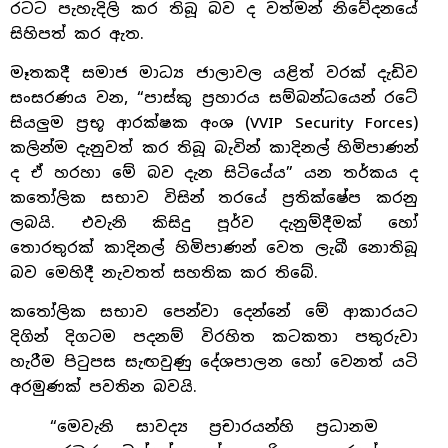
රටට පැහැදිලි කර තිබූ බව ද වත්මන් නිවේදනයේ
සිහිපත් කර ඇත.
මෑතකදී සමාජ මාධ්‍ය ජාලාවල යළිත් වරක් දැඩිව
සංසරණය වන, “පාස්කු ප්‍රහාරය සම්බන්ධයෙන් රටේ
සියලුම ප්‍රභූ ආරක්ෂක අංශ (VVIP Security Forces)
කලින්ම දැනුවත් කර තිබූ බැවින් කාදිනල් හිමිපාණන්
ද ඒ හරහා මේ බව දැන සිටියේය” යන තර්කය ද
කතෝලික සභාව විසින් තරයේ ප්‍රතික්ෂේප කරනු
ලබයි. එවැනි කිසිදු පූර්ව දැනුම්දීමක් හෝ
තොරතුරක් කාදිනල් හිමිපාණන් වෙත ලැබී නොතිබූ
බව මෙහිදී නැවතත් සහතික කර තිබේ.
කතෝලික සභාව පෙන්වා දෙන්නේ මේ ආකාරයට
දිගින් දිගටම පදනම් විරහිත කටකතා පතුරුවා
හැරීම පිටුපස සැඟවුණු දේශපාලන හෝ වෙනත් යටි
අරමුණක් පවතින බවයි.
“මෙවැනි සාවද්‍ය ප්‍රචාරයන්හි ප්‍රධානම