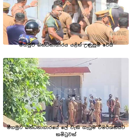
මීගමුව බන්ධනාගාරය යළිත් උණුසුම් වෙයි
මීගමුව බන්ධනාගාරයේ ලේ වැකි ගැටුම විමර්ශනයට
කමිටුවක්