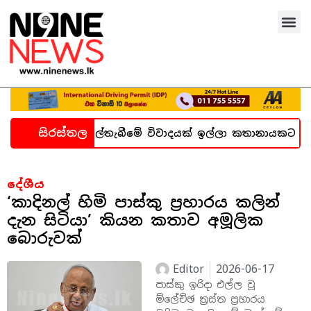
සිරස්තල
න හදිසි කල්තැබීමේ විවාදයක් ඉල්ලා කතානායකට ලිපියක්
දේශීය
‘කාදිනල් හිමි පාස්කු ප්‍රහාරය කලින්
දැන සිටියා’ කියන කතාව අමූලික
බොරුවක්
Editor
2026-06-17
පාස්කු ඉරිදා එල්ල වූ
ම්ලේච්ඡ ත්‍රස්ත ප්‍රහාරය