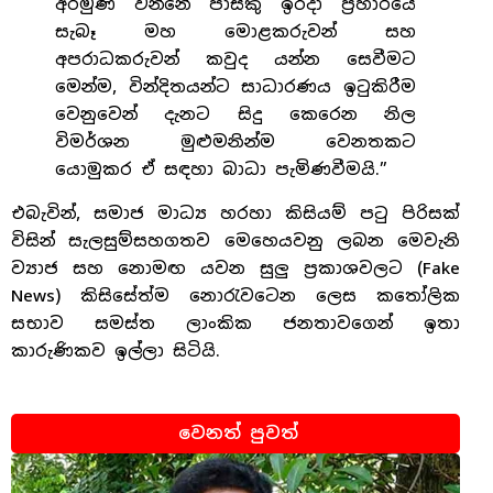
අරමුණ වන්නේ පාස්කු ඉරිදා ප්‍රහාරයේ
සැබෑ මහ මොළකරුවන් සහ
අපරාධකරුවන් කවුද යන්න සෙවීමට
මෙන්ම, වින්දිතයන්ට සාධාරණය ඉටුකිරීම
වෙනුවෙන් දැනට සිදු කෙරෙන නිල
විමර්ශන මුළුමනින්ම වෙනතකට
යොමුකර ඒ සඳහා බාධා පැමිණවීමයි.”
එබැවින්, සමාජ මාධ්‍ය හරහා කිසියම් පටු පිරිසක්
විසින් සැලසුම්සහගතව මෙහෙයවනු ලබන මෙවැනි
ව්‍යාජ සහ නොමඟ යවන සුලු ප්‍රකාශවලට (Fake
News) කිසිසේත්ම නොරැවටෙන ලෙස කතෝලික
සභාව සමස්ත ලාංකික ජනතාවගෙන් ඉතා
කාරුණිකව ඉල්ලා සිටියි.
වෙනත් පුවත්