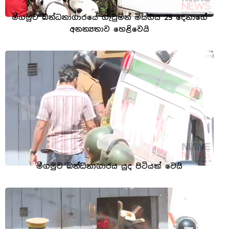
මීගමුව බන්ධනාගාරයේ ගැටුමින් මියගිය 25 දෙනාගේ
අනන්‍යතාව හෙළිවෙයි
මීගමුව බන්ධනාගාරය යුද පිටියක් වෙයි