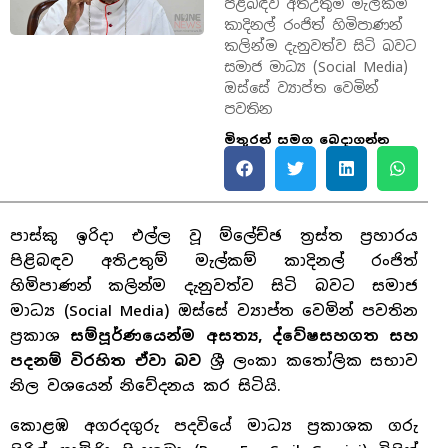
පිළිබඳව අතිඋතුම් මැල්කම්
කාදිනල් රංජිත් හිමිපාණන්
කලින්ම දැනුවත්ව සිටි බවට
සමාජ මාධ්‍ය (Social Media)
ඔස්සේ ව්‍යාප්ත වෙමින්
පවතින
මිතුරන් සමග බෙදාගන්න
පාස්කු ඉරිදා එල්ල වූ ම්ලේච්ඡ ත්‍රස්ත ප්‍රහාරය
පිළිබඳව අතිඋතුම් මැල්කම් කාදිනල් රංජිත්
හිමිපාණන් කලින්ම දැනුවත්ව සිටි බවට සමාජ
මාධ්‍ය (Social Media) ඔස්සේ ව්‍යාප්ත වෙමින් පවතින
ප්‍රකාශ
සම්පූර්ණයෙන්ම අසත්‍ය, ද්වේෂසහගත සහ
පදනම් විරහිත ඒවා බව
ශ්‍රී ලංකා කතෝලික සභාව
නිල වශයෙන් නිවේදනය කර සිටියි.
කොළඹ අගරදගුරු පදවියේ මාධ්‍ය ප්‍රකාශක ගරු