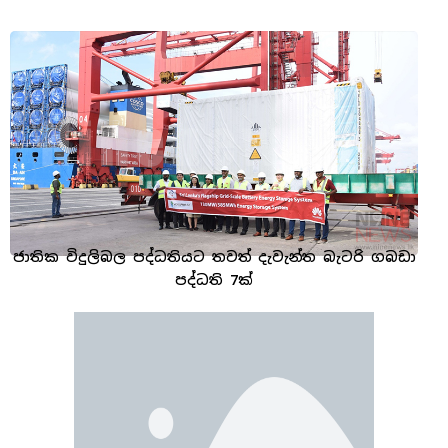
ජාතික විදුලිබල පද්ධතියට තවත් දැවැන්ත බැටරි ගබඩා
පද්ධති 7ක්