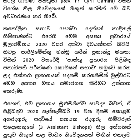
සිරිල් ගාමිණි පියතුමා (Rev. Fr. Cyril Gamini) විසින්
විශේෂ නිල නිවේදනයක් නිකුත් කරමින් මේ බව
අවධාරණය කර තිබේ.
කතෝලික සභාව පෙන්වා දෙන්නේ කාදිනල්
හිමිපාණන්ට එරෙහි මෙම අසත්‍ය ප්‍රචාරයේ
මුලාරම්භය 2020 වසර දක්වා දිවයන්නක් බවයි.
හිටපු පාර්ලිමේන්තු මන්ත්‍රී හරින් ප්‍රනාන්දු මහතා
විසින් 2020 වසරේදී ‘පාස්කු ප්‍රහාරය පිළිබඳ
ජනාධිපති පරීක්ෂණ කොමිෂන් සභාව’ හමුවේ කරන
ලද එක්තරා ප්‍රකාශයක් පදනම් කරගනිමින් මුල්වරට
මෙම අසත්‍ය මතය සමාජගත කිරීමට උත්සාහ
කෙරුණි.
එහෙත්, එම ප්‍රකාශය මුළුමනින්ම සාවද්‍ය බවත්, ඒ
පිළිබඳව 2020 සැප්තැම්බර් 19 වන දිනම කොළඹ
අගරදගුරු පදවියේ සහයක රදගුරු හිමිවරුන්
තිදෙනෙකුගේ (3 Assistant Bishops) නිල අත්සනින්
යුතුව නිකුත් කළ මාධ්‍ය නිවේදනයක් මඟින් එකලම