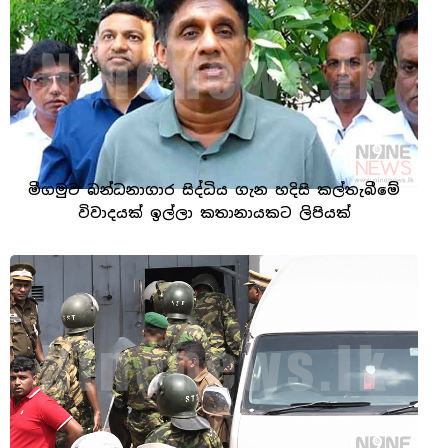
මීගමුව බන්ධනාගාර සිද්ධිය ගැන හදිසි කල්තැබීමේ
විවාදයක් ඉල්ලා කතානායකට ලිපියක්