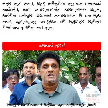
සිදුව ඇති අතර, සිදුවූ සම්පූර්ණ අලාභය මෙතෙක්
තක්සේරු කර නොමැත.ගින්න හටගැනීමට බලපෑ
නිශ්චිත හේතුව මෙතෙක් අනාවරණය වී නොමැති
අතර, කුරුණෑගල පොලිසිය මේ පිළිබඳව වැඩිදුර
විමර්ශන ආරම්භ කර ඇත.
වෙනත් පුවත්
මීගමුව බන්ධනාගාර සිද්ධිය ගැන හදිසි කල්තැබීමේ