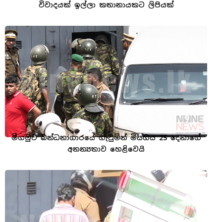
විවාදයක් ඉල්ලා කතානායකට ලිපියක්
මීගමුව බන්ධනාගාරයේ ගැටුමින් මියගිය 25 දෙනාගේ
අනන්‍යතාව හෙළිවෙයි