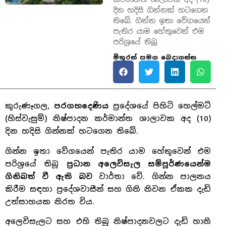
දින හදිසි ගින්නක් හටගෙන
තිබේ. ගින්න ඉතා වේගයෙන්
පැතිර යාම හේතුවෙන් එම
පරිශ්‍රයේ තිබූ
මිතුරන් සමග බෙදාගන්න
කුරුණෑගල,
පරගහදෙණිය
ප්‍රදේශයේ පිහිටි හෙල්මට්
(හිස්වැසුම්) නිෂ්පාදන කර්මාන්ත ශාලාවක අද (10)
දින හදිසි ගින්නක් හටගෙන තිබේ.
ගින්න ඉතා වේගයෙන් පැතිර යාම හේතුවෙන් එම
පරිශ්‍රයේ තිබූ
ප්‍රධාන අලෙවිසැල සම්පූර්ණයෙන්ම
ගිනිබත් වී ඇති බව
වාර්තා වේ. ගින්න පාලනය
කිරීම සඳහා ප්‍රදේශවාසීන් සහ ගිනි නිවන ඒකක දැඩි
උත්සාහයක නිරත විය.
අලෙවිසැලට සහ එහි තිබූ නිෂ්පාදනවලට දැඩි හානි