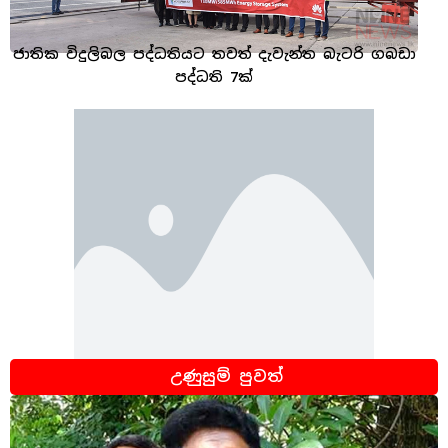
ජාතික විදුලිබල පද්ධතියට තවත් දැවැන්ත බැටරි ගබඩා
පද්ධති 7ක්
උණුසුම් පුවත්