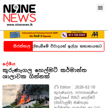
සිරස්තල
ගැන හදිසි කල්තැබීමේ විවාදයක් ඉල්ලා කතානායකට ලිපියක්
දේශීය
කුරුණෑගල හෙල්මට් කර්මාන්ත
ශාලාවක ගින්නක්
Editor
2026-02-10
කුරුණෑගල, පරගහදෙණිය
ප්‍රදේශයේ පිහිටි හෙල්මට්
(හිස්වැසුම්) නිෂ්පාදන
කර්මාන්ත ශාලාවක අද (10)