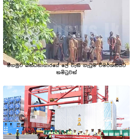
මීගමුව බන්ධනාගාරයේ ලේ වැකි ගැටුම විමර්ශනයට
කමිටුවක්