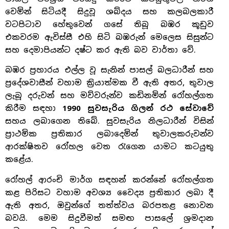
වෙමින් සිටියදී සිදුවූ ශබ්දය සහ කලබලකාරී
වටපිටාව හේතුවෙන් ගසේ තිබූ බඹර කූඩුව
එකවරම ඇවිස්සී එහි සිටි බඹරුන් මෙලෙස සිසුන්ට
සහ දෙමාපියන්ට දෂ්ට කර ඇති බව වාර්තා වේ.
බඹර ප්‍රහාරය එල්ල වූ සැනින් පාසල් බලධාරීන් සහ
ප්‍රදේශවාසීන් වහාම ක්‍රියාත්මක වී ඇති අතර, තුවාල
ලැබූ දරුවන් සහ මව්වරුන්ව කඩිනමින් රෝහල්ගත
කිරීම සඳහා
1990 සුවසැරිය ගිලන් රථ සේවාවේ
සහය ලබාගෙන තිබේ. සුවසැරිය නිලධාරීන් විසින්
ප්‍රාථමික ප්‍රතිකාර ලබාදෙමින් තුවාලකරුවන්ව
ආරක්ෂිතව රෝහල වෙත රැගෙන යාමට කටයුතු
කළේය.
රෝහල් ආරංචි මාර්ග සඳහන් කරන්නේ රෝහල්ගත
කළ පිරිසට වහාම අවශ්‍ය වෛද්‍ය ප්‍රතිකාර ලබා දී
ඇති අතර, ඔවුන්ගේ තත්ත්වය බරපතළ නොවන
බවයි. මෙම සිදුවීමත් සමඟ පාසලේ ශ්‍රමදාන