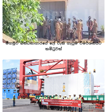
මීගමුව බන්ධනාගාරයේ ලේ වැකි ගැටුම විමර්ශනයට
කමිටුවක්