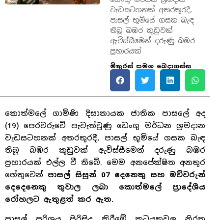
වැඩසටහනක් අතරතුරදී,
පාසල් භූමියේ ගසක බැඳ
තිබූ බඹර කූඩුවක්
ඇවිස්සීමෙන් දරුණු බඹර
ප්‍රහාරයක්
මිතුරන් සමග බෙදාගන්න
කොත්මලේ ගාමිණි දිසානායක ජාතික පාසලේ අද
(19) පෙරවරුවේ පැවැත්වුණු ඩෙංගු මර්ධන ශ්‍රමදාන
වැඩසටහනක් අතරතුරදී, පාසල් භූමියේ ගසක බැඳ
තිබූ බඹර කූඩුවක් ඇවිස්සීමෙන් දරුණු බඹර
ප්‍රහාරයක් එල්ල වී තිබේ. මෙම අනපේක්ෂිත අනතුර
හේතුවෙන්
පාසල් සිසුන් 07 දෙනෙකු සහ මව්වරුන්
දෙදෙනෙකු තුවාල ලබා කොත්මලේ ප්‍රාදේශීය
රෝහලට ඇතුළත් කර ඇත.
පාසල් පරිශ්‍රය පිරිසිදු කිරීමේ කටයුතුවල නිරත