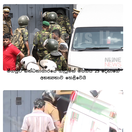
මීගමුව බන්ධනාගාරයේ ගැටුමින් මියගිය 25 දෙනාගේ
අනන්‍යතාව හෙළිවෙයි