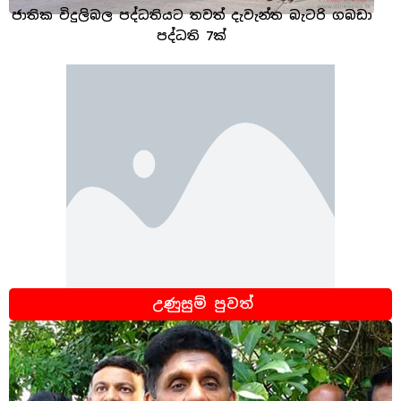
ජාතික විදුලිබල පද්ධතියට තවත් දැවැන්ත බැටරි ගබඩා
පද්ධති 7ක්
උණුසුම් පුවත්