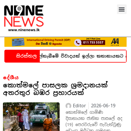
සිරස්තල
න හදිසි කල්තැබීමේ විවාදයක් ඉල්ලා කතානායකට ලිපියක්
දේශීය
කොත්මලේ පාසලක ශ්‍රමදානයක්
අතරතුර බඹර ප්‍රහාරයක්
Editor
2026-06-19
කොත්මලේ ගාමිණි
දිසානායක ජාතික පාසලේ අද
(19) පෙරවරුවේ පැවැත්වුණු
ඩෙංගු මර්ධන ශ්‍රමදාන