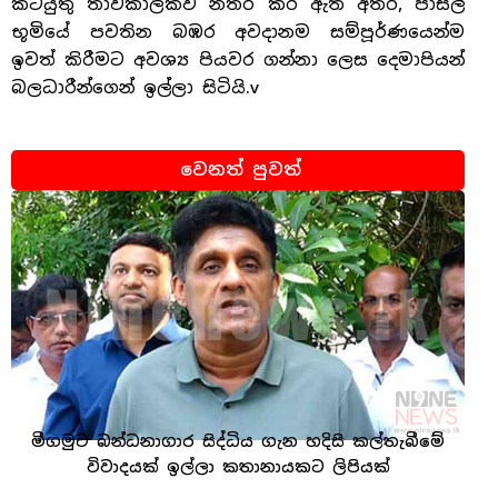
කටයුතු තාවකාලිකව නතර කර ඇති අතර, පාසල්
භූමියේ පවතින බඹර අවදානම සම්පූර්ණයෙන්ම
ඉවත් කිරීමට අවශ්‍ය පියවර ගන්නා ලෙස දෙමාපියන්
බලධාරීන්ගෙන් ඉල්ලා සිටියි.v
වෙනත් පුවත්
මීගමුව බන්ධනාගාර සිද්ධිය ගැන හදිසි කල්තැබීමේ
විවාදයක් ඉල්ලා කතානායකට ලිපියක්