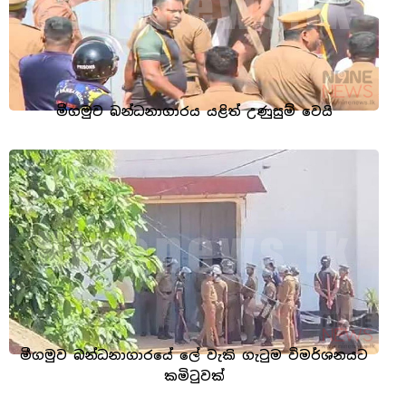
මීගමුව බන්ධනාගාරය යළිත් උණුසුම් වෙයි
මීගමුව බන්ධනාගාරයේ ලේ වැකි ගැටුම විමර්ශනයට
කමිටුවක්