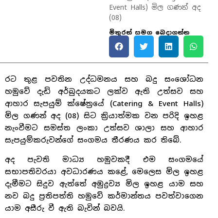
Event Halls) මිල ගණන් අද
(08)
මිතුරන් සමග බෙදාගන්න
රට තුළ පවතින උද්ධමනය සහ බදු සංශෝධන
හමුවේ දැඩි අර්බුදයකට ලක්ව ඇති උත්සව සහ
ආහාර සැපයුම් ක්ෂේත්‍රයේ (Catering & Event Halls)
මිල ගණන් අද (08) සිට ක්‍රියාත්මක වන පරිදි ඉහළ
නැංවීමට සමස්ත ලංකා උත්සව ශාලා සහ ආහාර
සැපයුම්කරුවන්ගේ සංගමය තීරණය කර තිබේ.
අද පැවති මාධ්‍ය හමුවකදී එම සංගමයේ
සභාපතිවරයා අවධාරණය කළේ, මෙලෙස මිල ඉහළ
දැමීමට සිදුව ඇත්තේ අමුද්‍රව්‍ය මිල ඉහළ යාම සහ
නව බදු ප්‍රතිපත්ති හමුවේ කර්මාන්තය පවත්වාගෙන
යාම අසීරු වී ඇති බැවින් බවයි.