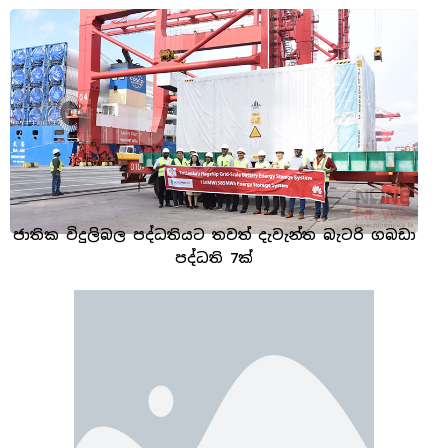
ජාතික විදුලිබල පද්ධතියට තවත් දැවැන්ත බැටරි ගබඩා
පද්ධති 7ක්