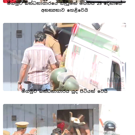
මීගමුව බන්ධනාගාරයේ ගැටුමින් මියගිය 25 දෙනාගේ
අනන්‍යතාව හෙළිවෙයි
මීගමුව බන්ධනාගාරය යුද පිටියක් වෙයි