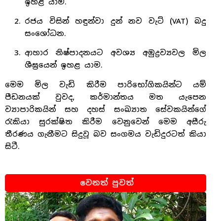
ඉහළ යාම.
රජය විසින් හඳුන්වා දුන් නව වැට් (VAT) බදු
සංශෝධන.
ආහාර නිෂ්පාදනයට අවශ්‍ය අමුද්‍රව්‍යවල මිල
ශීඝ්‍රයෙන් ඉහළ යාම.
මෙම මිල වැඩි කිරීම පාරිභෝගිකයින්ට යම්
පීඩනයක් වුවද, කර්මාන්තය මත යැපෙන
ව්‍යාපාරිකයින් සහ දහස් සංඛ්‍යාත සේවකයින්ගේ
රැකියා සුරක්ෂිත කිරීම වෙනුවෙන් මෙම අසීරු
තීරණය ගැනීමට සිදුවූ බව සංගමය වැඩිදුරටත් කියා
සිටී.
වෙනත් පුවත්