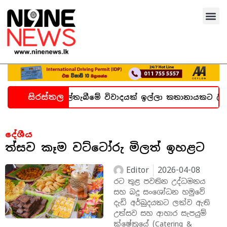
සිරස්තල
න හදිසි කල්තැබීමේ විවාදයක් ඉල්ලා කතානායකට ලිපියක්
දේශීය
ත්සව කෑම වට්ටෝරු මිලත් ඉහළට
Editor
2026-04-08
රට තුළ පවතින උද්ධමනය
සහ බදු සංශෝධන හමුවේ
දැඩි අර්බුදයකට ලක්ව ඇති
උත්සව සහ ආහාර සැපයුම්
ක්ෂේත්‍රයේ (Catering &