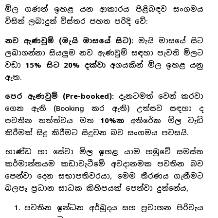
මිල ගණන් ඉහළ යන ආකාරය පිළිබඳව සංගමය
විසින් ලබාදුන් විස්තර පහත පරිදි වේ:
නව ඇණවුම් (මැයි මාසයේ සිට):
මැයි මාසයේ සිට
ලබාගන්නා සියලුම නව ඇණවුම් සඳහා පැවති මිලට
වඩා
15% සිට 20% දක්වා
අගයකින් මිල ඉහළ යනු
ඇත.
පෙර ඇණවුම් (Pre-booked):
දැනටමත් වෙන් කරවා
ගෙන ඇති (Booking කර ඇති) උත්සව සඳහා ද
පවතින තත්ත්වය මත
10%ක
අතිරේක මිල වැඩි
කිරීමක් සිදු කිරීමට සිදුවන බව සංගමය පවසයි.
භාණ්ඩ හා සේවා මිල ඉහළ යාම හමුවේ සමස්ත
කර්මාන්තයම කඩාවැටීමේ අවදානමක පවතින බව
පෙන්වා දෙන සභාපතිවරයා, මෙම තීරණය ගැනීමට
බලපෑ ප්‍රධාන සාධක කිහිපයක් පෙන්වා දුන්නේය,
පවතින ඉන්ධන අර්බුදය සහ ප්‍රවාහන පිරිවැය