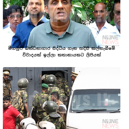
මීගමුව බන්ධනාගාර සිද්ධිය ගැන හදිසි කල්තැබීමේ
විවාදයක් ඉල්ලා කතානායකට ලිපියක්