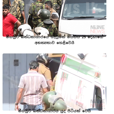
මීගමුව බන්ධනාගාරයේ ගැටුමින් මියගිය 25 දෙනාගේ
අනන්‍යතාව හෙළිවෙයි
මීගමුව බන්ධනාගාරය යුද පිටියක් වෙයි