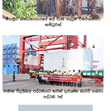
මීගමුව බන්ධනාගාරයේ ලේ වැකි ගැටුම විමර්ශනයට
කමිටුවක්
ජාතික විදුලිබල පද්ධතියට තවත් දැවැන්ත බැටරි ගබඩා
පද්ධති 7ක්