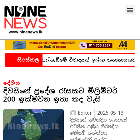
සිරස්තල
ැන හදිසි කල්තැබීමේ විවාදයක් ඉල්ලා කතානායකට ලිපියක්
දේශීය
දිවයිනේ ප්‍රදේශ රැසකට මිලිමීටර්
200 ඉක්මවන ඉතා තද වැසි
Editor
2026-05-13
දිවයිනේ නිරිතදිග කොටසේ
පවතින සක්‍රීය නිරිතදිග
මෝසම් තත්ත්වය
හේතුවෙන් ප්‍රදේශ