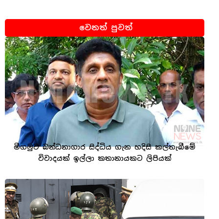
වෙනත් පුවත්
මීගමුව බන්ධනාගාර සිද්ධිය ගැන හදිසි කල්තැබීමේ
විවාදයක් ඉල්ලා කතානායකට ලිපියක්