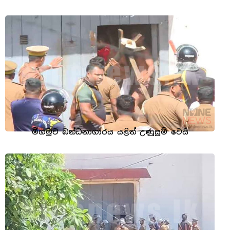
මීගමුව බන්ධනාගාරය යළිත් උණුසුම් වෙයි