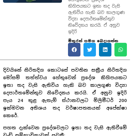
කිහිපයකට ඉතා තද වැසි
ඇතිවිය හැකි බව කාලගුණ
විද්‍යා දෙපාර්තමේන්තුව
නිවේදනය කරයි. ඒ අනුව
ඉදිරි
මිතුරන් සමග බෙදාගන්න
දිවයිනේ නිරිතදිග කොටසේ පවතින සක්‍රීය නිරිතදිග
මෝසම් තත්ත්වය හේතුවෙන් ප්‍රදේශ කිහිපයකට
ඉතා තද වැසි ඇතිවිය හැකි බව කාලගුණ විද්‍යා
දෙපාර්තමේන්තුව නිවේදනය කරයි. ඒ අනුව ඉදිරි
පැය 24 තුළ ඇතැම් ස්ථානවලට මිලිමීටර් 200
ඉක්මවන අතිශය තද වර්ෂාපතනයක් අපේක්ෂා
කෙරේ.
පහත දැක්වෙන ප්‍රදේශවලට ඉතා තද වැසි ඇතිවීමේ
වැඩි සම්භාවිතාවක් පවතී: