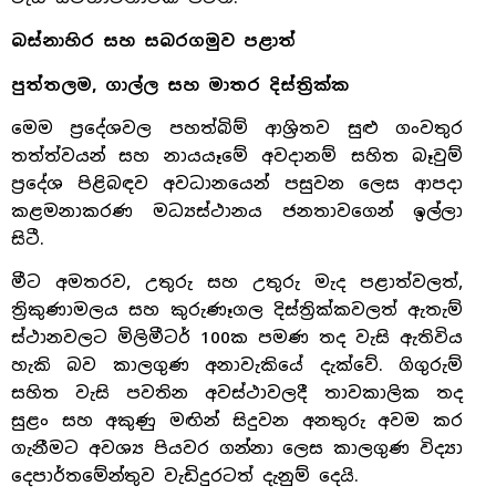
බස්නාහිර සහ සබරගමුව පළාත්
පුත්තලම, ගාල්ල සහ මාතර දිස්ත්‍රික්ක
මෙම ප්‍රදේශවල පහත්බිම් ආශ්‍රිතව සුළු ගංවතුර
තත්ත්වයන් සහ නායයෑමේ අවදානම් සහිත බෑවුම්
ප්‍රදේශ පිළිබඳව අවධානයෙන් පසුවන ලෙස ආපදා
කළමනාකරණ මධ්‍යස්ථානය ජනතාවගෙන් ඉල්ලා
සිටී.
මීට අමතරව, උතුරු සහ උතුරු මැද පළාත්වලත්,
ත්‍රිකුණාමලය සහ කුරුණෑගල දිස්ත්‍රික්කවලත් ඇතැම්
ස්ථානවලට මිලිමීටර් 100ක පමණ තද වැසි ඇතිවිය
හැකි බව කාලගුණ අනාවැකියේ දැක්වේ. ගිගුරුම්
සහිත වැසි පවතින අවස්ථාවලදී තාවකාලික තද
සුළං සහ අකුණු මඟින් සිදුවන අනතුරු අවම කර
ගැනීමට අවශ්‍ය පියවර ගන්නා ලෙස කාලගුණ විද්‍යා
දෙපාර්තමේන්තුව වැඩිදුරටත් දැනුම් දෙයි.