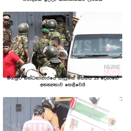
මීගමුව බන්ධනාගාරයේ ගැටුමින් මියගිය 25 දෙනාගේ
අනන්‍යතාව හෙළිවෙයි