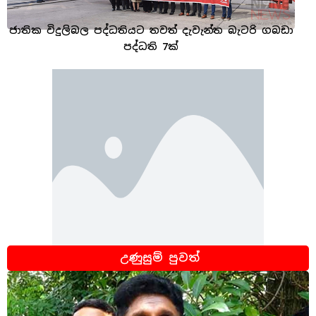
ජාතික විදුලිබල පද්ධතියට තවත් දැවැන්ත බැටරි ගබඩා
පද්ධති 7ක්
උණුසුම් පුවත්