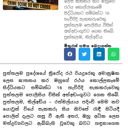
ලෙස ඝාතනය කර ඔහුගේ
රථය කොල්ලකෑමේ
සිද්ධියකට සම්බන්ධ 16
හැවිරිදි සැකකරුවෙකු
පුත්තලම පොලිසිය විසින්
අත්අඩංගුවට ගෙන තිබේ.
පුත්තලම, තිල්අඩිය
මිතුරන් සමග බෙදාගන්න
පුත්තලම ප්‍රදේශයේ ත්‍රිරෝද රථ රියදුරෙකු අමානුෂික
ලෙස ඝාතනය කර ඔහුගේ රථය කොල්ලකෑමේ
සිද්ධියකට සම්බන්ධ 16 හැවිරිදි සැකකරුවෙකු
පුත්තලම පොලිසිය විසින් අත්අඩංගුවට ගෙන තිබේ.
පුත්තලම, තිල්අඩිය – රත්මල්යාය පදිංචි මෙම නව
යොවුන් වියේ සැකකරු සිය නිවසේ රැඳී සිටියදී
පොලිස් දැලට හසු වී ඇති අතර, ඔහු අධික ලෙස
මත්ද්‍රව්‍යවලට ඇබ්බැහි වූවෙකු බවට හඳුනාගෙන