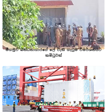
මීගමුව බන්ධනාගාරයේ ලේ වැකි ගැටුම විමර්ශනයට
කමිටුවක්