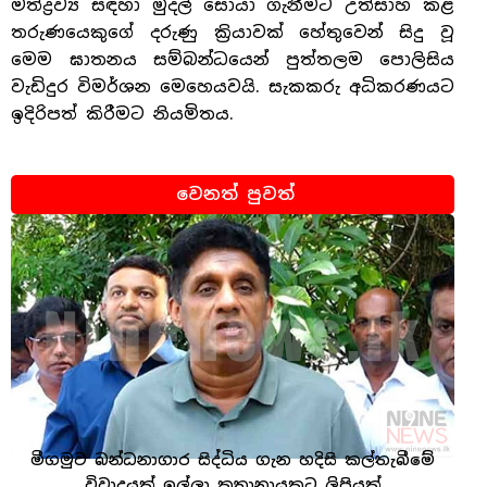
මත්ද්‍රව්‍ය සඳහා මුදල් සොයා ගැනීමට උත්සාහ කළ
තරුණයෙකුගේ දරුණු ක්‍රියාවක් හේතුවෙන් සිදු වූ
මෙම ඝාතනය සම්බන්ධයෙන් පුත්තලම පොලිසිය
වැඩිදුර විමර්ශන මෙහෙයවයි. සැකකරු අධිකරණයට
ඉදිරිපත් කිරීමට නියමිතය.
වෙනත් පුවත්
මීගමුව බන්ධනාගාර සිද්ධිය ගැන හදිසි කල්තැබීමේ
විවාදයක් ඉල්ලා කතානායකට ලිපියක්