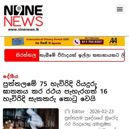
සිරස්තල
 හදිසි කල්තැබීමේ විවාදයක් ඉල්ලා කතානායකට ලිපියක්
දේශීය
පුත්තලමේ 75 හැවිරිදි රියදුරු
ඝාතනය කර රථය පැහැරගත් 16
හැවිරිදි සැකකරු කොටු වෙයි
Editor
2026-02-23
පුත්තලම ප්‍රදේශයේ ත්‍රිරෝද
රථ රියදුරෙකු අමානුෂික