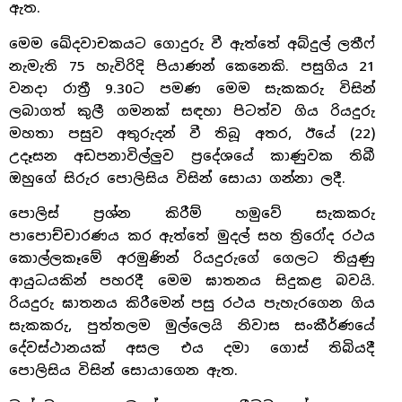
ඇත.
මෙම ඛේදවාචකයට ගොදුරු වී ඇත්තේ අබ්දුල් ලතීෆ්
නැමැති 75 හැවිරිදි පියාණන් කෙනෙකි. පසුගිය 21
වනදා රාත්‍රී 9.30ට පමණ මෙම සැකකරු විසින්
ලබාගත් කුලී ගමනක් සඳහා පිටත්ව ගිය රියදුරු
මහතා පසුව අතුරුදන් වී තිබූ අතර, ඊයේ (22)
උදෑසන අඩපනාවිල්ලුව ප්‍රදේශයේ කාණුවක තිබී
ඔහුගේ සිරුර පොලිසිය විසින් සොයා ගන්නා ලදී.
පොලිස් ප්‍රශ්න කිරීම් හමුවේ සැකකරු
පාපොච්චාරණය කර ඇත්තේ මුදල් සහ ත්‍රිරෝද රථය
කොල්ලකෑමේ අරමුණින් රියදුරුගේ ගෙලට තියුණු
ආයුධයකින් පහරදී මෙම ඝාතනය සිදුකළ බවයි.
රියදුරු ඝාතනය කිරීමෙන් පසු රථය පැහැරගෙන ගිය
සැකකරු, පුත්තලම මුල්ලෙයි නිවාස සංකීර්ණයේ
දේවස්ථානයක් අසල එය දමා ගොස් තිබියදී
පොලිසිය විසින් සොයාගෙන ඇත.