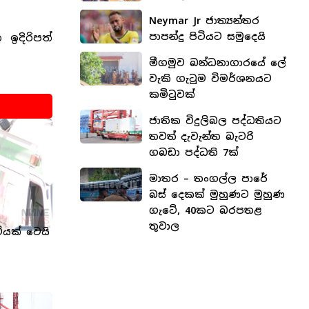
Neymar Jr ජාත්‍යන්තර
පාපන්දු පිටියට සමුදෙයි
ඉදිරිපත්
මීගමුව බන්ධනාගාරයේ ලේ
වැකි ගැටුම විමර්ශනයට
කමිටුවක්
ජාතික විදුලිබල පද්ධතියට
තවත් දැවැන්ත බැටරි
ගබඩා පද්ධති 7ක්
මාතර – තංගල්ල පාරේ
බස් දෙකක් මුහුණට මුහුණ
ගැටේ, 40කට බරපතළ
තුවාල
ියක් වෙයි