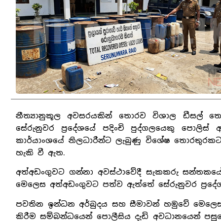
නීත්‍යානුකූල අවසරයකින් තොරව විශාල ඩීසල
සේරුනුවර ප්‍රදේශයේ පදිංචි පුද්ගලයෙකු පොලි
කාර්යාංශයේ නිලධාරීන්ට ලැබුණු විශේෂ තොරතුර
හැකි වී ඇත.
අත්අඩංගුවට ගන්නා අවස්ථාවේදී සැකකරු සන්තකයේ ත
මෙලෙස අත්අඩංගුවට පත්ව ඇත්තේ සේරුනුවර ප්‍රදේශය
පවතින ඉන්ධන අර්බුදය සහ සීමාවන් හමුවේ මෙලෙ
කිරීම සම්බන්ධයෙන් පොලීසිය දැඩි අවධානයෙන් පස