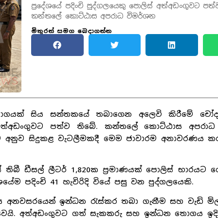
ප්‍රදේශයේ පදිංචි පුද්ගලයෙකු පොලිස් අත්අඩංගුවට පත්
කන්තලේ කොට්ඨාස අපරාධ විමර්ශන
මිතුරන් සමග බෙදාගන්න
් තොගයක් සිය සන්තකයේ තබාගෙන අලෙවි කිරීමේ ච
ස් අත්අඩංගුවට පත්ව තිබේ. කන්තලේ කොට්ඨාස අපරාධ
කට අනුව සිදුකළ වැටලීමකදී මෙම ජාවාරම අනාවරණය ක
ිබී ඩීසල් ලීටර් 1,820ක ප්‍රමාණයක් පොලිස් භාරයට 
ේම පදිංචි 41 හැවිරිදි වියේ පසු වන පුද්ගලයෙකි.
ස අනවසරයෙන් ඉන්ධන රැස්කර තබා ගැනීම සහ වැඩි මි
ුවෙයි. අත්අඩංගුවට ගත් සැකකරු සහ ඉන්ධන තොගය ඉදිර