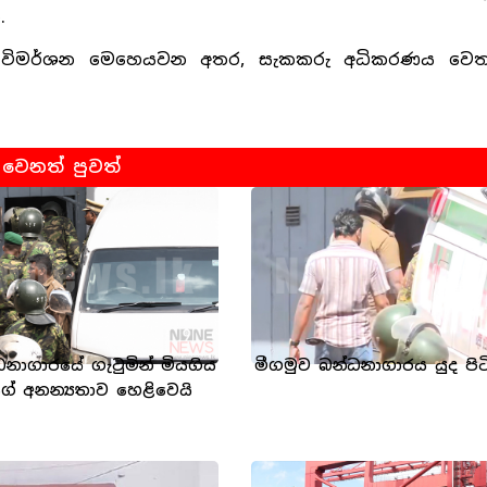
.
දුර විමර්ශන මෙහෙයවන අතර, සැකකරු අධිකරණය වෙත 
වෙනත් පුවත්
ධනාගාරයේ ගැටුමින් මියගිය
මීගමුව බන්ධනාගාරය යුද පිට
ගේ අනන්‍යතාව හෙළිවෙයි