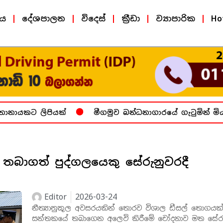
ීය
දේශපාලන
විදෙස්
ක්‍රීඩා
ව්‍යාපාරික
Ho
ානායකට ලිපියක්
මීගමුව බන්ධනාගාරයේ ගැටුමින් මියග
තබාගත් පුද්ගලයෙකු සේරුනුවරදී
Editor
2026-03-24
නීත්‍යානුකූල අවසරයකින් තොරව විශාල ඩීසල් තොගයක්
සන්තකයේ තබාගෙන අලෙවි කිරීමේ චෝදනාව මත සේර