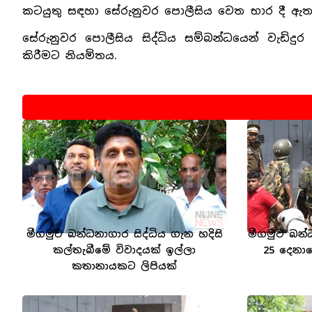
කටයුතු සඳහා සේරුනුවර පොලීසිය වෙත භාර දී ඇත
සේරුනුවර පොලීසිය සිද්ධිය සම්බන්ධයෙන් වැඩි
කිරීමට නියමිතය.
මීගමුව බන්ධනාගාර සිද්ධිය ගැන හදිසි
මීගමුව බන්
කල්තැබීමේ විවාදයක් ඉල්ලා
25 දෙනා
කතානායකට ලිපියක්