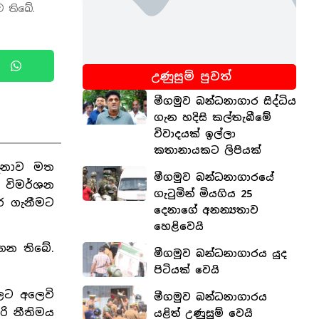
ව තිබේ.
උණුසුම් පුවත්
මීගමුව බන්ධනාගාර සිද්ධිය
ගැන හදිසි කල්තැබීමේ
විවාදයක් ඉල්ලා
කතානායකට ලිපියක්
ෝදනාව මත
මීගමුව බන්ධනාගාරයේ
 විමර්ශන
ගැටුමින් මියගිය 25
ර ගැනීමට
දෙනාගේ අනන්‍යතාව
හෙළිවෙයි
ගෙන තිබේ.
මීගමුව බන්ධනාගාරය යුද
පිටියක් වෙයි
ලට අලෙවි
මීගමුව බන්ධනාගාරය
ි නීතිමය
යළිත් උණුසුම් වෙයි