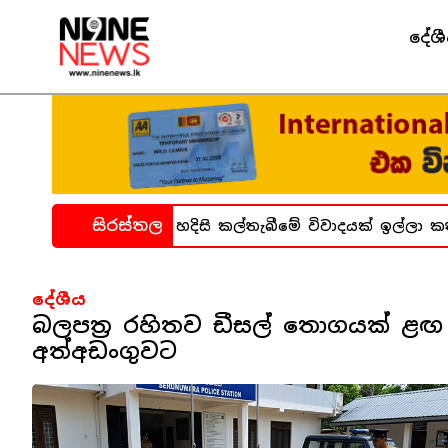
දේශ
සිරස්තල
ධනාගාර සිද්ධිය ගැන හදිසි කල්තැබීමේ විවාදයක් ඉල්ලා කත
දේශීය
බලපත්‍ර රහිතව ඩීසල් තොගයක් ළඟ 
අත්අඩංගුවට