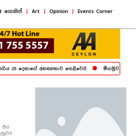
t ගොසිප්
Art
Opinion
Events Corner
ිය 25 දෙනාගේ අනන්‍යතාව හෙළිවෙයි
මීගමුව බන්ධනාගා
 සිය
ුනුවර