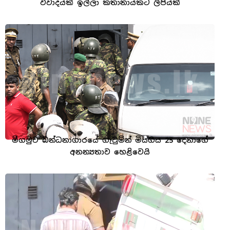
විවාදයක් ඉල්ලා කතානායකට ලිපියක්
මීගමුව බන්ධනාගාරයේ ගැටුමින් මියගිය 25 දෙනාගේ
අනන්‍යතාව හෙළිවෙයි