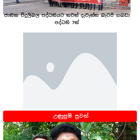
ජාතික විදුලිබල පද්ධතියට තවත් දැවැන්ත බැටරි ගබඩා
පද්ධති 7ක්
උණුසුම් පුවත්