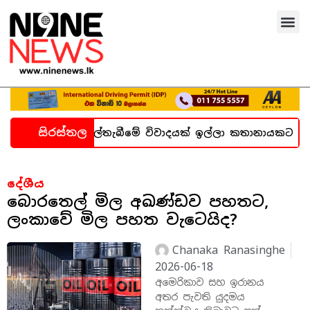
සිරස්තල
ැන හදිසි කල්තැබීමේ විවාදයක් ඉල්ලා කතානායකට ලිපියක්
දේශීය
බොරතෙල් මිල අඛණ්ඩව පහතට,
ලංකාවේ මිල පහත වැටෙයිද?
Chanaka Ranasinghe
2026-06-18
අමෙරිකාව සහ ඉරානය
අතර පැවති යුදමය