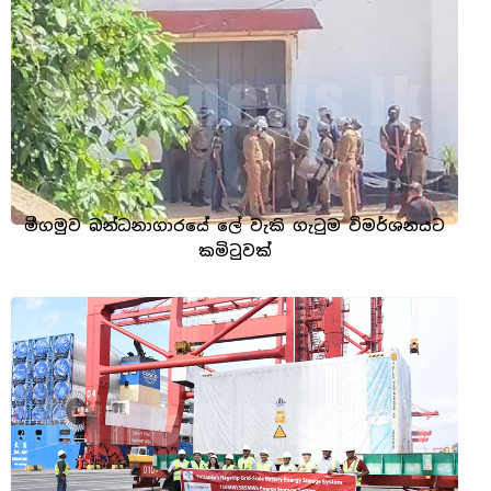
මීගමුව බන්ධනාගාරයේ ලේ වැකි ගැටුම විමර්ශනයට
කමිටුවක්