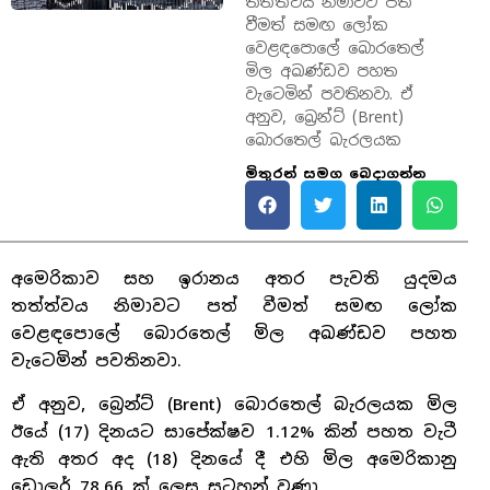
තත්ත්වය නිමාවට පත්
වීමත් සමඟ ලෝක
වෙළඳපොලේ බොරතෙල්
මිල අඛණ්ඩව පහත
වැටෙමින් පවතිනවා. ඒ
අනුව, බ්‍රෙන්ට් (Brent)
බොරතෙල් බැරලයක
මිතුරන් සමග බෙදාගන්න
අමෙරිකාව සහ ඉරානය අතර පැවති යුදමය
තත්ත්වය නිමාවට පත් වීමත් සමඟ ලෝක
වෙළඳපොලේ බොරතෙල් මිල අඛණ්ඩව පහත
වැටෙමින් පවතිනවා.
ඒ අනුව, බ්‍රෙන්ට් (Brent) බොරතෙල් බැරලයක මිල
ඊයේ (17) දිනයට සාපේක්ෂව 1.12% කින් පහත වැටී
ඇති අතර අද (18) දිනයේ දී එහි මිල අමෙරිකානු
ඩොලර් 78.66 ක් ලෙස සටහන් වුණා.