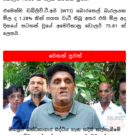
එමෙන්ම ඩබ්ලිව්.ටී.අයි (WTI) බොරතෙල් බැරලයක
මිල ද 1.28% කින් පහත වැටී තිබූ අතර එහි මිල අද
දිනයේ සටහන් වූයේ අමෙරිකානු ඩොලර් 75.81 ක්
ලෙසයි.
වෙනත් පුවත්
මීගමුව බන්ධනාගාර සිද්ධිය ගැන හදිසි කල්තැබීමේ