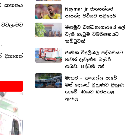
මෙම ඝාතනය
Neymar Jr ජාත්‍යන්තර
පාපන්දු පිටියට සමුදෙයි
ේ වටලෑමට
මීගමුව බන්ධනාගාරයේ ලේ
වැකි ගැටුම විමර්ශනයට
කමිටුවක්
.
ජාතික විදුලිබල පද්ධතියට
 දිනාගත්
තවත් දැවැන්ත බැටරි
ගබඩා පද්ධති 7ක්
මාතර – තංගල්ල පාරේ
බස් දෙකක් මුහුණට මුහුණ
ගැටේ, 40කට බරපතළ
තුවාල