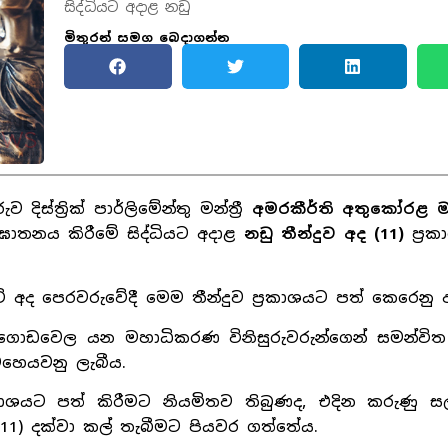
සිද්ධියට අදාළ නඩු
මිතුරන් සමග බෙදාගන්න
්ත්‍රික් පාර්ලිමේන්තු මන්ත්‍රී
අමරකීර්ති අතුකෝරළ 
ඝාතනය කිරීමේ සිද්ධියට අදාළ
නඩු තීන්දුව අද (11)
ප්‍ර
වේ අද පෙරවරුවේදී මෙම තීන්දුව ප්‍රකාශයට පත් කෙරෙනු
්ත ගොඩවෙල යන මහාධිකරණ විනිසුරුවරුන්ගෙන් සමන්වි
ෙහෙයවනු ලැබීය.
‍රකාශයට පත් කිරීමට නියමිතව තිබුණද, එදින කරුණු ස
රි 11) දක්වා කල් තැබීමට පියවර ගත්තේය.