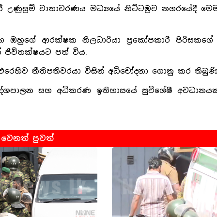
කාරී උණුසුම් වාතාවරණය මධ්‍යයේ නිට්ටඹුව නගරයේදී 
ා සහ ඔහුගේ ආරක්ෂක නිලධාරියා ප්‍රකෝපකාරී පිරිසකග
් ජීවිතක්ෂයට පත් විය.
රෙහිව නීතිපතිවරයා විසින් අධිචෝදනා ගොනු කර තිබුණි
 දේශපාලන සහ අධිකරණ ඉතිහාසයේ සුවිශේෂී අවධානයක්
වෙනත් පුවත්