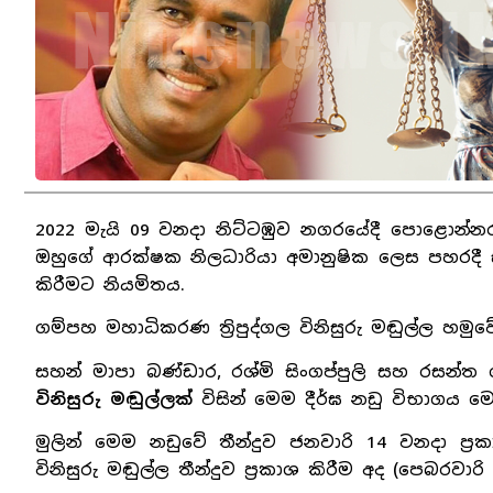
2022 මැයි 09 වනදා නිට්ටඹුව නගරයේදී පොළොන්නරුව දිස
ඔහුගේ ආරක්ෂක නිලධාරියා අමානුෂික ලෙස පහරදී 
කිරීමට නියමිතය.
ගම්පහ මහාධිකරණ ත්‍රිපුද්ගල විනිසුරු මඬුල්ල හමු
සහන් මාපා බණ්ඩාර, රශ්මි සිංගප්පුලි සහ රසන
විනිසුරු මඬුල්ලක්
විසින් මෙම දීර්ඝ නඩු විභාගය ම
මුලින් මෙම නඩුවේ තීන්දුව ජනවාරි 14 වනදා ප්
විනිසුරු මඬුල්ල තීන්දුව ප්‍රකාශ කිරීම අද (පෙබරවා