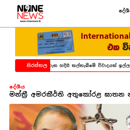
දේශ
සිරස්තල
බන්ධනාගාර සිද්ධිය ගැන හදිසි කල්තැබීමේ විවාදයක් ඉල්ලා 
දේශීය
මන්ත්‍රී අමරකීර්ති අතුකෝරළ ඝාතන 