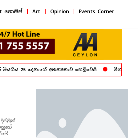
t ගොසිප්
Art
Opinion
Events Corner
ියගිය 25 දෙනාගේ අනන්‍යතාව හෙළිවෙයි
මීගමුව බන්ධන
ත්‍රික්
ඔහුගේ
රීමේ