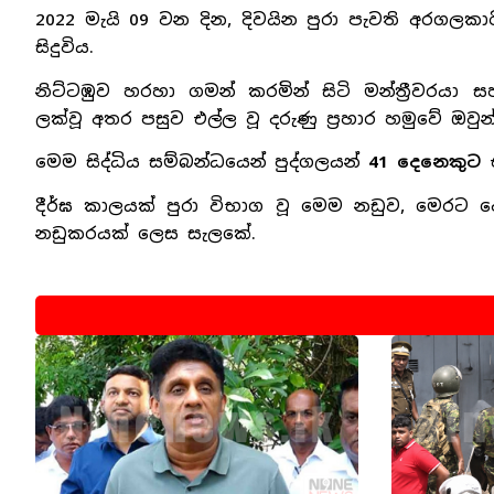
2022 මැයි 09 වන දින, දිවයින පුරා පැවති අරගල
සිදුවිය.
නිට්ටඹුව හරහා ගමන් කරමින් සිටි මන්ත්‍රීවරය
ලක්වූ අතර පසුව එල්ල වූ දරුණු ප්‍රහාර හමුවේ ඔවුන
මෙම සිද්ධිය සම්බන්ධයෙන් පුද්ගලයන්
41 දෙනෙකුට
එ
දීර්ඝ කාලයක් පුරා විභාග වූ මෙම නඩුව, මෙරට
නඩුකරයක් ලෙස සැලකේ.