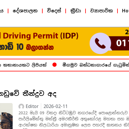
ීය
දේශපාලන
විදෙස්
ක්‍රීඩා
ව්‍යාපාරික
Ho
කතානායකට ලිපියක්
මීගමුව බන්ධනාගාරයේ ගැටුමින් ම
නඩුවේ තීන්දුව අද
Editor
2026-02-11
2022 මැයි 09 වනදා නිට්ටඹුව නගරයේදී පොළොන්නරුව දිස්
පාර්ලිමේන්තු මන්ත්‍රී අමරකීර්ති අතුකෝරළ මහතා සහ 
ආරක්ෂක නිලධාරියා අමානුෂික ලෙස පහරදී ඝාතනය කි