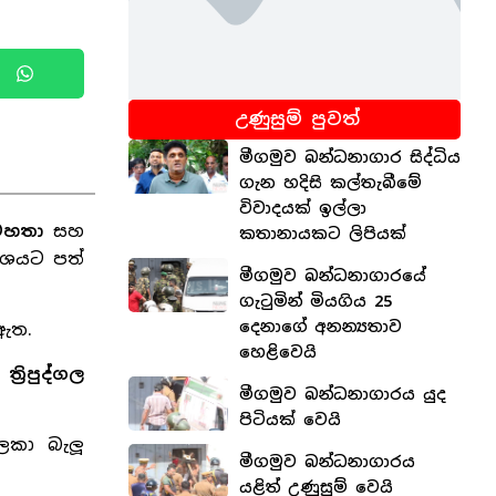
උණුසුම් පුවත්
මීගමුව බන්ධනාගාර සිද්ධිය
ගැන හදිසි කල්තැබීමේ
විවාදයක් ඉල්ලා
මහතා
සහ
කතානායකට ලිපියක්
කාශයට පත්
මීගමුව බන්ධනාගාරයේ
ගැටුමින් මියගිය 25
දෙනාගේ අනන්‍යතාව
 ඇත.
හෙළිවෙයි
ත
ත්‍රිපුද්ගල
මීගමුව බන්ධනාගාරය යුද
පිටියක් වෙයි
ලකා බැලූ
මීගමුව බන්ධනාගාරය
යළිත් උණුසුම් වෙයි