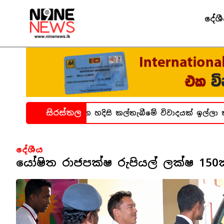
දේශ
සිරස්තල
ධනාගාර සිද්ධිය ගැන හදිසි කල්තැබීමේ විවාදයක් ඉල්ලා කත
දේශීය
යෝෂිත රාජපක්ෂ රුපියල් ලක්ෂ 15