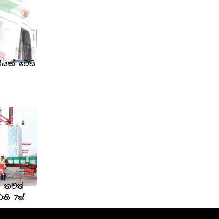
ියක් වෙයි
ට තවත්
ධති 7ක්