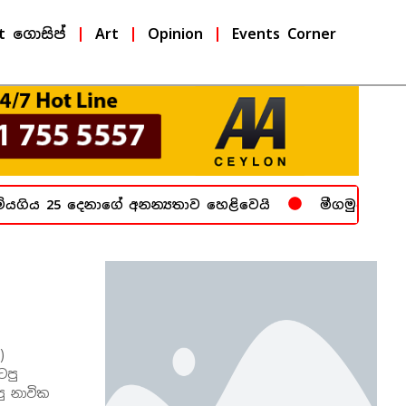
t ගොසිප්
Art
Opinion
Events Corner
ගිය 25 දෙනාගේ අනන්‍යතාව හෙළිවෙයි
මීගමුව බන්ධනාග
)
ටපු
ු නාවික