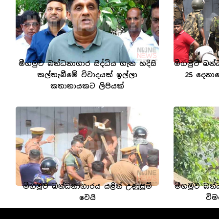
මීගමුව බන්ධනාගාර සිද්ධිය ගැන හදිසි
මීගමුව බන්
කල්තැබීමේ විවාදයක් ඉල්ලා
25 දෙනා
කතානායකට ලිපියක්
මීගමුව බන්ධනාගාරය යළිත් උණුසුම්
මීගමුව බන්
වෙයි
විම