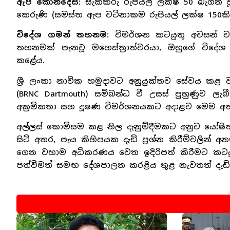
ඇප කොන්දේසි:
සැකකරු රුපියල් ලක්ෂ 50 බැගින්
කෙරුණි (සමස්ත ඇප වටිනාකම රුපියල් ලක්ෂ 150කි)
විදේශ ගමන් තහනම:
විමර්ශන කටයුතු අවසන් ව
තහනමක් පැනවූ මහෙස්ත්‍රාත්වරයා, ඔහුගේ විදේ
කළේය.
ශ්‍රී ලංකා නාවික හමුදාවට අනුයුක්තව සේවය කළ 
(BRNC Dartmouth) සම්බන්ධ වී උසස් පුහුණුව ලැබ
අක්‍රමිකතා සහ දූෂණ විමර්ශනයකට අදාළව මෙම අත්අ
අල්ලස් කොමිසම කළ නිල දැනුම්දීමකට අනුව යෝෂ
සිටි අතර, පැය කිහිපයක දැඩි ප්‍රශ්න කිරීම්වලින්
ගෙන වහාම අධිකරණය වෙත ඉදිරිපත් කිරීමට කටය
පත්වීමත් සමඟ දේශපාලන කරළිය තුළ නැවතත් දැඩි