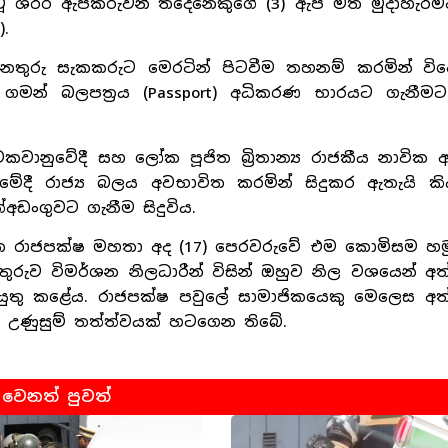
 වූ ශරීර ඇපකරුවන් තිදෙනෙකුගේ (3) ඇප මත මුදාහැරී
.
නතුරු සැකකරුට මෙරටින් පිටවීම තහනම් කරමින් වි
ශ ගමන් බලපත්‍රය (Passport) අධිකරණ භාරයට ගැනීම
වකවානුවේදී සහ ලෝක පූජිත බ්‍රිතාන්‍ය රාජකීය නාවි
ීමේදී රාජ්‍ය බලය අවභාවිත කරමින් සිදුකර ඇතැයි කි
ඩංගුවට ගැනීම සිදුවිය.
ිත රාජපක්ෂ මහතා අද (17) පෙරවරුවේ එම කොමිසම හම
 අනතුරුව විමර්ශන නිලධාරීන් විසින් ඔහුව නිල වශයෙන් අ
ුතු කළේය. රාජපක්ෂ පවුලේ සාමාජිකයෙකු මෙලෙස අත
 උණුසුම් තත්ත්වයක් හටගෙන තිබේ.
වෙනත් පුවත්