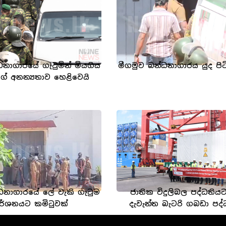
ධනාගාරයේ ගැටුමින් මියගිය
මීගමුව බන්ධනාගාරය යුද පිට
ගේ අනන්‍යතාව හෙළිවෙයි
ධනාගාරයේ ලේ වැකි ගැටුම
ජාතික විදුලිබල පද්ධතිය
ර්ශනයට කමිටුවක්
දැවැන්ත බැටරි ගබඩා පද්