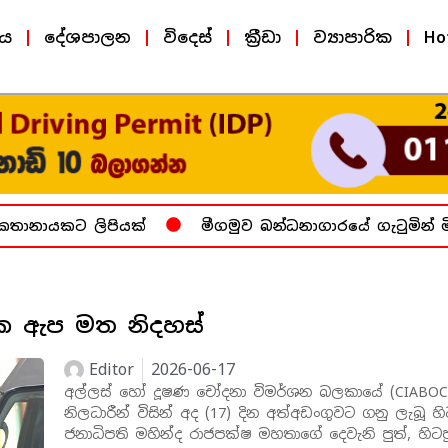
ීය
දේශපාලන
විදෙස්
ක්‍රීඩා
ව්‍යාපාරික
Ho
ානායකට ලිපියක්
මීගමුව බන්ධනාගාරයේ ගැටුමින් මිය
0ක ඇප මත නිදහස්
Editor
2026-06-17
අල්ලස් හෝ දූෂණ චෝදනා විමර්ශන බලකායේ (CIABOC
නිලධාරීන් විසින් අද (17) දින අත්අඩංගුවට ගනු ලැබූ හි
ජනාධිපති මහින්ද රාජපක්ෂ මහතාගේ දෙවැනි පුත්, හිටප