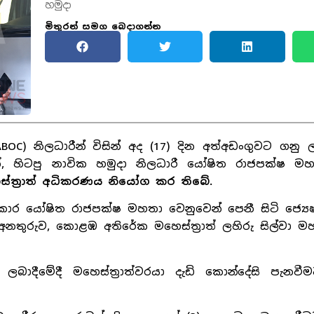
හමුදා
මිතුරන් සමග බෙදාගන්න
) නිලධාරීන් විසින් අද (17) දින අත්අඩංගුවට ගනු ල
්, හිටපු නාවික හමුදා නිලධාරී යෝෂිත රාජපක්ෂ මහ
ත්‍රාත් අධිකරණය නියෝග කර තිබේ.
ාර යෝෂිත රාජපක්ෂ මහතා වෙනුවෙන් පෙනී සිටි ජ්‍යෙෂ
අනතුරුව, කොළඹ අතිරේක මහෙස්ත්‍රාත් ලහිරු සිල්වා මහ
දීමේදී මහෙස්ත්‍රාත්වරයා දැඩි කොන්දේසි පැනවී