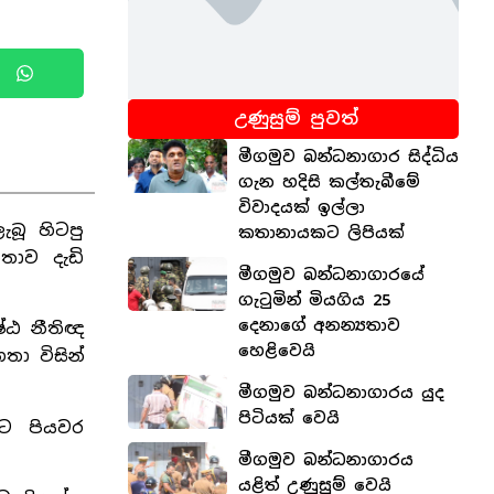
උණුසුම් පුවත්
මීගමුව බන්ධනාගාර සිද්ධිය
ගැන හදිසි කල්තැබීමේ
විවාදයක් ඉල්ලා
ැබූ හිටපු
කතානායකට ලිපියක්
තාව දැඩි
මීගමුව බන්ධනාගාරයේ
ගැටුමින් මියගිය 25
දෙනාගේ අනන්‍යතාව
්ඨ නීතිඥ
හෙළිවෙයි
තා විසින්
මීගමුව බන්ධනාගාරය යුද
පිටියක් වෙයි
මට පියවර
මීගමුව බන්ධනාගාරය
යළිත් උණුසුම් වෙයි