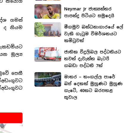
මට නියෝග
Neymar Jr ජාත්‍යන්තර
පාපන්දු පිටියට සමුදෙයි
දේශ ගමන්
මීගමුව බන්ධනාගාරයේ ලේ
ට ද නියම
වැකි ගැටුම විමර්ශනයට
කමිටුවක්
ක ඇකඩමියට
ජාතික විදුලිබල පද්ධතියට
යන මූල්‍ය
තවත් දැවැන්ත බැටරි
ගබඩා පද්ධති 7ක්
ුවේ පෙනී
මාතර – තංගල්ල පාරේ
ත්අඩංගුවට
බස් දෙකක් මුහුණට මුහුණ
්අඩංගුවට
ගැටේ, 40කට බරපතළ
තුවාල