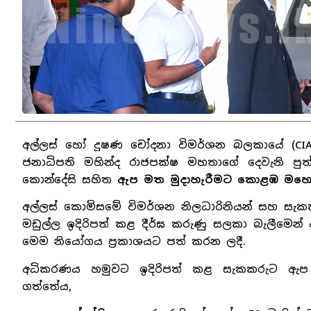
අල්ලස් හෝ දූෂණ චෝදනා විමර්ශන බලකායේ (CIABOC
ජනාධිපති මහින්ද රාජපක්ෂ මහතාගේ දෙවැනි පුත
කොන්දේසි සහිත
ඇප මත මුදාහැරීමට කොළඹ මහෙස්
අල්ලස් කොමිසමේ විමර්ශන නිලධාරිනියන් සහ සැකක
මඩුල්ල ඉදිරිපත් කළ දීර්ඝ කරුණු සලකා බැලීමෙන් 
මෙම නියෝගය ප්‍රකාශයට පත් කරන ලදී.
අධිකරණය හමුවට ඉදිරිපත් කළ සැකකරුට ඇප ලබා
ගත්තේය,