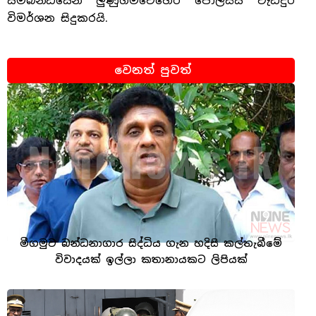
සම්බන්ධයෙන් ලුණුගම්වෙහෙර පොලිසිය වැඩිදුර
විමර්ශන සිදුකරයි.
වෙනත් පුවත්
මීගමුව බන්ධනාගාර සිද්ධිය ගැන හදිසි කල්තැබීමේ
විවාදයක් ඉල්ලා කතානායකට ලිපියක්