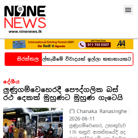
සිරස්තල
ැන හදිසි කල්තැබීමේ විවාදයක් ඉල්ලා කතානායකට ලිපියක්
දේශීය
ලුණුගම්වෙහෙරදී පෞද්ගලික බස්
රථ දෙකක් මුහුණට මුහුණ ගැටෙයි
Chanaka Ranasinghe
2026-06-11
ලුණුගම්වෙහෙර, උනාතුවැව
170 කනුව ආසන්නයේදී අද