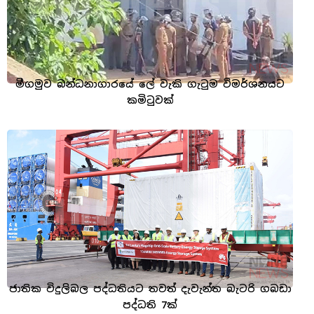
මීගමුව බන්ධනාගාරයේ ලේ වැකි ගැටුම විමර්ශනයට
කමිටුවක්
ජාතික විදුලිබල පද්ධතියට තවත් දැවැන්ත බැටරි ගබඩා
පද්ධති 7ක්