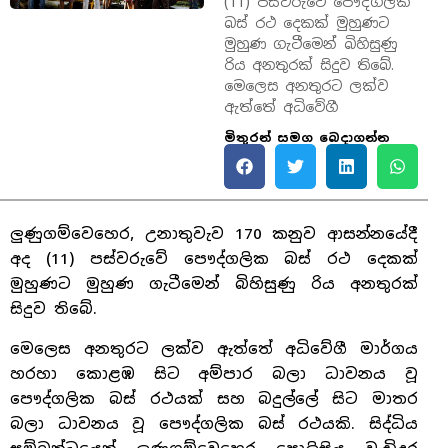
(11) පස්වරුවේ පෞද්ගලික
බස් රථ දෙකක් මුහුණට
මුහුණ ගැටීමෙන් බිහිසුණු
රිය අනතුරක් සිදුව තිබේ.
මෙලෙස අනතුරට ලක්ව
ඇත්තේ අධිවේගී
මිතුරන් සමග බෙදාගන්න
ලුණුගම්වෙහෙර, උනාතුවැව 170 කනුව ආසන්නයේදී
අද (11) පස්වරුවේ පෞද්ගලික බස් රථ දෙකක්
මුහුණට මුහුණ ගැටීමෙන් බිහිසුණු රිය අනතුරක්
සිදුව තිබේ.
මෙලෙස අනතුරට ලක්ව ඇත්තේ අධිවේගී මාර්ගය
හරහා කොළඹ සිට අම්පාර බලා ධාවනය වූ
පෞද්ගලික බස් රථයක් සහ බදුල්ලේ සිට මාතර
බලා ධාවනය වූ පෞද්ගලික බස් රථයකි. සිද්ධිය