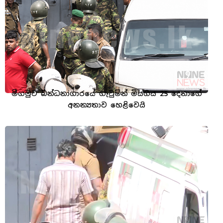
මීගමුව බන්ධනාගාරයේ ගැටුමින් මියගිය 25 දෙනාගේ
අනන්‍යතාව හෙළිවෙයි