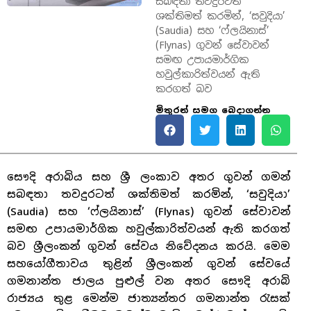
සබඳතා තවදුරටත්
ශක්තිමත් කරමින්, ‘සවුදියා’
(Saudia) සහ ‘ෆ්ලයිනාස්’
(Flynas) ගුවන් සේවාවන්
සමඟ උපායමාර්ගික
හවුල්කාරිත්වයන් ඇති
කරගත් බව
මිතුරන් සමග බෙදාගන්න
සෞදි අරාබිය සහ ශ්‍රී ලංකාව අතර ගුවන් ගමන්
සබඳතා තවදුරටත් ශක්තිමත් කරමින්, ‘සවුදියා’
(Saudia) සහ ‘ෆ්ලයිනාස්’ (Flynas) ගුවන් සේවාවන්
සමඟ උපායමාර්ගික හවුල්කාරිත්වයන් ඇති කරගත්
බව ශ්‍රීලංකන් ගුවන් සේවය නිවේදනය කරයි. මෙම
සහයෝගීතාවය තුළින් ශ්‍රීලංකන් ගුවන් සේවයේ
ගමනාන්ත ජාලය පුළුල් වන අතර සෞදි අරාබි
රාජ්‍යය තුළ මෙන්ම ජාත්‍යන්තර ගමනාන්ත රැසක්