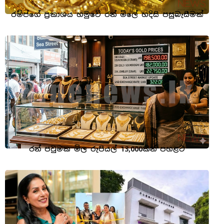
රම්ප්ගේ ප්‍රකාශය හමුවේ රන් මිලේ හදිසි පසුබැසීමක්
රන් පවුමක මිල රුපියල් 13,000කින් පහළට