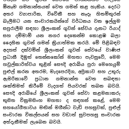
ඕනෑම ගමනාන්තයක් වෙත ගමන් කළ හැකිය. දෙරට
අතර ව්‍යාපාරික, විවේකී සහ නෑදෑ හිතමිතුරන්
බැලීමට යන සංචාරකයින්ගේ වර්ධනය වන ඉල්ලුම
සපුරාලීම සඳහා ශ්‍රීලංකන් ගුවන් සේවය දැනට රියාද්
සහ දම්මාම් යන නගර දෙකෙන්ම කොළඹ බලා
දෛනික ගුවන් ගමන් ක්‍රියාත්මක කරයි. මේ පිළිබඳව
අදහස් දක්වමින් ශ්‍රීලංකන් ගුවන් සේවයේ වාණිජ
ප්‍රධානී දිමුත් තෙන්නකෝන් මහතා පැවසුවේ, මෙම
හවුල්කාරිත්වය තුළින් සෞදි අරාබිය පුරා මෙහෙයුම්
පුළුල් කරන අතරම, මැදපෙරදිග, අප්‍රිකාව සහ උතුරු
ඇමරිකාවේ ප්‍රධාන ගමනාන්ත වෙත සබඳතා
ශක්තිමත් කිරීමේ වැදගත් පියවරක් තබන බවයි.
සෞදි අරාබියේ ශ්‍රීලංකන් ගුවන් සේවා කළමනාකරු
තුසිත වික්‍රමසිංහ මහතා ද සඳහන් කළේ, මෙම
සහයෝගීතාවය මඟින් මගීන්ට වැඩි පහසුවක්, පුළුල්
සංචාරක විකල්පයන් සහ වඩාත් සුවපහසු සංචාරක
අත්දැකීමක් ලැබෙන බවයි.