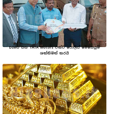
DIMO සහ TATA Motors එක්ව පොලිස් මෙහෙයුම්
ශක්තිමත් කරයි