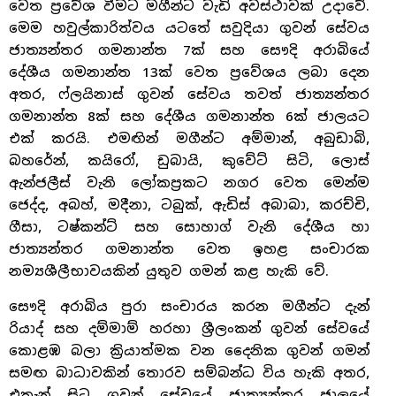
වෙත ප්‍රවේශ වීමට මගීන්ට වැඩි අවස්ථාවක් උදාවේ.
මෙම හවුල්කාරිත්වය යටතේ සවුදියා ගුවන් සේවය
ජාත්‍යන්තර ගමනාන්ත 7ක් සහ සෞදි අරාබියේ
දේශීය ගමනාන්ත 13ක් වෙත ප්‍රවේශය ලබා දෙන
අතර, ෆ්ලයිනාස් ගුවන් සේවය තවත් ජාත්‍යන්තර
ගමනාන්ත 8ක් සහ දේශීය ගමනාන්ත 6ක් ජාලයට
එක් කරයි. එමඟින් මගීන්ට අම්මාන්, අබුඩාබි,
බහරේන්, කයිරෝ, ඩුබායි, කුවේට් සිටි, ලොස්
ඇන්ජලීස් වැනි ලෝකප්‍රකට නගර වෙත මෙන්ම
ජෙද්ද, අබහ්, මදීනා, ටබුක්, ඇඩිස් අබාබා, කරච්චි,
ගීසා, ටෂ්කන්ට් සහ සොහාග් වැනි දේශීය හා
ජාත්‍යන්තර ගමනාන්ත වෙත ඉහළ සංචාරක
නම්‍යශීලීභාවයකින් යුතුව ගමන් කළ හැකි වේ.
සෞදි අරාබිය පුරා සංචාරය කරන මගීන්ට දැන්
රියාද් සහ දම්මාම් හරහා ශ්‍රීලංකන් ගුවන් සේවයේ
කොළඹ බලා ක්‍රියාත්මක වන දෛනික ගුවන් ගමන්
සමඟ බාධාවකින් තොරව සම්බන්ධ විය හැකි අතර,
එතැන් සිට ගුවන් සේවයේ ජාත්‍යන්තර ජාලයේ