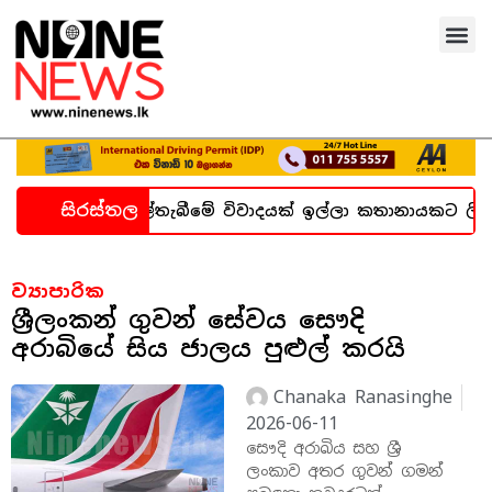
සිරස්තල
 හදිසි කල්තැබීමේ විවාදයක් ඉල්ලා කතානායකට ලිපියක්
ව්‍යාපාරික
ශ්‍රීලංකන් ගුවන් සේවය සෞදි
අරාබියේ සිය ජාලය පුළුල් කරයි
Chanaka Ranasinghe
2026-06-11
සෞදි අරාබිය සහ ශ්‍රී
ලංකාව අතර ගුවන් ගමන්