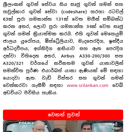
ශ්‍රීලංකන් ගුවන් සේවය සිය සෘජු ගුවන් ගමන් සහ
හවුල්කාර ගුවන් සේවා (codeshare) හරහා රටවල්
63ක් පුරා ගමනාන්ත 131ක් වෙත මගීන් සම්බන්ධ
කරන අතර, ලොව පුරා ගමනාන්ත 34ක් වෙත සෘජු
ගුවන් ගමන් ක්‍රියාත්මක කරයි. එහි ගුවන් මෙහෙයුම්
ජාලය යුරෝපය, ඕස්ට්‍රේලියාව, මැදපෙරදිග, ඉන්දීය
අර්ධදවීපය, අග්නිදිග ආසියාව සහ ඈත පෙරදිග
දක්වා විහිදෙන අතර, Airbus A330-200/300 සහ
A320/321 වර්ගයේ නවීනතම ගුවන් යානාවලින්
සමන්විත පූර්ණ එයාර්බස් යානා ඇණියක් මේ සඳහා
යොදවා ඇත. වැඩි විස්තර සහ ගුවන් ගමන්
වෙන්කරවා ගැනීම් සඳහා
www.srilankan.com
වෙබ්
අඩවියට පිවිසිය හැකිය.
වෙනත් පුවත්