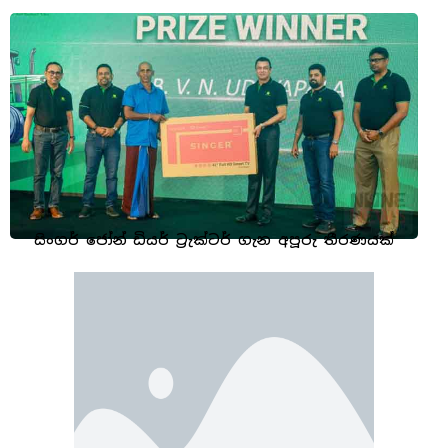
සිංගර් ජෝන් ඩියර් ට්‍රැක්ටර් ගැන අපූරු තීරණයක්