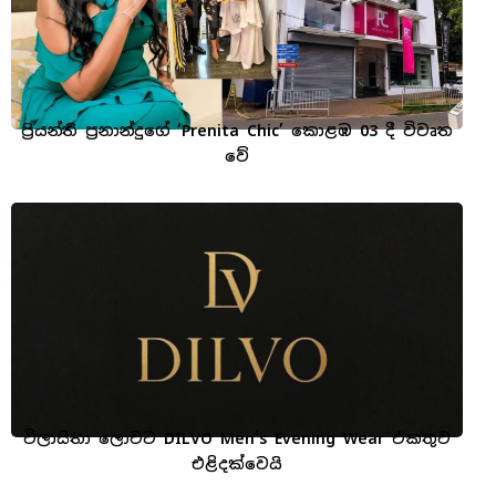
ප්‍රියන්ති ප්‍රනාන්දුගේ ‘Prenita Chic’ කොළඹ 03 දී විවෘත
වේ
විලාසිතා ලොවට DILVO Men’s Evening Wear එකතුව
එළිදක්වෙයි