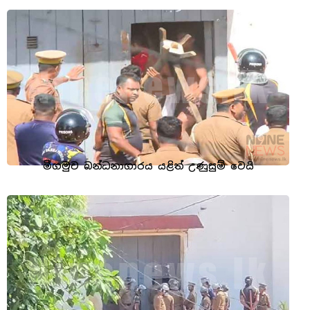
මීගමුව බන්ධනාගාරය යළිත් උණුසුම් වෙයි