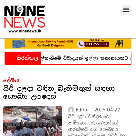
සිරස්තල
න හදිසි කල්තැබීමේ විවාදයක් ඉල්ලා කතානායකට ලිපියක්
දේශීය
සිරි දළදා වඳින බැතිමතුන් සඳහා
සෞඛ්‍ය උපදෙස්
Editor
2025-04-22
සිරි දළදා වන්දනාවේ
පැමිණෙන බැතිමතුන්ගේ
ආරක්ෂාව සහ සෞඛ්‍යය
වෙනුවෙන් සෞඛ්‍ය ප්‍රවර්ධන