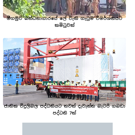
මීගමුව බන්ධනාගාරයේ ලේ වැකි ගැටුම විමර්ශනයට
කමිටුවක්
ජාතික විදුලිබල පද්ධතියට තවත් දැවැන්ත බැටරි ගබඩා
පද්ධති 7ක්