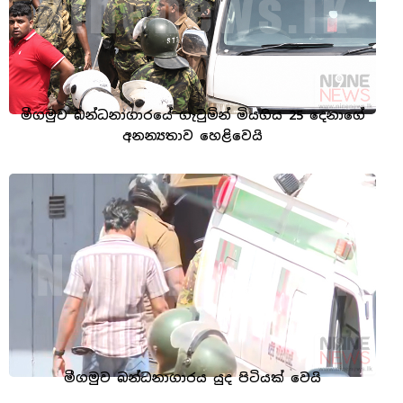
මීගමුව බන්ධනාගාරයේ ගැටුමින් මියගිය 25 දෙනාගේ
අනන්‍යතාව හෙළිවෙයි
මීගමුව බන්ධනාගාරය යුද පිටියක් වෙයි