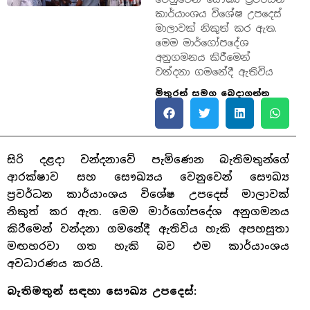
කාර්යාංශය විශේෂ උපදෙස්
මාලාවක් නිකුත් කර ඇත.
මෙම මාර්ගෝපදේශ
අනුගමනය කිරීමෙන්
වන්දනා ගමනේදී ඇතිවිය
මිතුරන් සමග බෙදාගන්න
සිරි දළදා වන්දනාවේ පැමිණෙන බැතිමතුන්ගේ
ආරක්ෂාව සහ සෞඛ්‍යය වෙනුවෙන් සෞඛ්‍ය
ප්‍රවර්ධන කාර්යාංශය විශේෂ උපදෙස් මාලාවක්
නිකුත් කර ඇත. මෙම මාර්ගෝපදේශ අනුගමනය
කිරීමෙන් වන්දනා ගමනේදී ඇතිවිය හැකි අපහසුතා
මඟහරවා ගත හැකි බව එම කාර්යාංශය
අවධාරණය කරයි.
බැතිමතුන් සඳහා සෞඛ්‍ය උපදෙස්: