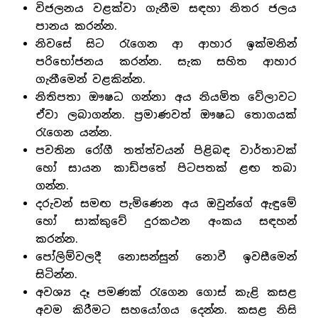
විජලනය වළක්වා ගැනීම සඳහා නිතර ජලය
පානය කරන්න.
නිවසේ සිට රැගෙන ආ ආහාර ඉක්මනින්
පරිභෝජනය කරන්න. සැක සහිත ආහාර
ගැනීමෙන් වළකින්න.
නිතිපතා ඖෂධ ගන්නා අය නියමිත වේලාවට
ඒවා ලබාගන්න. ප්‍රමාණවත් ඖෂධ තොගයක්
රැගෙන යන්න.
පවතින රෝගී තත්ත්වයන් පිළිබඳ වාර්තාවක්
හෝ සායන කාඩ්පතේ පිටපතක් ළඟ තබා
ගන්න.
දරුවන් සමඟ පැමිණෙන අය ඔවුන්ගේ ඇඳුමේ
හෝ සාක්කුවේ දුරකථන අංකය සඳහන්
කරන්න.
පෝලිම්වලදී නොසන්සුන් නොවී ඉවසීමෙන්
සිටින්න.
අවශ්‍ය දෑ පමණක් රැගෙන ගොස් කැළි කසළ
අවම කිරීමට සහයෝගය දෙන්න. කසළ නිසි