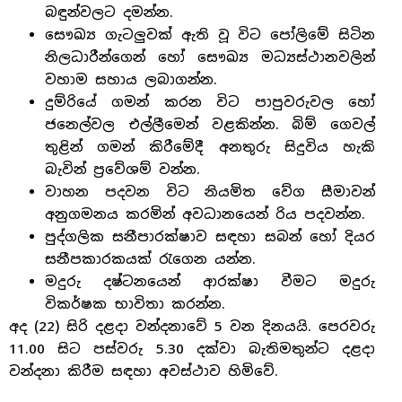
බඳුන්වලට දමන්න.
සෞඛ්‍ය ගැටලුවක් ඇති වූ විට පෝලිමේ සිටින
නිලධාරීන්ගෙන් හෝ සෞඛ්‍ය මධ්‍යස්ථානවලින්
වහාම සහාය ලබාගන්න.
දුම්රියේ ගමන් කරන විට පාපුවරුවල හෝ
ජනෙල්වල එල්ලීමෙන් වළකින්න. බිම් ගෙවල්
තුළින් ගමන් කිරීමේදී අනතුරු සිදුවිය හැකි
බැවින් ප්‍රවේශම් වන්න.
වාහන පදවන විට නියමිත වේග සීමාවන්
අනුගමනය කරමින් අවධානයෙන් රිය පදවන්න.
පුද්ගලික සනීපාරක්ෂාව සඳහා සබන් හෝ දියර
සනීපකාරකයක් රැගෙන යන්න.
මදුරු දෂ්ටනයෙන් ආරක්ෂා වීමට මදුරු
විකර්ෂක භාවිතා කරන්න.
අද (22) සිරි දළදා වන්දනාවේ 5 වන දිනයයි. පෙරවරු
11.00 සිට පස්වරු 5.30 දක්වා බැතිමතුන්ට දළදා
වන්දනා කිරීම සඳහා අවස්ථාව හිමිවේ.