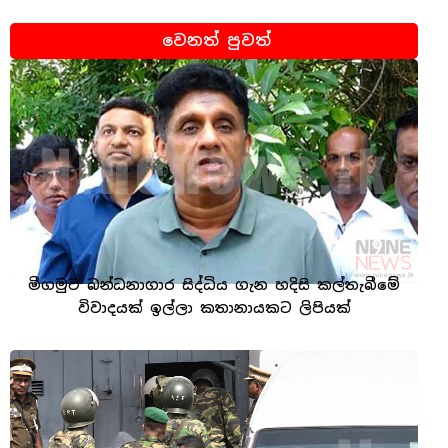
වෙනත් පුවත්
මීගමුව බන්ධනාගාර සිද්ධිය ගැන හදිසි කල්තැබීමේ
විවාදයක් ඉල්ලා කතානායකට ලිපියක්