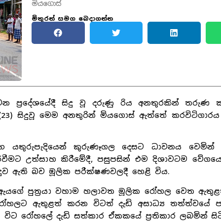
මියගොස්
මිතුරන් සමග බෙදාගන්න
 ප්‍රදේශයේදී සිදු වූ දරුණු රිය අනතුරකින් තරුණ ක
) සිදුවූ මෙම අනතුරින් මියගොස් ඇත්තේ කරවිටිගාරය 
සමඟ යතුරුපැදියෙන් කුරුණෑගල දෙසට ධාවනය වෙමින්
වීමට උත්සාහ කිරීමේදී, පසුපසින් එම දිශාවටම වේගයෙ
දුව ඇති බව මූලික පරීක්ෂණවලදී හෙළි විය.
හ ඇයගේ පුත්‍රයා වහාම හලාවත මූලික රෝහල වෙත ඇතුළත
 රෝහලට ඇතුළත් කරන විටත් දැඩි අසාධ්‍ය තත්ත්වයේ ප
විට රෝහලේ දැඩි සත්කාර ඒකකයේ ප්‍රතිකාර ලබමින් සිටි