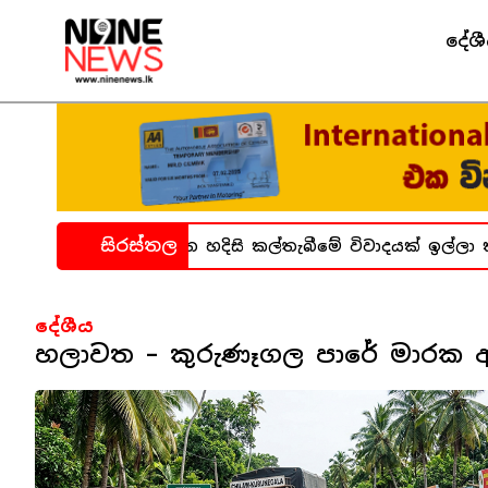
දේශ
සිරස්තල
්ධනාගාර සිද්ධිය ගැන හදිසි කල්තැබීමේ විවාදයක් ඉල්ලා ක
දේශීය
හලාවත – කුරුණෑගල පාරේ මාරක අ