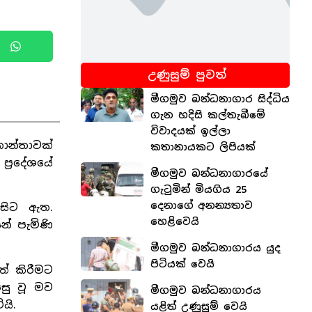
උණුසුම් පුවත්
මීගමුව බන්ධනාගාර සිද්ධිය
ගැන හදිසි කල්තැබීමේ
විවාදයක් ඉල්ලා
ාන්තාවක්
කතානායකට ලිපියක්
ප්‍රදේශයේ
මීගමුව බන්ධනාගාරයේ
ගැටුමින් මියගිය 25
දෙනාගේ අනන්‍යතාව
 සිට ඇත.
හෙළිවෙයි
න් පැමිණි
මීගමුව බන්ධනාගාරය යුද
පිටියක් වෙයි
් කිරීමට
සු වූ මව
මීගමුව බන්ධනාගාරය
යි.
යළිත් උණුසුම් වෙයි