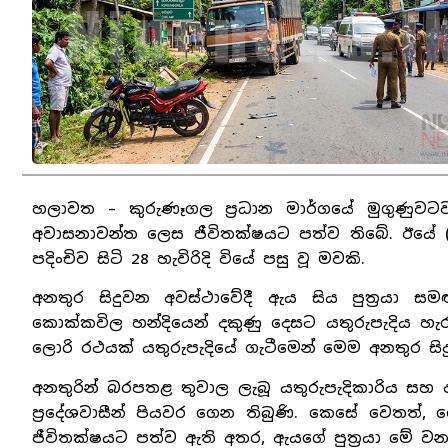
හලාවත – කුරුණෑගල ප්‍රධාන මාර්ගයේ මුගුණුවටවන
අවාසනාවන්ත ලෙස ජීවිතක්ෂයට පත්ව තිබේ. ඊයේ (23
පදිංචිව සිටි 28 හැවිරිදි වියේ පසු වූ මවකි.
අනතුර සිදුවන අවස්ථාවේදී ඇය සිය පුත්‍රයා 
කොක්කවිල හන්දියෙන් දකුණු දෙසට යතුරුපැදිය හැර
ලොරි රථයක් යතුරුපැදියේ ගැටීමෙන් මෙම අනතුර සි
අනතුරින් බරපතළ තුවාල ලැබූ යතුරුපැදිකාරිය ස
ප්‍රදේශවාසීන් පියවර ගෙන තිබුණි. කෙසේ වෙතත්,
ජීවිතක්ෂයට පත්ව ඇති අතර, ඇයගේ පුත්‍රයා මේ වන 