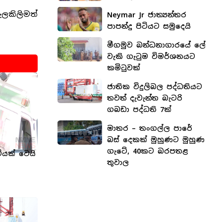
ැලකිලිමත්
Neymar Jr ජාත්‍යන්තර
පාපන්දු පිටියට සමුදෙයි
මීගමුව බන්ධනාගාරයේ ලේ
වැකි ගැටුම විමර්ශනයට
කමිටුවක්
ජාතික විදුලිබල පද්ධතියට
තවත් දැවැන්ත බැටරි
ගබඩා පද්ධති 7ක්
මාතර – තංගල්ල පාරේ
බස් දෙකක් මුහුණට මුහුණ
ගැටේ, 40කට බරපතළ
ියක් වෙයි
තුවාල