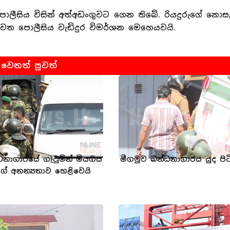
ොලීසිය විසින් අත්අඩංගුවට ගෙන තිබේ. රියදුරුගේ නොස
වත පොලීසිය වැඩිදුර විමර්ශන මෙහෙයවයි.
වෙනත් පුවත්
ධනාගාරයේ ගැටුමින් මියගිය
මීගමුව බන්ධනාගාරය යුද පිට
ගේ අනන්‍යතාව හෙළිවෙයි