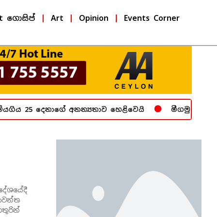
t ගොසිප්
Art
Opinion
Events Corner
ගිය 25 දෙනාගේ අනන්‍යතාව හෙළිවෙයි
මීගමුව බන්ධනා
දේශයේදී
නාවන්ත
තුරින්