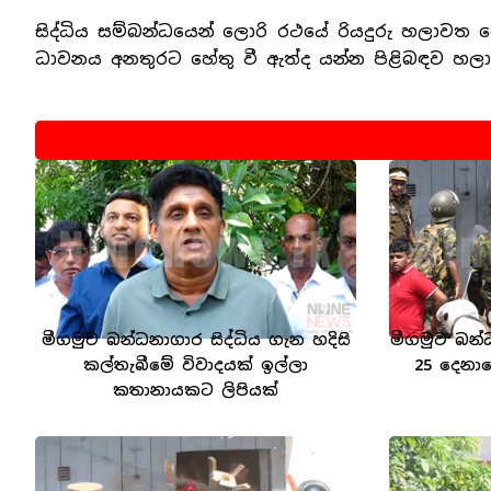
සිද්ධිය සම්බන්ධයෙන් ලොරි රථයේ රියදුරු හලාවත ප
ධාවනය අනතුරට හේතු වී ඇත්ද යන්න පිළිබඳව හලා
මීගමුව බන්ධනාගාර සිද්ධිය ගැන හදිසි
මීගමුව බන්
කල්තැබීමේ විවාදයක් ඉල්ලා
25 දෙනා
කතානායකට ලිපියක්