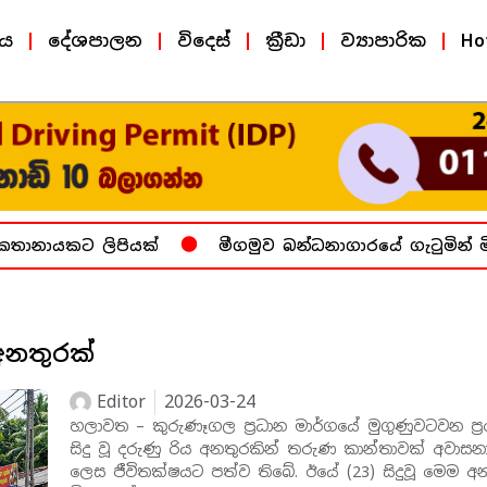
ීය
දේශපාලන
විදෙස්
ක්‍රීඩා
ව්‍යාපාරික
Ho
තානායකට ලිපියක්
මීගමුව බන්ධනාගාරයේ ගැටුමින් මිය
නතුරක්
Editor
2026-03-24
හලාවත – කුරුණෑගල ප්‍රධාන මාර්ගයේ මුගුණුවටවන ප්‍ර
සිදු වූ දරුණු රිය අනතුරකින් තරුණ කාන්තාවක් අවාස
ලෙස ජීවිතක්ෂයට පත්ව තිබේ. ඊයේ (23) සිදුවූ මෙම අන