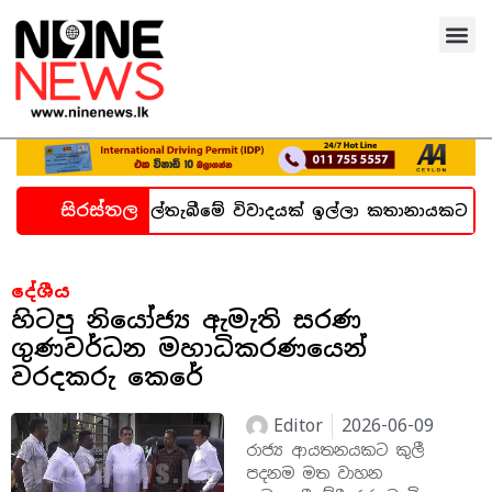
සිරස්තල
න හදිසි කල්තැබීමේ විවාදයක් ඉල්ලා කතානායකට ලිපියක්
දේශීය
හිටපු නියෝජ්‍ය ඇමැති සරණ
ගුණවර්ධන මහාධිකරණයෙන්
වරදකරු කෙරේ
Editor
2026-06-09
රාජ්‍ය ආයතනයකට කුලී
පදනම මත වාහන