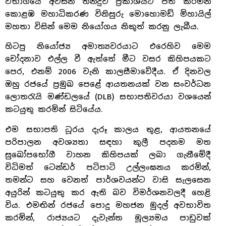
විභාගයේ අවසන් තීන්දුව ප්‍රකාශයට පත් කරමින්
කොළඹ මහාධිකරණ විනිසුරු මොහොමඩ් මිහායිල්
මහතා විසින් මෙම නියෝගය නිකුත් කරනු ලැබීය.
හිටපු නියෝජ්‍ය අමාත්‍යවරයාට එරෙහිව මෙම
චෝදනාව එල්ල වී ඇත්තේ මීට වසර කිහිපයකට
පෙර, එනම් 2006 වැනි කාලසීමාවේදීය. ඒ දිනවල
ඔහු රජයේ ප්‍රමුඛ පෙළේ ආයතනයක් වන සංවර්ධන
ලොතරැයි මණ්ඩලයේ (DLB) සභාපතිවරයා වශයෙන්
කටයුතු කරමින් සිටියේය.
එම සභාපති ධූරය දැරූ කාලය තුළ, ආයතනයේ
පරිපාලන අවශ්‍යතා සඳහා කුලී පදනම මත
සුඛෝපභෝගී වාහන කිහිපයක් ලබා ගැනීමේදී
විධිමත් ටෙන්ඩර් පටිපාටි උල්ලංඝනය කරමින්,
තමන්ට සහ වෙනත් පාර්ශවයන්ට වාසි සැලසෙන
අයුරින් කටයුතු කර ඇති බව විමර්ශනවලදී හෙළි
විය. එමඟින් රජයේ පොදු මහජන මුදල් අවභාවිත
කරමින්, රාජ්‍යයට දැවැන්ත මූල්‍යමය පාඩුවක්