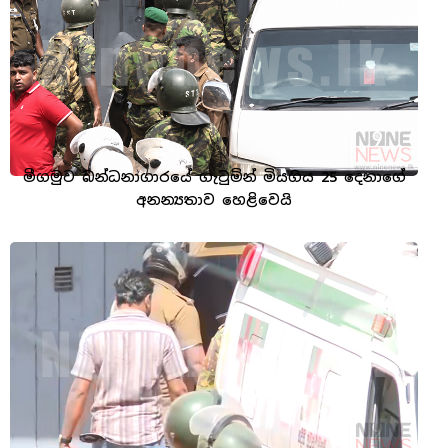
මීගමුව බන්ධනාගාරයේ ගැටුමින් මියගිය 25 දෙනාගේ
අනන්‍යතාව හෙළිවෙයි