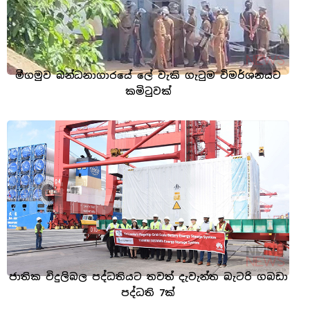
මීගමුව බන්ධනාගාරයේ ලේ වැකි ගැටුම විමර්ශනයට
කමිටුවක්
ජාතික විදුලිබල පද්ධතියට තවත් දැවැන්ත බැටරි ගබඩා
පද්ධති 7ක්