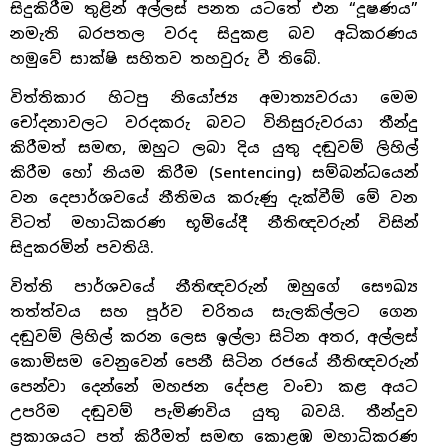
සිදුකිරීම තුළින් අල්ලස් පනත යටතේ එන “දූෂණය”
නමැති බරපතල වරද සිදුකළ බව අධිකරණය
හමුවේ සාක්ෂි සහිතව තහවුරු වී තිබේ.
විත්තිකාර හිටපු නියෝජ්‍ය අමාත්‍යවරයා මෙම
චෝදනාවලට වරදකරු බවට විනිසුරුවරයා තීන්දු
කිරීමත් සමඟ, ඔහුට ලබා දිය යුතු දඬුවම් ලිහිල්
කිරීම හෝ නියම කිරීම (Sentencing) සම්බන්ධයෙන්
වන දෙපාර්ශවයේ නීතිමය කරුණු දැක්වීම් මේ වන
විටත් මහාධිකරණ භූමියේදී නීතිඥවරුන් විසින්
සිදුකරමින් පවතියි.
විත්ති පාර්ශවයේ නීතිඥවරුන් ඔහුගේ සෞඛ්‍ය
තත්ත්වය සහ පූර්ව චරිතය සැලකිල්ලට ගෙන
දඬුවම් ලිහිල් කරන ලෙස ඉල්ලා සිටින අතර, අල්ලස්
කොමිසම වෙනුවෙන් පෙනී සිටින රජයේ නීතිඥවරුන්
පෙන්වා දෙන්නේ මහජන දේපළ වංචා කළ අයට
උපරිම දඬුවම් පැමිණවිය යුතු බවයි. තීන්දුව
ප්‍රකාශයට පත් කිරීමත් සමඟ කොළඹ මහාධිකරණ