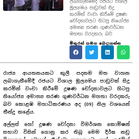
ලබාගැනීමේදී රජයට විශාල
මූල්‍යමය පාඩුවක් සිදු
කරමින් වංචා කිරීමේ දූෂණ
චෝදනාවලට හිටපු නියෝජ්‍ය
අමාත්‍ය සරණ ගුණවර්ධන
මහතා වරදකරු බව
මිතුරන් සමග බෙදාගන්න
රාජ්‍ය ආයතනයකට කුලී පදනම මත වාහන
ලබාගැනීමේදී රජයට විශාල මූල්‍යමය පාඩුවක් සිදු
කරමින් වංචා කිරීමේ දූෂණ චෝදනාවලට හිටපු
නියෝජ්‍ය අමාත්‍ය සරණ ගුණවර්ධන මහතා වරදකරු
බව කොළඹ මහාධිකරණය අද (09) නිල වශයෙන්
තීන්දු කළේය.
අල්ලස් හෝ දූෂණ චෝදනා විමර්ශන කොමිෂන්
සභාව විසින් ගොනු කර තිබූ මෙම දීර්ඝ නඩු