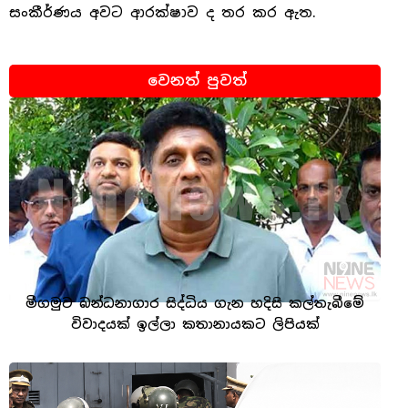
සංකීර්ණය අවට ආරක්ෂාව ද තර කර ඇත.
වෙනත් පුවත්
මීගමුව බන්ධනාගාර සිද්ධිය ගැන හදිසි කල්තැබීමේ
විවාදයක් ඉල්ලා කතානායකට ලිපියක්