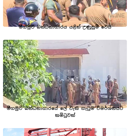
මීගමුව බන්ධනාගාරය යළිත් උණුසුම් වෙයි
මීගමුව බන්ධනාගාරයේ ලේ වැකි ගැටුම විමර්ශනයට
කමිටුවක්