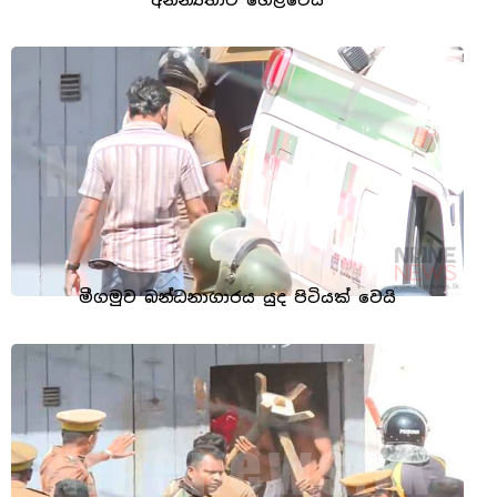
මීගමුව බන්ධනාගාරය යුද පිටියක් වෙයි