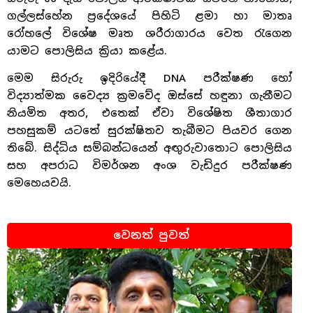
ගල්ලස්හේන ප්‍රදේශයේ පිහිටි ළමා හා මාතෘ
රෝහලේ විශේෂ මෘත ශරීරාගාරය වෙත රැගෙන
යාමට පොලිසිය ක්‍රියා කළේය.
මෙම සිරුරු ඉදිරියේදී DNA පරීක්ෂණ හෝ
විද්‍යාත්මක වෛද්‍ය ක්‍රමවේද ඔස්සේ හඳුනා ගැනීමට
නියමිත අතර, එතෙක් ඒවා විශේෂිත ශීතාගාර
පහසුකම් යටතේ සුරක්ෂිතව තැබීමට පියවර ගෙන
තිබේ. සිද්ධිය සම්බන්ධයෙන් අඟුරුවාතොට පොලිසිය
සහ අපරාධ විමර්ශන අංශ වැඩිදුර පරීක්ෂණ
මෙහෙයවයි.
වෙනත් පුවත්