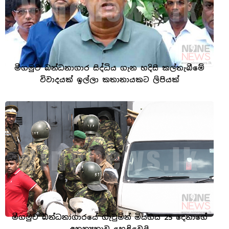
මීගමුව බන්ධනාගාර සිද්ධිය ගැන හදිසි කල්තැබීමේ
විවාදයක් ඉල්ලා කතානායකට ලිපියක්
මීගමුව බන්ධනාගාරයේ ගැටුමින් මියගිය 25 දෙනාගේ
අනන්‍යතාව හෙළිවෙයි