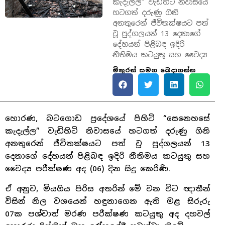
කැදැල්ල” වැඩිහිටි නිවාසයේ
හටගත් දරුණු ගිනි
අනතුරෙන් ජීවිතක්ෂයට පත්
වූ පුද්ගලයන් 13 දෙනාගේ
දේහයන් පිළිබඳ ඉදිරි
නීතිමය කටයුතු සහ වෛද්‍ය
මිතුරන් සමග බෙදාගන්න
හොරණ, බටගොඩ ප්‍රදේශයේ පිහිටි “සෙනෙහසේ
කැදැල්ල” වැඩිහිටි නිවාසයේ හටගත් දරුණු ගිනි
අනතුරෙන් ජීවිතක්ෂයට පත් වූ පුද්ගලයන් 13
දෙනාගේ දේහයන් පිළිබඳ ඉදිරි නීතිමය කටයුතු සහ
වෛද්‍ය පරීක්ෂණ අද (06) දින සිදු කෙරිණි.
ඒ අනුව, මියගිය පිරිස අතරින් මේ වන විට ඥාතීන්
විසින් නිල වශයෙන් හඳුනාගෙන ඇති මළ සිරුරු
07ක පශ්චාත් මරණ පරීක්ෂණ කටයුතු අද දහවල්