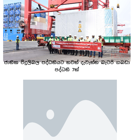
ජාතික විදුලිබල පද්ධතියට තවත් දැවැන්ත බැටරි ගබඩා
පද්ධති 7ක්