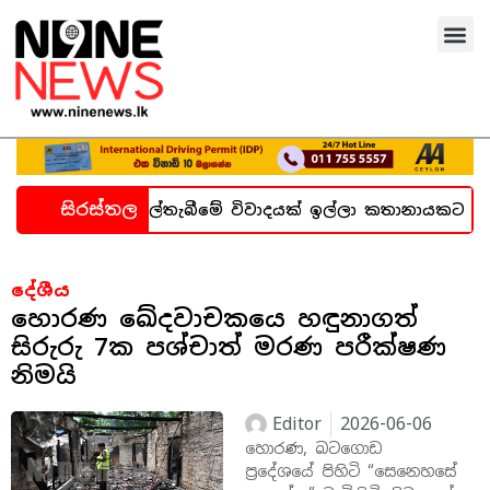
සිරස්තල
න හදිසි කල්තැබීමේ විවාදයක් ඉල්ලා කතානායකට ලිපියක්
දේශීය
හොරණ ඛේදවාචකයෙ හඳුනාගත්
සිරුරු 7ක පශ්චාත් මරණ පරීක්ෂණ
නිමයි
Editor
2026-06-06
හොරණ, බටගොඩ
ප්‍රදේශයේ පිහිටි “සෙනෙහසේ