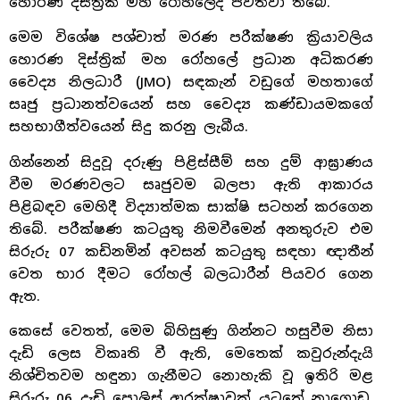
හොරණ දිස්ත්‍රික් මහ රෝහලේදී පවත්වා තිබේ.
මෙම විශේෂ පශ්චාත් මරණ පරීක්ෂණ ක්‍රියාවලිය
හොරණ දිස්ත්‍රික් මහ රෝහලේ ප්‍රධාන අධිකරණ
වෛද්‍ය නිලධාරී (JMO) සඳකැන් වඩුගේ මහතාගේ
සෘජු ප්‍රධානත්වයෙන් සහ වෛද්‍ය කණ්ඩායමකගේ
සහභාගීත්වයෙන් සිදු කරනු ලැබීය.
ගින්නෙන් සිදුවූ දරුණු පිළිස්සීම් සහ දුම් ආඝ්‍රාණය
වීම මරණවලට සෘජුවම බලපා ඇති ආකාරය
පිළිබඳව මෙහිදී විද්‍යාත්මක සාක්ෂි සටහන් කරගෙන
තිබේ. පරීක්ෂණ කටයුතු නිමවීමෙන් අනතුරුව එම
සිරුරු 07 කඩිනමින් අවසන් කටයුතු සඳහා ඥාතීන්
වෙත භාර දීමට රෝහල් බලධාරීන් පියවර ගෙන
ඇත.
කෙසේ වෙතත්, මෙම බිහිසුණු ගින්නට හසුවීම නිසා
දැඩි ලෙස විකෘති වී ඇති, මෙතෙක් කවුරුන්දැයි
නිශ්චිතවම හඳුනා ගැනීමට නොහැකි වූ ඉතිරි මළ
සිරුරු 06 දැඩි පොලිස් ආරක්ෂාවක් යටතේ නාගොඩ,