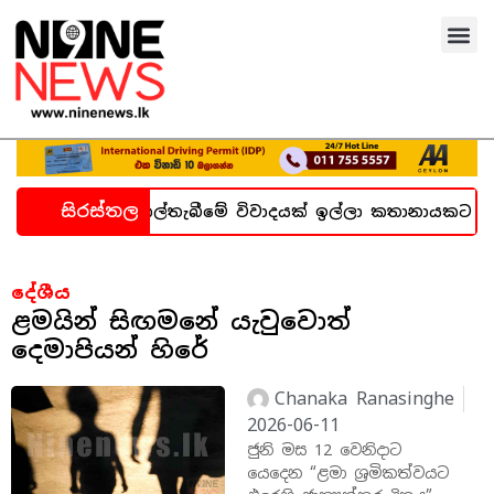
සිරස්තල
ැන හදිසි කල්තැබීමේ විවාදයක් ඉල්ලා කතානායකට ලිපියක්
දේශීය
ළමයින් සිඟමනේ යැවුවොත්
දෙමාපියන් හිරේ
Chanaka Ranasinghe
2026-06-11
ජුනි මස 12 වෙනිදාට
යෙදෙන “ළමා ශ්‍රමිකත්වයට