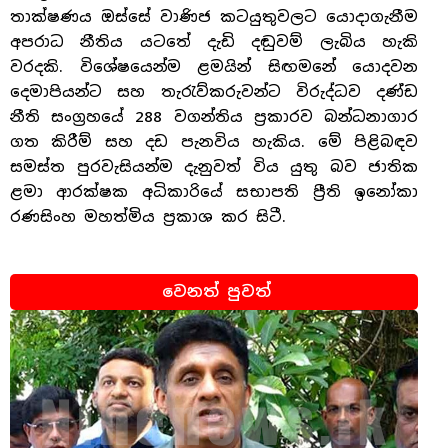
තාක්ෂණය ඔස්සේ වාණිජ කටයුතුවලට යොදාගැනීම
අපරාධ නීතිය යටතේ දැඩි දඬුවම් ලැබිය හැකි
වරදකි. විශේෂයෙන්ම ළමයින් සිඟමනේ යොදවන
දෙමාපියන්ට සහ තැරැව්කරුවන්ට විරුද්ධව දණ්ඩ
නීති සංග්‍රහයේ 288 වගන්තිය ප්‍රකාරව බන්ධනාගාර
ගත කිරීම් සහ දඩ පැනවිය හැකිය. මේ පිළිබඳව
සමස්ත පුරවැසියන්ම දැනුවත් විය යුතු බව ජාතික
ළමා ආරක්ෂක අධිකාරියේ සභාපති ප්‍රීති ඉනෝකා
රණසිංහ මහත්මිය ප්‍රකාශ කර සිටී.
වෙනත් පුවත්