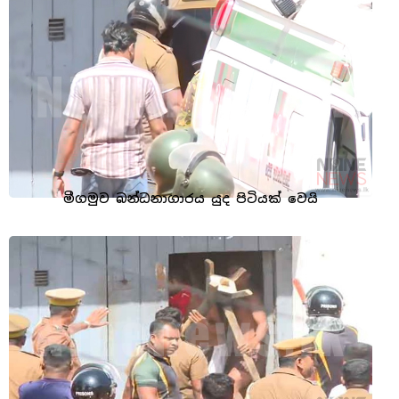
මීගමුව බන්ධනාගාරය යුද පිටියක් වෙයි