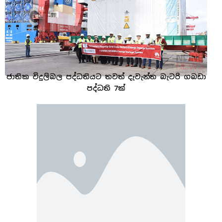
ජාතික විදුලිබල පද්ධතියට තවත් දැවැන්ත බැටරි ගබඩා
පද්ධති 7ක්