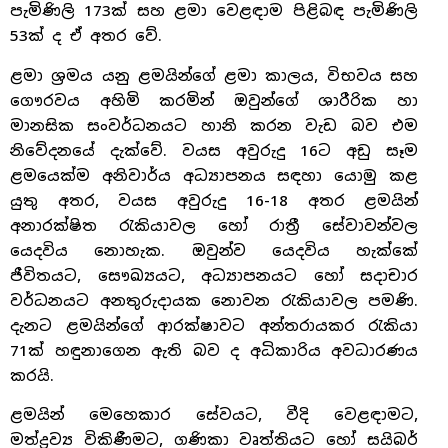
පැමිණිලි 173ක් සහ ළමා වෙළඳාම පිළිබඳ පැමිණිලි
53ක් ද ඒ අතර වේ.
ළමා ශ්‍රමය යනු ළමයින්ගේ ළමා කාලය, විභවය සහ
ගෞරවය අහිමි කරමින් ඔවුන්ගේ ශාරීරික හා
මානසික සංවර්ධනයට හානි කරන වැඩ බව එම
නිවේදනයේ දැක්වේ. වයස අවුරුදු 16ට අඩු සෑම
ළමයෙක්ම අනිවාර්ය අධ්‍යාපනය සඳහා යොමු කළ
යුතු අතර, වයස අවුරුදු 16-18 අතර ළමයින්
අනාරක්ෂිත රැකියාවල හෝ රාත්‍රී සේවාවන්වල
යෙදවිය නොහැක. ඔවුන්ව යෙදවිය හැක්කේ
ජීවිතයට, සෞඛ්‍යයට, අධ්‍යාපනයට හෝ සදාචාර
වර්ධනයට අනතුරුදායක නොවන රැකියාවල පමණි.
දැනට ළමයින්ගේ ආරක්ෂාවට අන්තරායකර රැකියා
71ක් හඳුනාගෙන ඇති බව ද අධිකාරිය අවධාරණය
කරයි.
ළමයින් මෙහෙකාර සේවයට, වීදි වෙළඳාමට,
මත්ද්‍රව්‍ය විකිණීමට, ගණිකා වෘත්තියට හෝ සයිබර්