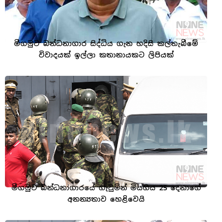
මීගමුව බන්ධනාගාර සිද්ධිය ගැන හදිසි කල්තැබීමේ
විවාදයක් ඉල්ලා කතානායකට ලිපියක්
මීගමුව බන්ධනාගාරයේ ගැටුමින් මියගිය 25 දෙනාගේ
අනන්‍යතාව හෙළිවෙයි