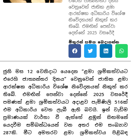
එරෙහි ජාත්‍යන්තර දිනය”
වෙනුවෙන් ජාතික ළමා
ආරක්ෂක අධිකාරිය විශේෂ
නිවේදනයක් නිකුත් කර
තිබේ. එමඟින් පෙන්වා
දෙන්නේ 2025 වසරේදී
මිතුරන් සමග බෙදාගන්න
ජුනි මස 12 වෙනිදාට යෙදෙන “ළමා ශ්‍රමිකත්වයට
එරෙහි ජාත්‍යන්තර දිනය” වෙනුවෙන් ජාතික ළමා
ආරක්ෂක අධිකාරිය විශේෂ නිවේදනයක් නිකුත් කර
තිබේ. එමඟින් පෙන්වා දෙන්නේ 2025 වසරේදී
පමණක් ළමා ශ්‍රමිකත්වයට අදාළව පැමිණිලි 516ක්
එම අධිකාරිය වෙත ලැබී ඇති බවයි. ඉන් වැඩිම
ප්‍රමාණයක් වාර්තා වී ඇත්තේ ළමුන් සිඟමනේ
යෙදවීම සම්බන්ධයෙන් වන අතර එම සංඛ්‍යාව
287කි. මීට අමතරව ළමා ශ්‍රමිකත්වය පිළිබඳ