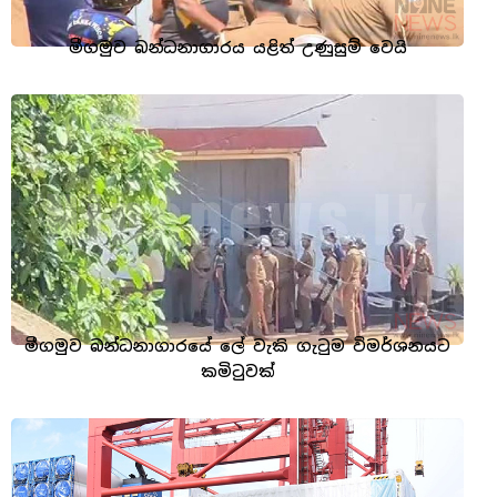
මීගමුව බන්ධනාගාරය යළිත් උණුසුම් වෙයි
මීගමුව බන්ධනාගාරයේ ලේ වැකි ගැටුම විමර්ශනයට
කමිටුවක්