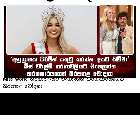
Miss World තරගාවලියට එංගලන්ත තරගකාරියගෙන්
බරපතළ චෝදනා