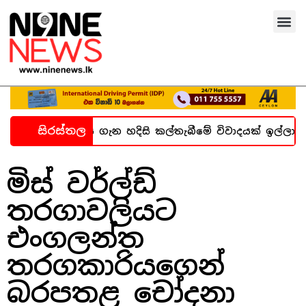
සිරස්තල
බන්ධනාගාර සිද්ධිය ගැන හදිසි කල්තැබීමේ විවාදයක් ඉල්ලා
මිස් වර්ල්ඩ්
තරගාවලියට
එංගලන්ත
තරගකාරියගෙන්
බරපතළ චෝදනා