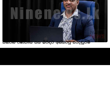
සක්විති රණසිංහ සහ බිරිඳට අත්හිටවූ සිරදඬුවම්