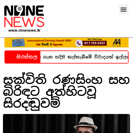
සිරස්තල
බන්ධනාගාර සිද්ධිය ගැන හදිසි කල්තැබීමේ විවාදයක් ඉල්ලා
සක්විති රණසිංහ සහ
බිරිඳට අත්හිටවූ
සිරදඬුවම්