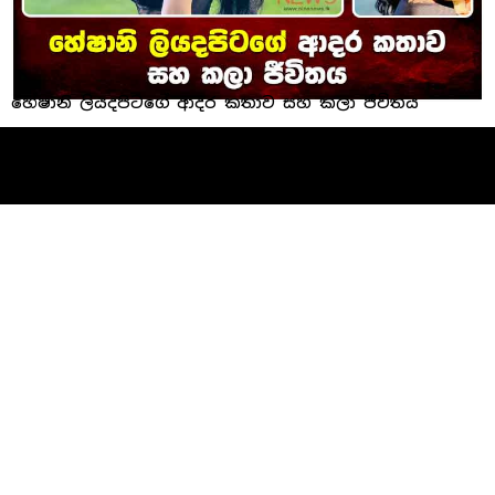
හේෂානි ලියදපිටගේ ආදර කතාව සහ කලා ජීවිතය