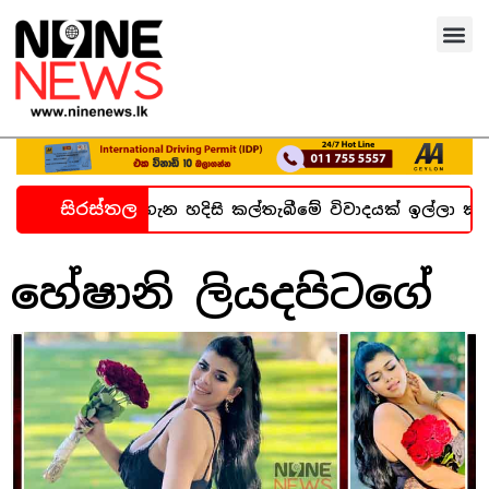
සිරස්තල
්ධනාගාර සිද්ධිය ගැන හදිසි කල්තැබීමේ විවාදයක් ඉල්ලා කත
හේෂානි ලියදපිටගේ