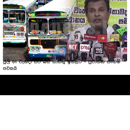
ජූලි 01 වැනිදා සිට බස් ගාස්තු ඉහළට – ප්‍රවාහන සංගම්
පවසයි