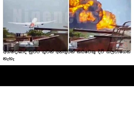
අහමදාබාද් නුවර ගුවන් අනතුරින් කිසිවෙකු දිවි ගලවාගෙන
නැහැ