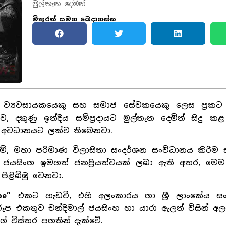
මුල්තැන දෙමින්
මිතුරන් සමග බෙදාගන්න
ෙකු, ව්‍යවසායකයෙකු සහ සමාජ සේවකයෙකු ලෙස ප්‍රකට 
, දකුණු ඉන්දීය සම්ප්‍රදායට මුල්තැන දෙමින් සිදු 
 අවධානයට ලක්ව තිබෙනවා.
ීම්, මහා පරිමාණ විලාසිතා සංදර්ශන සංවිධානය කිරීම 
ාල් ජයසිංහ ඉමහත් ජනප්‍රියත්වයක් ලබා ඇති අතර, මෙ
ිළිබිඹු වෙනවා.
be”
එකට හැඩවී, එහි අලංකාරය හා ශ්‍රී ලාංකේය සං
ූප එකතුව චන්දිමාල් ජයසිංහ හා යාරා ඇලන් විසින් අ
ේ විස්තර පහතින් දැක්වේ.