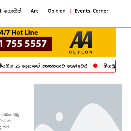
t ගොසිප්
Art
Opinion
Events Corner
ෙනාගේ අනන්‍යතාව හෙළිවෙයි
මීගමුව බන්ධනාගාරය යුද 
වසායකයෙකු
 රංගන
රදායට