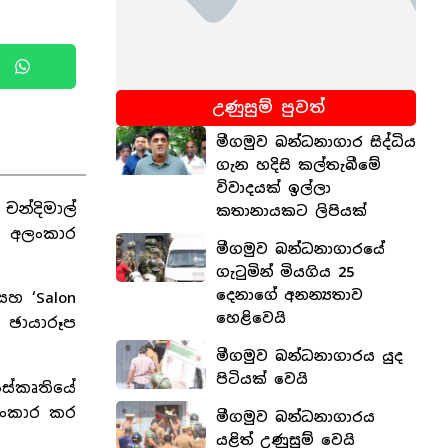
උණුසුම් පුවත්
මීගමුව බන්ධනාගාර සිද්ධිය
ගැන හදිසි කල්තැබීමේ
විවාදයක් ඉල්ලා
චන්දිමාල්
කතානායකට ලිපියක්
කළ අලංකාර
මීගමුව බන්ධනාගාරයේ
ගැටුමින් මියගිය 25
දෙනාගේ අනන්‍යතාව
සහ ‘Salon
හෙළිවෙයි
ම ඡායාරූප
මීගමුව බන්ධනාගාරය යුද
පිටියක් වෙයි
ස්කෘතියේ
ලංකාර කර
මීගමුව බන්ධනාගාරය
යළිත් උණුසුම් වෙයි