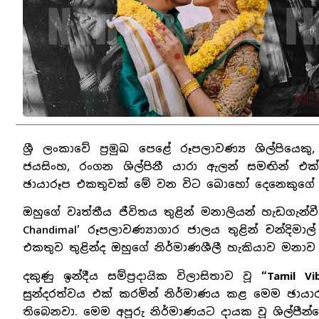
ශ්‍රී ලංකාවේ ප්‍රමුඛ පෙළේ රූපලාවණ්‍ය ශිල්පිය
ජයසිංහ, රංගන ශිල්පිනී යාරා ඇලන් සමඟින් එක්ව
ඡායාරූප එකතුවක් මේ වන විට බොහෝ දෙනෙකුගේ
ඔහුගේ වෘත්තීය ජීවිතය තුළින් මනාලියන් හැඩගැන්ව
Chandimal’ රූපලාවණ්‍යාගාර ජාලය තුළින් චන්දිම
එකතුව තුළින්ද ඔහුගේ නිර්මාණශීලී හැකියාව මනාව ප
දකුණු ඉන්දීය සම්ප්‍රදායික විලාසිතාව වූ
“Tamil Vi
සුන්දරත්වය එක් කරමින් නිර්මාණය කළ මෙම ඡායාර
තිබෙනවා. මෙම අපූරු නිර්මාණයට දායක වූ ශිල්පීන්ග