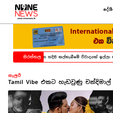
දේශ
සිරස්තල
සිද්ධිය ගැන හදිසි කල්තැබීමේ විවාදයක් ඉල්ලා කතානායකට 
ගැලරි
Tamil Vibe එකට හැඩවුණු චන්දිමාල