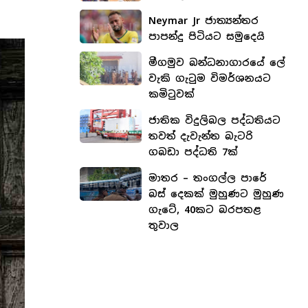
Neymar Jr ජාත්‍යන්තර
පාපන්දු පිටියට සමුදෙයි
මීගමුව බන්ධනාගාරයේ ලේ
වැකි ගැටුම විමර්ශනයට
කමිටුවක්
ජාතික විදුලිබල පද්ධතියට
තවත් දැවැන්ත බැටරි
ගබඩා පද්ධති 7ක්
මාතර – තංගල්ල පාරේ
බස් දෙකක් මුහුණට මුහුණ
ගැටේ, 40කට බරපතළ
තුවාල