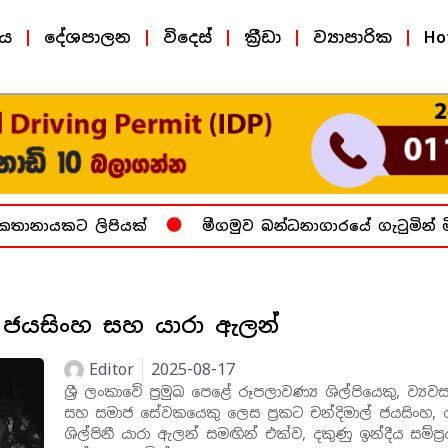
ීය
දේශපාලන
විදෙස්
ක්‍රීඩා
ව්‍යාපාරික
Ho
ලිපියක්
මීගමුව බන්ධනාගාරයේ ගැටුමින් මියගිය 25 ද
් ජයසිංහ සහ යාරා ඇලන්
Editor
2025-08-17
ශ්‍රී ලංකාවේ ප්‍රමුඛ පෙළේ රූපලාවණ්‍ය ශිල්පියෙකු, ව්‍ය
සහ සමාජ සේවකයෙකු ලෙස ප්‍රකට චන්දිමාල් ජයසිංහ,
ශිල්පිනී යාරා ඇලන් සමඟින් එක්ව, දකුණු ඉන්දීය සම්ප්‍