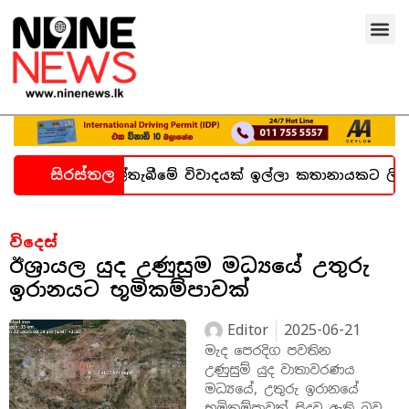
සිරස්තල
න හදිසි කල්තැබීමේ විවාදයක් ඉල්ලා කතානායකට ලිපියක්
විදෙස්
ඊශ්‍රායල යුද උණුසුම මධ්‍යයේ උතුරු
ඉරානයට භූමිකම්පාවක්
Editor
2025-06-21
මැද පෙරදිග පවතින
උණුසුම් යුද වාතාවරණය
මධ්‍යයේ, උතුරු ඉරානයේ
භූමිකම්පාවක් සිදුව ඇති බව