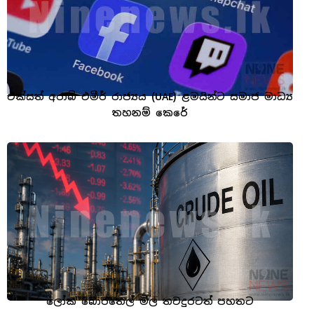
එක්සත් අරාබි එමීර් රාජ්‍යය (UAE) ළමයින්ට සමාජ මාධ්‍ය
තහනම් කෙරේ
ලෝක බොරතෙල් මිල තවදුරටත් පහතට