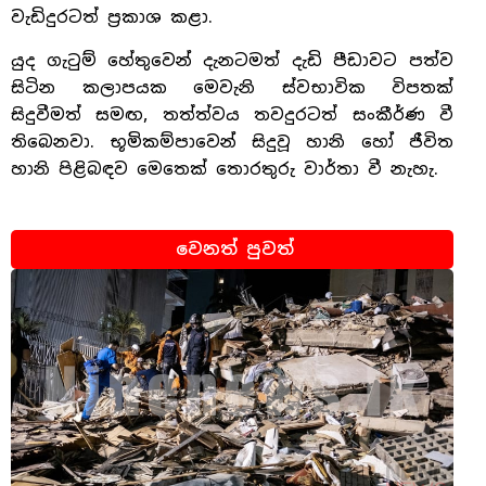
වැඩිදුරටත් ප්‍රකාශ කළා.
යුද ගැටුම් හේතුවෙන් දැනටමත් දැඩි පීඩාවට පත්ව
සිටින කලාපයක මෙවැනි ස්වභාවික විපතක්
සිදුවීමත් සමඟ, තත්ත්වය තවදුරටත් සංකීර්ණ වී
තිබෙනවා. භූමිකම්පාවෙන් සිදුවූ හානි හෝ ජීවිත
හානි පිළිබඳව මෙතෙක් තොරතුරු වාර්තා වී නැහැ.
වෙනත් පුවත්