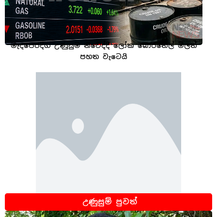
මැදපෙරදිග උණුසුම නිවෙද්දී ලෝක බොරතෙල් මිලත්
පහත වැටෙයි
උණුසුම් පුවත්