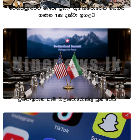
වෙනිසියුලාවට බලපෑ ප්‍රබල භූමිකම්පාවෙන් මියගිය
ගණන 188 දක්වා ඉහළට
ට්‍රම්ප්-ඉරාන සාම බලාපොරොත්තු සුන් වෙයි