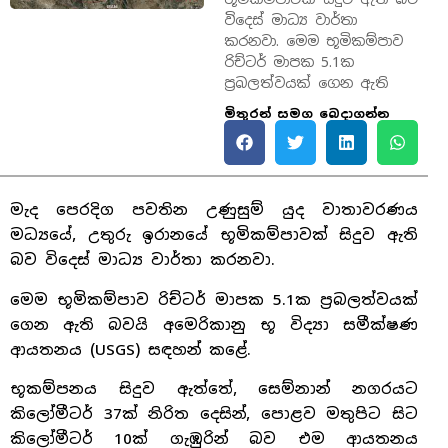
විදෙස් මාධ්‍ය වාර්තා
කරනවා. මෙම භූමිකම්පාව
රිච්ටර් මාපක 5.1ක
ප්‍රබලත්වයක් ගෙන ඇති
මිතුරන් සමග බෙදාගන්න
මැද පෙරදිග පවතින උණුසුම් යුද වාතාවරණය
මධ්‍යයේ, උතුරු ඉරානයේ භූමිකම්පාවක් සිදුව ඇති
බව විදෙස් මාධ්‍ය වාර්තා කරනවා.
මෙම භූමිකම්පාව රිච්ටර් මාපක 5.1ක ප්‍රබලත්වයක්
ගෙන ඇති බවයි අමෙරිකානු භූ විද්‍යා සමීක්ෂණ
ආයතනය (USGS) සඳහන් කළේ.
භූකම්පනය සිදුව ඇත්තේ, සෙම්නාන් නගරයට
කිලෝමීටර් 37ක් නිරිත දෙසින්, පොළව මතුපිට සිට
කිලෝමීටර් 10ක් ගැඹුරින් බව එම ආයතනය