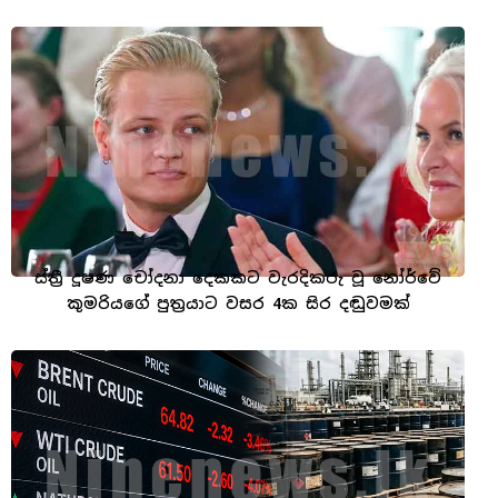
ස්ත්‍රී දූෂණ චෝදනා දෙකකට වැරදිකරු වූ නෝර්වේ
කුමරියගේ පුත්‍රයාට වසර 4ක සිර දඬුවමක්