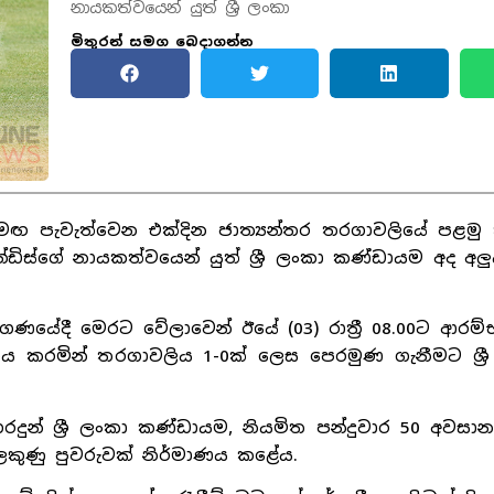
නායකත්වයෙන් යුත් ශ්‍රී ලංකා
මිතුරන් සමග බෙදාගන්න
සමඟ පැවැත්වෙන එක්දින ජාත්‍යන්තර තරගාවලියේ පළමු
න්ඩිස්ගේ නායකත්වයෙන් යුත් ශ්‍රී ලංකා කණ්ඩායම අද අ
ීඩාංගණයේදී මෙරට වේලාවෙන් ඊයේ (03) රාත්‍රී 08.00ට ආරම
්ශනය කරමින් තරගාවලිය 1-0ක් ලෙස පෙරමුණ ගැනීමට ශ්‍
දුන් ශ්‍රී ලංකා කණ්ඩායම, නියමිත පන්දුවාර 50 අවසා
ලකුණු පුවරුවක් නිර්මාණය කළේය.