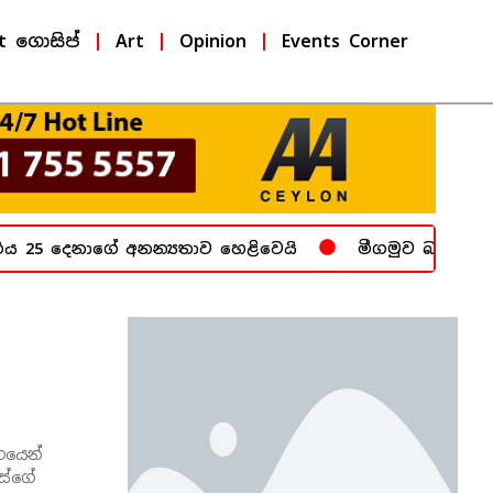
t ගොසිප්
Art
Opinion
Events Corner
 25 දෙනාගේ අනන්‍යතාව හෙළිවෙයි
මීගමුව බන්ධනාගාරය
ගයෙන්
ිස්ගේ