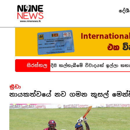
දේශ
සිරස්තල
ගාර සිද්ධිය ගැන හදිසි කල්තැබීමේ විවාදයක් ඉල්ලා කතානා
ක්‍රීඩා
නායකත්වයේ නව ගමන කුසල් මෙන්ඩි