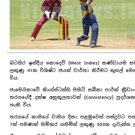
බටහිර ඉන්දීය කොදෙව් (West Indies) කණ්ඩායම 
ලකුණු 41ක විශිෂ්ට ජයක් වාර්තා කිරීමට කුසල් මෙ
විය.
ජැමෙයිකාවේ කිංග්ස්ටන්හි පිහිටි සබීනා පාර්ක් ක්‍ර
තරගයේදී දක්ෂ අනුකූලතාවක් (Consistency) ප්‍රදර
හැකි විය.
තරගයේ කාසියේ වාසිය දිනා පළමුවෙන් පන්දුවට පහර
7ක් පමණක් හිමිකර ගනිමින් ලකුණු 303ක දැවැන්ත 