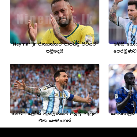
Neymar Jr ජාත්‍යන්තර පාපන්දු පිටියට
මෙසී ගෝ
සමුදෙයි
පෙරමුණට!
මෙවර ලෝක කුසලානයේ පළමු හැට්‍රික්
සෙනගාලය පර
එක මෙසීගෙන්