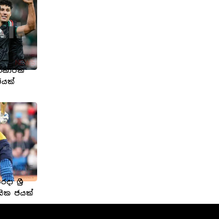
ත්කාරක
ජයක්
 ශ්‍රී
සික ජයක්