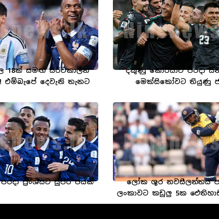
ල 18ක් සමඟ සර්වකාලීන
දකුණු කොරියාව පරදා ස
 එම්බැපේ දෙවැනි තැනට
මෙක්සිකෝවට තියුණු 
දා ප්‍රංශයට සුපිරි ජයක්
ලෝක ශූර නවසීලන්තය පරදා
ලංකාවට කඩුලු 5ක ඓතිහා