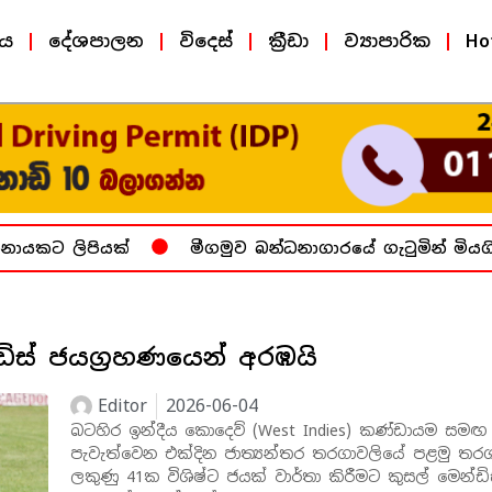
ීය
දේශපාලන
විදෙස්
ක්‍රීඩා
ව්‍යාපාරික
Ho
යකට ලිපියක්
මීගමුව බන්ධනාගාරයේ ගැටුමින් මියගිය
ස් ජයග්‍රහණයෙන් අරඹයි
Editor
2026-06-04
බටහිර ඉන්දීය කොදෙව් (West Indies) කණ්ඩායම සමඟ
පැවැත්වෙන එක්දින ජාත්‍යන්තර තරගාවලියේ පළමු තර
ලකුණු 41ක විශිෂ්ට ජයක් වාර්තා කිරීමට කුසල් මෙන්ඩ