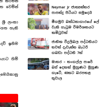
ත් කරමින්
ත වෙමින්
Neymar Jr ජාත්‍යන්තර
පාපන්දු පිටියට සමුදෙයි
මීගමුව බන්ධනාගාරයේ ලේ
්‍රී ලංකා
වැකි ගැටුම විමර්ශනයට
කරගත හැකි
කමිටුවක්
ජාතික විදුලිබල පද්ධතියට
දෙව් ඉනිම
තවත් දැවැන්ත බැටරි
ගබඩා පද්ධති 7ක්
කයාට හිමි
මාතර – තංගල්ල පාරේ
බස් දෙකක් මුහුණට මුහුණ
ගැටේ, 40කට බරපතළ
මෙයිකානු
තුවාල