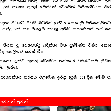
ුම් නිස්සංක පන්දු රැකීම් මධ්‍යයේ දර්ශනීය ඉනිමක් දිය
දුන් නායක කුසල් මෙන්ඩිස් වේගවත් පිතිහරඹයක නිර
.
හා පිටියට පිවිසි බටහිර ඉන්දීය කොදෙව් පිතිකරුවන්ට ශ
 පන්දු 2ක් තුළ සියලුම කඩුලු අහිමි කරගනිමින් රැස් 
මක නිරත වූ වේගපන්දු යදින්නා වන දුෂ්මන්ත චමීර, කො
් බිඳ හෙලීමට සමත් විය.
තා දැක්වූ කුසල් මෙන්ඩිස් තරගයේ විශිෂ්ටතම ක්‍රීඩ
ම් ලැබීය.
ාත්‍යන්තර තරගය එළඹෙන ඉරිදා (ජූනි 07) දින මෙම ජැ
වෙනත් පුවත්