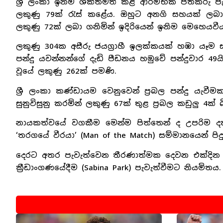
ශ්‍රී ලංකා ඉනිම ශක්තිමත් කළ ආරම්භක පිතිකරු පැත
ලකුණු 79ක් රැස් කළේය. ඔහුට අනගි සහයක් ලබා 
ලකුණු 72ක් ලබා ගනිමින් ඉදිරියෙන් ඉනිම මෙහෙයවීය
ලකුණු 304ක අසීරු ජයග්‍රාහී ඉලක්කයක් හඹා යෑම සඳ
පන්දු යවන්නන්ගේ දැඩි පීඩනය හමුවේ පන්දුවාර 49යි
වූයේ ලකුණු 262ක් පමණි.
ශ්‍රී ලංකා කණ්ඩායම වෙනුවෙන් ප්‍රබල පන්දු යැවී
සුනුවිසුනු කරමින් ලකුණු 67ක් තුළ ප්‍රබල කඩුලු 4ක
නායකත්වයේ වගකීම මෙන්ම පිත්තෙන් ද උපරිම දක්ෂ
‘තරගයේ වීරයා’ (Man of the Match) සම්මානයෙන් පිදු
දෙරට අතර පැවැත්වෙන තීරණාත්මක දෙවන එක්දින ජ
ක්‍රීඩාංගණයේදීම (Sabina Park) පැවැත්වීමට නියමිතය.