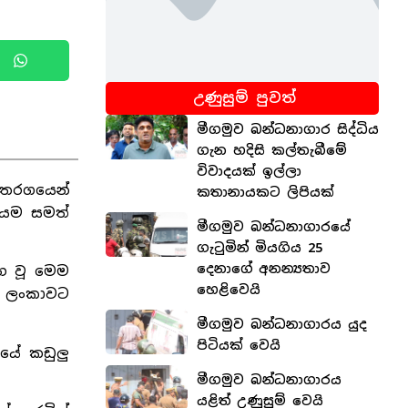
උණුසුම් පුවත්
මීගමුව බන්ධනාගාර සිද්ධිය
ගැන හදිසි කල්තැබීමේ
විවාදයක් ඉල්ලා
 තරගයෙන්
කතානායකට ලිපියක්
ලුයම සමත්
මීගමුව බන්ධනාගාරයේ
ගැටුමින් මියගිය 25
දෙනාගේ අනන්‍යතාව
්භ වූ මෙම
හෙළිවෙයි
රී ලංකාවට
මීගමුව බන්ධනාගාරය යුද
පිටියක් වෙයි
නයේ කඩුලු
මීගමුව බන්ධනාගාරය
යළිත් උණුසුම් වෙයි