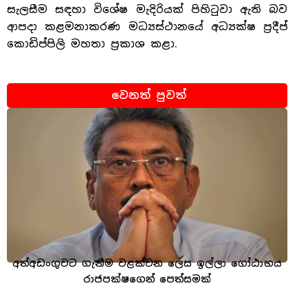
සැලසීම සඳහා විශේෂ මැදිරියක් පිහිටුවා ඇති බව
ආපදා කළමනාකරණ මධ්‍යස්ථානයේ අධ්‍යක්ෂ ප්‍රදීප්
කොඩිප්පිලි මහතා ප්‍රකාශ කළා.
වෙනත් පුවත්
අත්අඩංගුවට ගැනීම වළක්වන ලෙස ඉල්ලා ගෝඨාභය
රාජපක්ෂගෙන් පෙත්සමක්