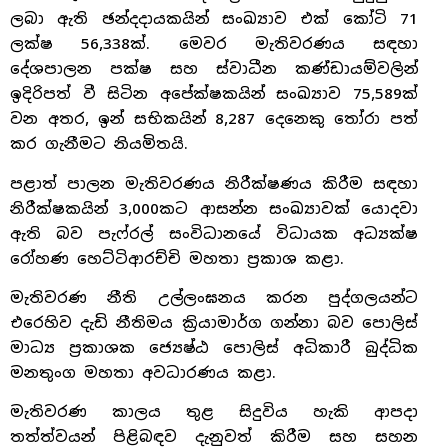
ලබා ඇති ඡන්දදායකයින් සංඛ්‍යාව එක් කෝටි 71
ලක්ෂ 56,338ක්. මෙවර මැතිවරණය සඳහා
දේශපාලන පක්ෂ සහ ස්වාධීන කණ්ඩායම්වලින්
ඉදිරිපත් වී සිටින අපේක්ෂකයින් සංඛ්‍යාව 75,589ක්
වන අතර, ඉන් සභිකයින් 8,287 දෙනෙකු තෝරා පත්
කර ගැනීමට නියමිතයි.
පළාත් පාලන මැතිවරණය නිරීක්ෂණය කිරීම සඳහා
නිරීක්ෂකයින් 3,000කට ආසන්න සංඛ්‍යාවක් යොදවා
ඇති බව පැෆ්රල් සංවිධානයේ විධායක අධ්‍යක්ෂ
රෝහණ හෙට්ටිආරච්චි මහතා ප්‍රකාශ කළා.
මැතිවරණ නීති උල්ලංඝනය කරන පුද්ගලයන්ට
එරෙහිව දැඩි නීතිමය ක්‍රියාමාර්ග ගන්නා බව පොලිස්
මාධ්‍ය ප්‍රකාශක ජ්‍යෙෂ්ඨ පොලිස් අධිකාරී බුද්ධික
මනතුංග මහතා අවධාරණය කළා.
මැතිවරණ කාලය තුළ සිදුවිය හැකි ආපදා
තත්ත්වයන් පිළිබඳව දැනුවත් කිරීම සහ සහන