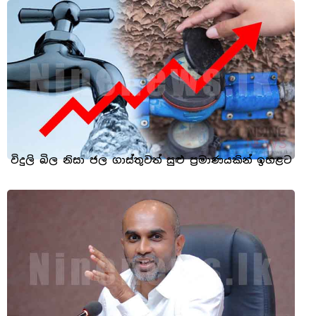
විදුලි බිල නිසා ජල ගාස්තුවත් සුළු ප්‍රමාණයකින් ඉහළට