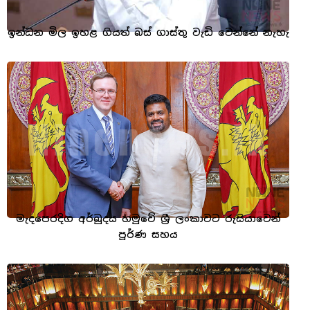
ඉන්ධන මිල ඉහළ ගියත් බස් ගාස්තු වැඩි වෙන්නේ නැහැ
මැදපෙරදිග අර්බුදය හමුවේ ශ්‍රී ලංකාවට රුසියාවෙන්
පූර්ණ සහය