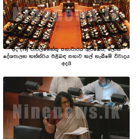
අද (19) පාර්ලිමේන්තු සභාවාරය ඇරඹෙයි, ලෝක
දේශපාලන තත්ත්වය පිළිබඳ සභාව කල් තැබීමේ විවාදය
අදයි