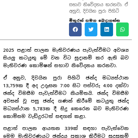
සභාව නිවේදනය කරනවා. ඒ
අනුව, දිවයින පුරා පිහිටි
මිතුරන් සමග බෙදාගන්න
2025 පළාත් පාලන මැතිවරණය පැවැත්වීමට අවශ්‍ය
සියලු කටයුතු මේ වන විට සූදානම් කර ඇති බව
මැතිවරණ කොමිෂන් සභාව නිවේදනය කරනවා.
ඒ අනුව, දිවයින පුරා පිහිටි ඡන්ද මධ්‍යස්ථාන
13,759ක දී අද උදෑසන 7:00 සිට පස්වරු 4:00 දක්වා
ඡන්ද විමසීම පැවැත්වීමට නියමිතයි. ඡන්ද විමසීම
අවසන් වූ පසු ඡන්ද ගණන් කිරීමේ කටයුතු ඡන්ද
මධ්‍යස්ථාන 5,783ක දී සිදු කෙරෙන බව මැතිවරණ
කොමිසම වැඩිදුරටත් සඳහන් කළා.
පළාත් පාලන ආයතන 339ක් සඳහා පැවැත්වෙන
මෙම මැතිවරණයට ඡන්දය ප්‍රකාශ කිරීමට සුදුසුකම්