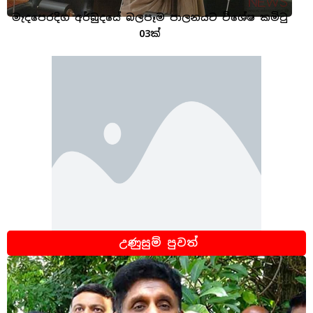
මැදපෙරදිග අර්බුදයේ බලපෑම පාලනයට විශේෂ කමිටු
03ක්
උණුසුම් පුවත්