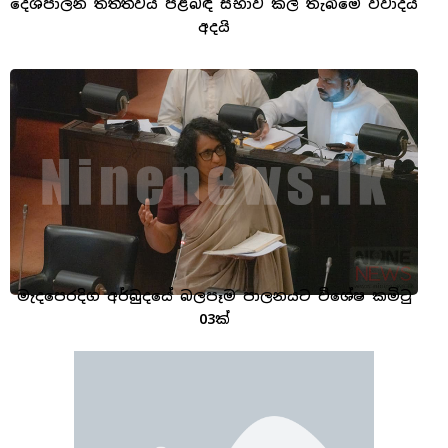
දේශපාලන තත්ත්වය පිළිබඳ සභාව කල් තැබීමේ විවාදය
අදයි
මැදපෙරදිග අර්බුදයේ බලපෑම පාලනයට විශේෂ කමිටු
03ක්