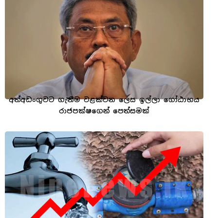
අත්අඩංගුවට ගැනීම වළක්වන ලෙස ඉල්ලා ගෝඨාභය
රාජපක්ෂගෙන් පෙත්සමක්