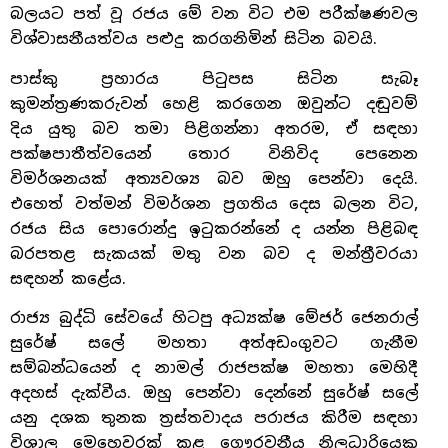
බලයට පත් වූ රජය මේ වන විට එම පරීක්ෂණවල
විශ්වාසනීයත්වය පළුදු කරගනිමින් සිටින බවයි.
පාස්කු ප්‍රහාරය පිටුපස සිටින සැබෑ
කුමන්ත්‍රණකරුවන් හෙළි කරගෙන ඔවුන්ට දඬුවම්
දිය යුතු බව තමා පිළිගන්නා අතරම, ඒ සඳහා
පක්ෂපාතීත්වයෙන් තොර විනිවිද පෙනෙන
විමර්ශනයක් අත්‍යවශ්‍ය බව ඔහු පෙන්වා දෙයි.
එහෙත් වත්මන් විමර්ශන ප්‍රගතිය දෙස බලන විට,
රජය සිය පොරොන්දු ඉටුකරන්නේ ද යන්න පිළිබඳ
බරපතළ සැකයක් මතු වන බව ද මන්ත්‍රීවරයා
සඳහන් කළේය.
රාජ්‍ය බුද්ධි සේවයේ හිටපු අධ්‍යක්ෂ මේජර් ජෙනරාල්
සුරේෂ් සලේ මහතා අත්අඩංගුවට ගැනීම
සම්බන්ධයෙන් ද නාමල් රාජපක්ෂ මහතා මෙහිදී
අදහස් දැක්වීය. ඔහු පෙන්වා දෙන්නේ සුරේෂ් සලේ
යනු දශක තුනක ත්‍රස්තවාදය පරාජය කිරීම සඳහා
විශාල මෙහෙවරක් කළ ගෞරවනීය නිලධාරියෙකු