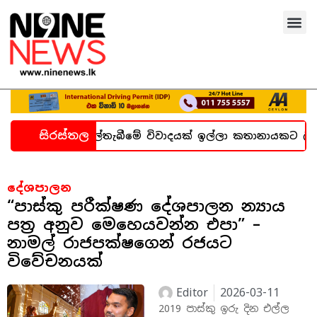
සිරස්තල
ැන හදිසි කල්තැබීමේ විවාදයක් ඉල්ලා කතානායකට ලිපියක්
දේශපාලන
“පාස්කු පරීක්ෂණ දේශපාලන න්‍යාය
පත්‍ර අනුව මෙහෙයවන්න එපා” –
නාමල් රාජපක්ෂගෙන් රජයට
විවේචනයක්
Editor
2026-03-11
2019 පාස්කු ඉරු දින එල්ල