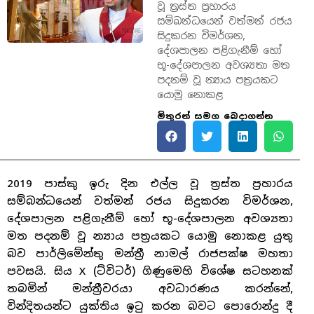
වූ ත්‍රස්ත ප්‍රහාරය
සම්බන්ධයෙන් වත්මන් රජය
සිදුකරන විමර්ශන,
දේශපාලන පළිගැනීම් හෝ
භූ-දේශපාලන අවශ්‍යතා මත
පදනම් වූ න්‍යාය පත්‍රයකට
යොමු නොකළ
මිතුරන් සමග බෙදාගන්න
2019 පාස්කු ඉරු දින එල්ල වූ ත්‍රස්ත ප්‍රහාරය
සම්බන්ධයෙන් වත්මන් රජය සිදුකරන විමර්ශන,
දේශපාලන පළිගැනීම් හෝ භූ-දේශපාලන අවශ්‍යතා
මත පදනම් වූ න්‍යාය පත්‍රයකට යොමු නොකළ යුතු
බව පාර්ලිමේන්තු මන්ත්‍රී නාමල් රාජපක්ෂ මහතා
පවසයි. සිය X (ට්විටර්) ගිණුමෙහි විශේෂ සටහනක්
තබමින් මන්ත්‍රීවරයා අවධාරණය කරන්නේ,
වින්දිතයන්ට යුක්තිය ඉටු කරන බවට පොරොන්දු දී