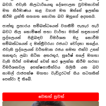
බවයි. එවැනි නිලධාරියෙකු දේශපාලන වුවමනාවන්
මත නිර්මාණය කළ ව්‍යාජ මත ඔස්සේ ඉලක්ක
කිරීම යුක්ති සහගත නොවන බව ඔහුගේ අදහසයි.
පාස්කු ප්‍රහාරය සම්බන්ධයෙන් වගකීම් පැහැර හැරි
බවට නිල කොමිෂන් සභා වාර්තා මගින් හඳුනාගත්
පුද්ගලයන් පිළිබඳව විමර්ශන සිදු නොවීම
සම්බන්ධයෙන් ද මන්ත්‍රීවරයා රජයට චෝදනා කළේය.
එවැනි පුද්ගලයන් වර්තමාන රජය සමඟ එක්ව උසස්
තනතුරු ලබා සිටින අතරතුර, සුරේෂ් සලේ මහතා
වැනි පිරිස් පමණක් වෙන් කර ඉලක්ක කිරීම හරහා
විමර්ශනවල අපක්ෂපාතීත්වය ගිලිහී යන බව
නාමල් රාජපක්ෂ මහතා වැඩිදුරටත් සිය සටහනින්
පෙන්වා දී තිබේ.
වෙනත් පුවත්