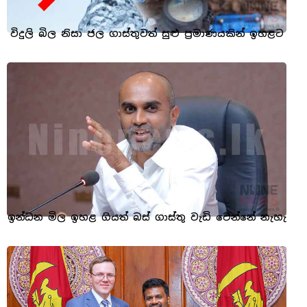
විදුලි බිල නිසා ජල ගාස්තුවත් සුළු ප්‍රමාණයකින් ඉහළට
ඉන්ධන මිල ඉහළ ගියත් බස් ගාස්තු වැඩි වෙන්නේ නැහැ