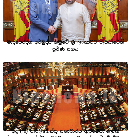
මැදපෙරදිග අර්බුදය හමුවේ ශ්‍රී ලංකාවට රුසියාවෙන්
පූර්ණ සහය
අද (19) පාර්ලිමේන්තු සභාවාරය ඇරඹෙයි, ලෝක