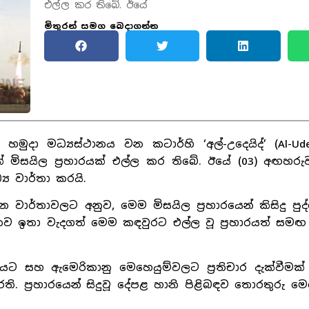
එල්ල කර තිබේ. ඊයේ
මිතුරන් සමග බෙදාගන්න
ුදා මධ්‍යස්ථානය වන කටාර්හි ‘අල්-උදෙයිද්’ (Al-Ude
් මිසයිල ප්‍රහාරයක් එල්ල කර තිබේ. ඊයේ (03) අඟහරු
‍ය වාර්තා කරයි.
වාර්තාවලට අනුව, මෙම මිසයිල ප්‍රහාරයෙන් කිසිදු පුද
ිකව ඉතා වැදගත් මෙම කඳවුරට එල්ල වූ ප්‍රහාරයත් සම
 සහ ඇමෙරිකානු මෙහෙයුම්වලට ප්‍රතිචාර දැක්වීමක් 
 ප්‍රහාරයෙන් සිදුවූ දේපළ හානි පිළිබඳව තොරතුරු ම