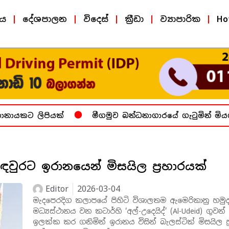
ීය
දේශපාලන
විදෙස්
ක්‍රීඩා
ව්‍යාපාරික
Ho
නායකට ලිපියක්
මීගමුව බන්ධනාගාරයේ ගැටුමින් මියගි
වුරට ඉරානයෙන් මිසයිල ප්‍රහාරයක්
Editor
2026-03-04
මැදපෙරදිග කලාපයේ පිහිටි විශාලතම ඇමෙරිකානු හමුද
මධ්‍යස්ථානය වන කටාර්හි ‘අල්-උදෙයිද්’ (Al-Udeid) ගුවන
ඉලක්ක කර ගනිමින් ඉරානය විසින් බැලස්ටික් මිසයිල ප්