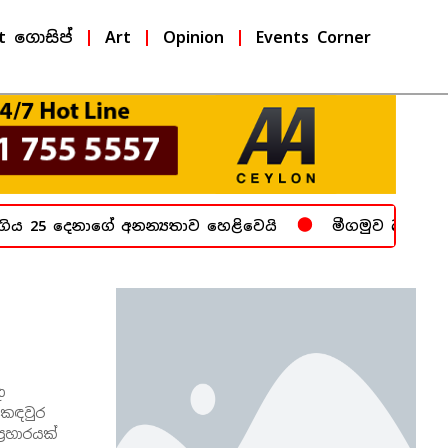
t ගොසිප්
Art
Opinion
Events Corner
ය 25 දෙනාගේ අනන්‍යතාව හෙළිවෙයි
මීගමුව බන්ධනාගාර
ා
් කඳවුර
‍රහාරයක්