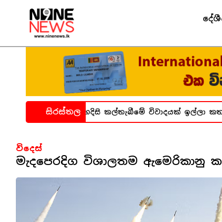
දේශ
සිරස්තල
නාගාර සිද්ධිය ගැන හදිසි කල්තැබීමේ විවාදයක් ඉල්ලා කතා
විදෙස්
මැදපෙරදිග විශාලතම ඇමෙරිකානු කඳ