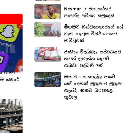
Neymar Jr ජාත්‍යන්තර
පාපන්දු පිටියට සමුදෙයි
මීගමුව බන්ධනාගාරයේ ලේ
වැකි ගැටුම විමර්ශනයට
කමිටුවක්
ජාතික විදුලිබල පද්ධතියට
තවත් දැවැන්ත බැටරි
ගබඩා පද්ධති 7ක්
ය (UAE)
මාතර – තංගල්ල පාරේ
නම් කෙරේ
බස් දෙකක් මුහුණට මුහුණ
ගැටේ, 40කට බරපතළ
තුවාල