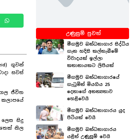
උණුසුම් පුවත්
මීගමුව බන්ධනාගාර සිද්ධිය
ගැන හදිසි කල්තැබීමේ
විවාදයක් ඉල්ලා
id) ගුවන්
කතානායකට ලිපියක්
වාදා සවස්
මීගමුව බන්ධනාගාරයේ
ගැටුමින් මියගිය 25
දෙනාගේ අනන්‍යතාව
්ගල ජීවිත
හෙළිවෙයි
ඟ කලාපයේ
මීගමුව බන්ධනාගාරය යුද
පිටියක් වෙයි
ලෙස සිදු
ෙතෙක් නිල
මීගමුව බන්ධනාගාරය
යළිත් උණුසුම් වෙයි