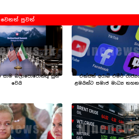
වෙනත් පුවත්
රාන සාම බලාපොරොත්තු සුන්
එක්සත් අරාබි එමීර් රාජ්‍ය
වෙයි
ළමයින්ට සමාජ මාධ්‍ය තහ