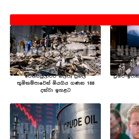
වෙනිසියුලාවට බලපෑ ප්‍රබල
ට්‍රම්ප්-ඉ
භූමිකම්පාවෙන් මියගිය ගණන 188
දක්වා ඉහළට