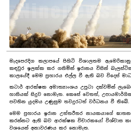
මැදපෙරදිග කලාපයේ පිහිටි විශාලතම ඇමෙරිකානු හම
කඳවුර ඉලක්ක කර ගනිමින් ඉරානය විසින් බැලස්ටික
කාලයේදී මෙම ප්‍රහාරය එල්ල වී ඇති බව විදෙස් මාධ්
කටාර් ආරක්ෂක අමාත්‍යාංශය උපුටා දක්වමින් ලැබෙන 
හානියක් සිදුව නොමැත. කෙසේ වෙතත්, උපායමාර්ග
පවතින යුදමය උණුසුම තවදුරටත් වර්ධනය වී තිබේ.
මෙම ප්‍රහාරය ඉරාන උත්තරීතර නායකයාගේ ඝාතනයට
කරන්නට ඇති බව ආරක්ෂක විචාරකයෝ විශ්වාස කරති.
වශයෙන් අනාවරණය කර නොමැත.