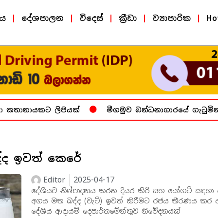
ීය
දේශපාලන
විදෙස්
ක්‍රීඩා
ව්‍යාපාරික
Ho
 කතානායකට ලිපියක්
මීගමුව බන්ධනාගාරයේ ගැටුමින් 
ද්ද ඉවත් කෙරේ
Editor
2025-04-17
දේශීයව නිෂ්පාදනය කරන දියර කිරි සහ යෝගට් සඳහා
අගය මත බද්ද (වැට්) ඉවත් කිරීමට රජය තීරණය කර 
දේශීය ආදායම් දෙපාර්තමේන්තුව නිවේදනයක්