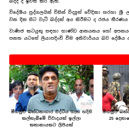
බද්ද ද ඉවත් කර ඇත.
විදේශීය පුද්ගලයින් විසින් විද්‍යුත් වේදිකා හරහා
වන දින සිට වැට් බද්දක් අය කිරීමට ද රජය තීරණ
වාණිජ කටයුතු සඳහා භාණ්ඩ ආනයනය හෝ අපනයන
පනත යටතේ ලියාපදිංචි වීම අනිවාර්යය බව දේශීය ආදා
මීගමුව බන්ධනාගාර සිද්ධිය ගැන හදිසි
මීගමුව බන්
කල්තැබීමේ විවාදයක් ඉල්ලා
25 දෙනා
කතානායකට ලිපියක්