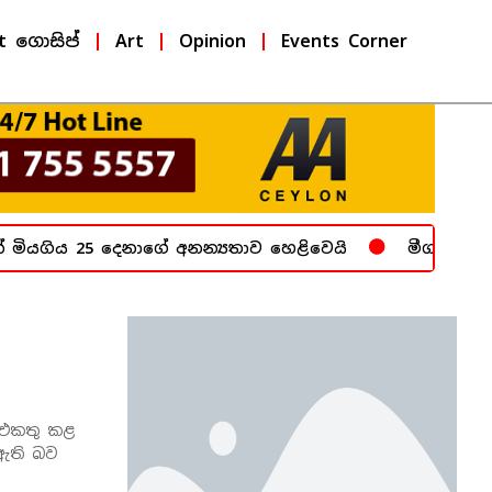
t ගොසිප්
Art
Opinion
Events Corner
මියගිය 25 දෙනාගේ අනන්‍යතාව හෙළිවෙයි
මීගමුව බන්ධ
 එකතු කළ
ඇති බව