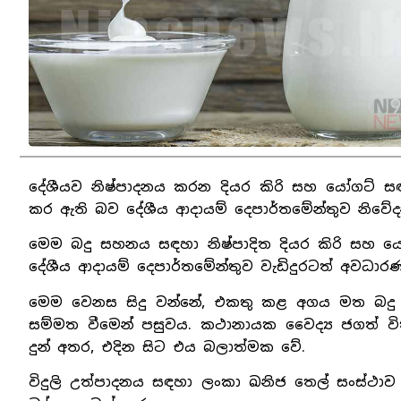
දේශීයව නිෂ්පාදනය කරන දියර කිරි සහ යෝගට් ස
කර ඇති බව දේශීය ආදායම් දෙපාර්තමේන්තුව නිවේදනය
මෙම බදු සහනය සඳහා නිෂ්පාදිත දියර කිරි සහ යෝ
දේශීය ආදායම් දෙපාර්තමේන්තුව වැඩිදුරටත් අවධාර
මෙම වෙනස සිදු වන්නේ, එකතු කළ අගය මත බදු සං
සම්මත වීමෙන් පසුවය. කථානායක වෛද්‍ය ජගත් වි
දුන් අතර, එදින සිට එය බලාත්මක වේ.
විදුලි උත්පාදනය සඳහා ලංකා ඛනිජ තෙල් සංස්ථා