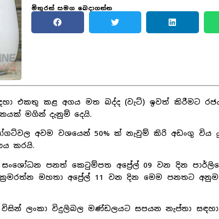
මිතුරන් සමග බෙදාගන්න
ඳහා එකතු කළ අගය මත බද්ද (වැට්) ඉවත් කිරීමට ර
ක් මගින් දැනුම් දෙයි.
ගට්වල අවම වශයෙන් 50% ක් නැවුම් කිරි අඩංගු විය ය
ණය කරයි.
ශෝධන පනත් කෙටුම්පත අප්‍රේල් 09 වන දින පාර්ලිමේ
ක්‍රමරත්න මහතා අප්‍රේල් 11 වන දින මෙම පනතට අනුම
ව විසින් ලංකා විදුලිබල මණ්ඩලයට සපයන නැප්තා සඳහා