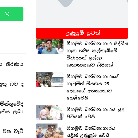
උණුසුම් පුවත්
මීගමුව බන්ධනාගාර සිද්ධිය
ගැන හදිසි කල්තැබීමේ
විවාදයක් ඉල්ලා
ජය තීරණය
කතානායකට ලිපියක්
මීගමුව බන්ධනාගාරයේ
ගැටුමින් මියගිය 25
ුතු බව ද
දෙනාගේ අනන්‍යතාව
හෙළිවෙයි
න්තුවේදී
මීගමුව බන්ධනාගාරය යුද
ැතිය ලබා
පිටියක් වෙයි
මීගමුව බන්ධනාගාරය
 වන වැට්
යළිත් උණුසුම් වෙයි