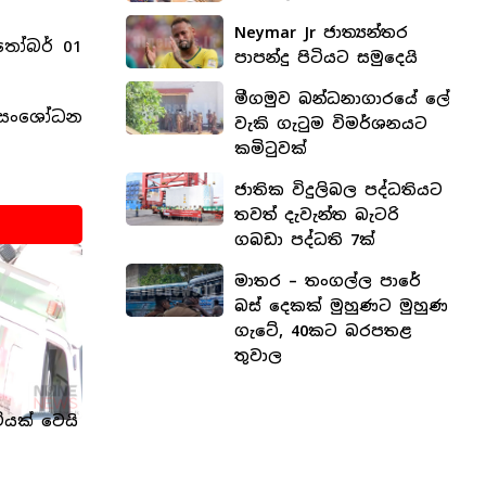
Neymar Jr ජාත්‍යන්තර
්තෝබර් 01
පාපන්දු පිටියට සමුදෙයි
මීගමුව බන්ධනාගාරයේ ලේ
ු සංශෝධන
වැකි ගැටුම විමර්ශනයට
කමිටුවක්
ජාතික විදුලිබල පද්ධතියට
තවත් දැවැන්ත බැටරි
ගබඩා පද්ධති 7ක්
මාතර – තංගල්ල පාරේ
බස් දෙකක් මුහුණට මුහුණ
ගැටේ, 40කට බරපතළ
තුවාල
ියක් වෙයි