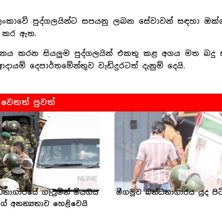
 ශ්‍රී ලංකාවේ පුද්ගලයින්ට සපයනු ලබන සේවාවන් සඳහා ඔක
ය කර ඇත.
ය කරන සියලුම පුද්ගලයින් එකතු කළ අගය මත බද
යම් දෙපාර්තමේන්තුව වැඩිදුරටත් දැනුම් දෙයි.
වෙනත් පුවත්
ධනාගාරයේ ගැටුමින් මියගිය
මීගමුව බන්ධනාගාරය යුද පිට
ගේ අනන්‍යතාව හෙළිවෙයි