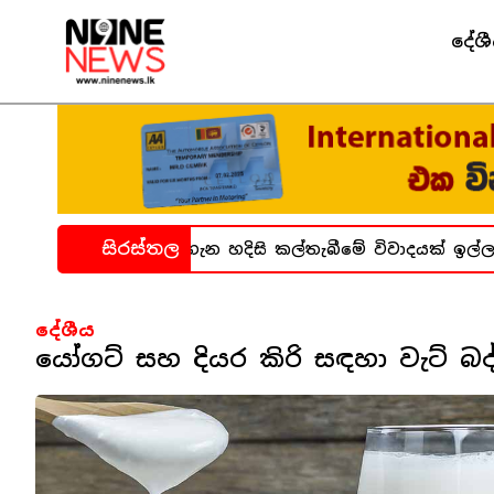
දේශ
සිරස්තල
 බන්ධනාගාර සිද්ධිය ගැන හදිසි කල්තැබීමේ විවාදයක් ඉල්ලා
දේශීය
යෝගට් සහ දියර කිරි සඳහා වැට් බ