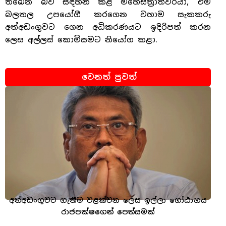
තිබෙන බව සඳහන් කළ මහේස්ත්‍රාත්වරයා, එම
බලතල උපයෝගී කරගෙන වහාම සැකකරු
අත්අඩංගුවට ගෙන අධිකරණයට ඉදිරිපත් කරන
ලෙස අල්ලස් කොමිසමට නියෝග කළා.
වෙනත් පුවත්
අත්අඩංගුවට ගැනීම වළක්වන ලෙස ඉල්ලා ගෝඨාභය
රාජපක්ෂගෙන් පෙත්සමක්