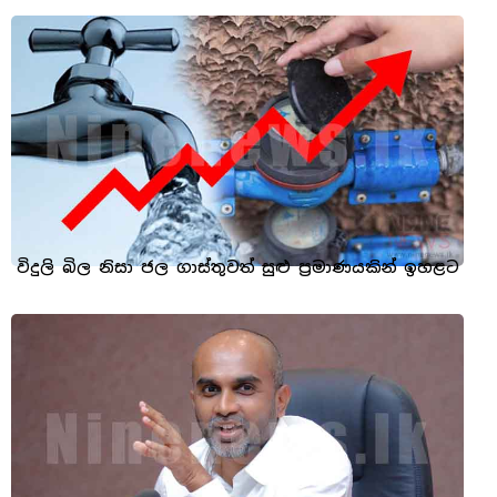
විදුලි බිල නිසා ජල ගාස්තුවත් සුළු ප්‍රමාණයකින් ඉහළට