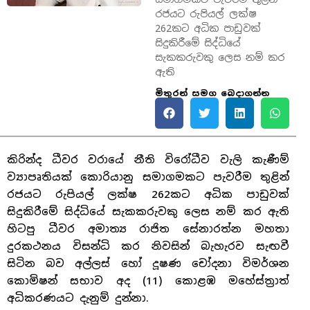
රජයට රුපියල් ලක්ෂ
262කට අධික පාඩුවක්
සිදුකිරීමේ සිද්ධියේ
සැකකරුවකු ලෙස නම් කර
ඇති
මිතුරන් සමග බෙදාගන්න
කිරින්ද ධීවර වරායේ නීති විරෝධීව වැලි කැණීම්
ව්‍යාපෘතියක් කොරියානු සමාගමකට පැවරීම තුළින්
රජයට රුපියල් ලක්ෂ 262කට අධික පාඩුවක්
සිදුකිරීමේ සිද්ධියේ සැකකරුවකු ලෙස නම් කර ඇති
හිටපු ධීවර අමාත්‍ය රාජිත සේනාරත්න මහතා
දුරකථනය විසන්ධි කර නිවසින් බැහැරව සැඟවී
සිටින බව අල්ලස් හෝ දූෂණ චෝදනා විමර්ශන
කොමිෂන් සභාව අද (11) කොළඹ මහේස්ත්‍රාත්
අධිකරණයට දැනුම් දුන්නා.