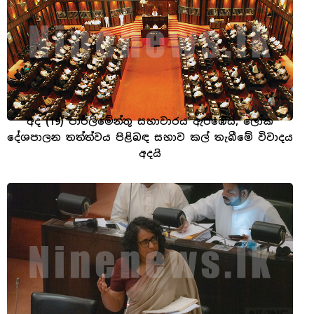
අද (19) පාර්ලිමේන්තු සභාවාරය ඇරඹෙයි, ලෝක
දේශපාලන තත්ත්වය පිළිබඳ සභාව කල් තැබීමේ විවාදය
අදයි