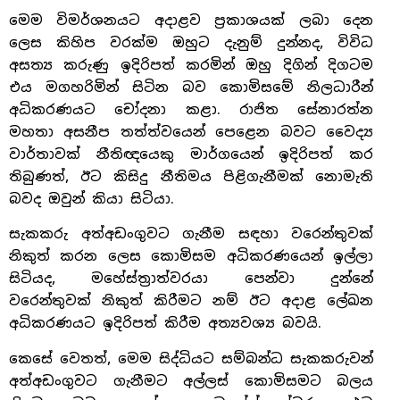
මෙම විමර්ශනයට අදාළව ප්‍රකාශයක් ලබා දෙන
ලෙස කිහිප වරක්ම ඔහුට දැනුම් දුන්නද, විවිධ
අසත්‍ය කරුණු ඉදිරිපත් කරමින් ඔහු දිගින් දිගටම
එය මගහරිමින් සිටින බව කොමිසමේ නිලධාරීන්
අධිකරණයට චෝදනා කළා. රාජිත සේනාරත්න
මහතා අසනීප තත්ත්වයෙන් පෙළෙන බවට වෛද්‍ය
වාර්තාවක් නීතිඥයෙකු මාර්ගයෙන් ඉදිරිපත් කර
තිබුණත්, ඊට කිසිදු නීතිමය පිළිගැනීමක් නොමැති
බවද ඔවුන් කියා සිටියා.
සැකකරු අත්අඩංගුවට ගැනීම සඳහා වරෙන්තුවක්
නිකුත් කරන ලෙස කොමිසම අධිකරණයෙන් ඉල්ලා
සිටියද, මහේස්ත්‍රාත්වරයා පෙන්වා දුන්නේ
වරෙන්තුවක් නිකුත් කිරීමට නම් ඊට අදාළ ලේඛන
අධිකරණයට ඉදිරිපත් කිරීම අත්‍යවශ්‍ය බවයි.
කෙසේ වෙතත්, මෙම සිද්ධියට සම්බන්ධ සැකකරුවන්
අත්අඩංගුවට ගැනීමට අල්ලස් කොමිසමට බලය