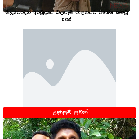
මැදපෙරදිග අර්බුදයේ බලපෑම පාලනයට විශේෂ කමිටු
03ක්
උණුසුම් පුවත්