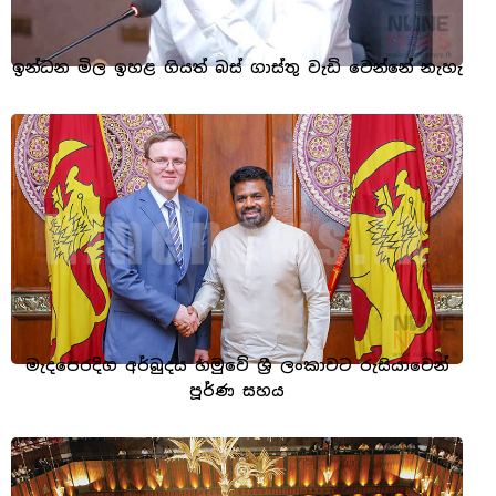
ඉන්ධන මිල ඉහළ ගියත් බස් ගාස්තු වැඩි වෙන්නේ නැහැ
මැදපෙරදිග අර්බුදය හමුවේ ශ්‍රී ලංකාවට රුසියාවෙන්
පූර්ණ සහය