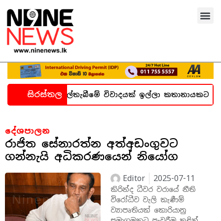
සිරස්තල
න හදිසි කල්තැබීමේ විවාදයක් ඉල්ලා කතානායකට ලිපියක්
දේශපාලන
රාජිත සේනාරත්න අත්අඩංගුවට
ගන්නැයි අධිකරණයෙන් නියෝග
Editor
2025-07-11
කිරින්ද ධීවර වරායේ නීති
විරෝධීව වැලි කැණීම්
ව්‍යාපෘතියක් කොරියානු
සමාගමකට පැවරීම තුළින්