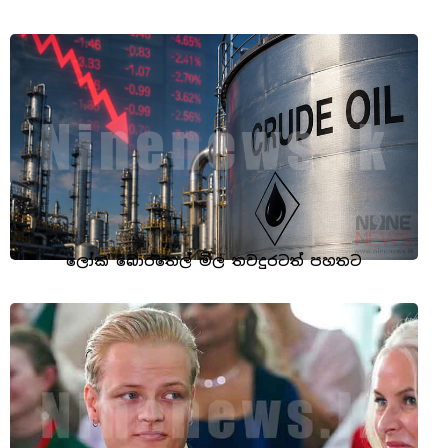
ලෝක බොරතෙල් මිල තවදුරටත් පහතට