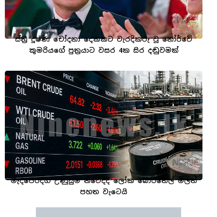
ස්ත්‍රී දූෂණ චෝදනා දෙකකට වැරදිකරු වූ නෝර්වේ
කුමරියගේ පුත්‍රයාට වසර 4ක සිර දඬුවමක්
මැදපෙරදිග උණුසුම නිවෙද්දී ලෝක බොරතෙල් මිලත්
පහත වැටෙයි