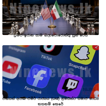
ට්‍රම්ප්-ඉරාන සාම බලාපොරොත්තු සුන් වෙයි
එක්සත් අරාබි එමීර් රාජ්‍යය (UAE) ළමයින්ට සමාජ මාධ්‍ය
තහනම් කෙරේ