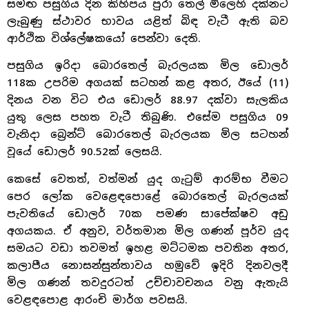
සමඟ පසුගිය දින කිහිපය පුරා තෙල් මිලෙහි දක්නට
ලැබුණු ස්ථාවර භාවය යළිත් බිඳ වැටී ඇති බව
ආර්ථික විශ්ලේෂකයෝ පෙන්වා දෙති.
පසුගිය ඉරිදා බොරතෙල් බැරලයක මිල ඩොලර්
118ක උපරිම අගයක් සටහන් කළ අතර, ඊයේ (11)
දිනය වන විට එය ඩොලර් 88.97 දක්වා සැලකිය
යුතු ලෙස පහත වැටී තිබුණි. එසේම පසුගිය 09
වැනිදා බ්‍රෙන්ට් බොරතෙල් බැරලයක මිල සටහන්
වූයේ ඩොලර් 90.52ක් ලෙසයි.
කෙසේ වෙතත්, වත්මන් යුද ගැටුම් ආරම්භ වීමට
පෙර ලෝක වෙළෙඳපොළේ බොරතෙල් බැරලයක්
පැවතියේ ඩොලර් 70ක පමණ සාපේක්ෂව අඩු
අගයකය. ඒ අනුව, වර්තමාන මිල ගණන් පූර්ව යුද
සමයට වඩා තවමත් ඉහළ මට්ටමක පවතින අතර,
කලාපීය නොසන්සුන්තාවය හමුවේ ඉදිරි දිනවලදී
මිල ගණන් තවදුරටත් උච්චාවචනය වනු ඇතැයි
වෙළඳපොළ ආරංචි මාර්ග පවසයි.