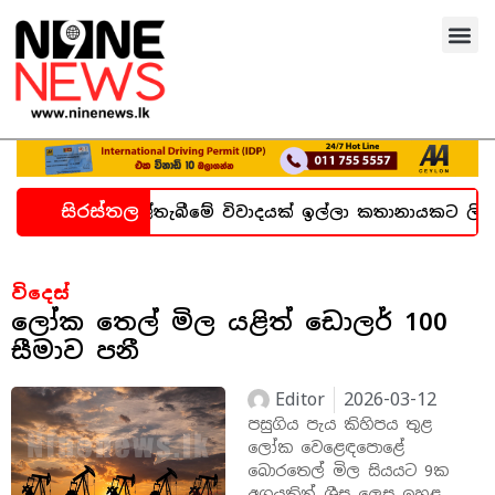
සිරස්තල
 හදිසි කල්තැබීමේ විවාදයක් ඉල්ලා කතානායකට ලිපියක්
විදෙස්
ලෝක තෙල් මිල යළිත් ඩොලර් 100
සීමාව පනී
Editor
2026-03-12
පසුගිය පැය කිහිපය තුළ
ලෝක වෙළෙඳපොළේ
බොරතෙල් මිල සියයට 9ක
අගයකින් ශීඝ්‍ර ලෙස ඉහළ