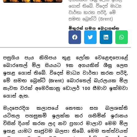
ගොස් තිබේ. විදෙස් මාධ්‍ය
වාර්තා කරන පරිදි, මේ
සමඟ බ්‍රෙන්ට් (Brent)
මිතුරන් සමග බෙදාගන්න
පසුගිය පැය කිහිපය තුළ ලෝක වෙළෙඳපොළේ
බොරතෙල් මිල සියයට 9ක අගයකින් ශීඝ්‍ර ලෙස
ඉහළ ගොස් තිබේ. විදෙස් මාධ්‍ය වාර්තා කරන පරිදි,
මේ සමඟ බ්‍රෙන්ට් (Brent) බොරතෙල් බැරලයක මිල
නැවත වරක් අමෙරිකානු ඩොලර් 100 සීමාව ඉක්මවා
ගොස් ඇත.
මැදපෙරදිග කලාපයේ නෞකා සහ බලශක්ති
යටිතල පහසුකම් ඉලක්ක කර ගනිමින් ඉරානය
විසින් දියත් කරන ලද නව ප්‍රහාර මාලාව මෙම මිල
ඉහළ යාමට සෘජුවම බලපා තිබේ. මෙම තත්ත්වයත්