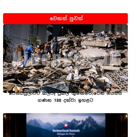
වෙනත් පුවත්
වෙනිසියුලාවට බලපෑ ප්‍රබල භූමිකම්පාවෙන් මියගිය
ගණන 188 දක්වා ඉහළට