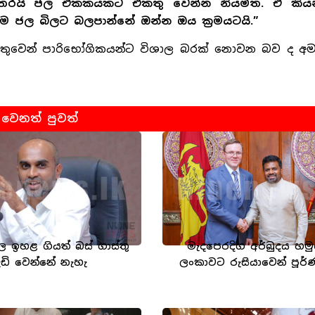
ිතරයි ජල ඒකකයකට එකතු වෙන්න නියමිත. ඒ කිය
 වීම ජල බිලට බලපාන්නේ ඔන්න ඔය ක්‍රමයටයි.”
හේතුවෙන් පාරිභෝගිකයන්ට විශාල බරක් නොවන බව ද අමා
වෙනත් පුවත්
ල ඉහළ ගියත් බස් ගාස්තු
මැදපෙරදිග අර්බුදය හමුවේ
ැඩි වෙන්නේ නැහැ
ලංකාවට රුසියාවෙන් පූර