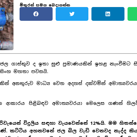
මිතුරන් සමග බෙදාගන්න
ී ජල ගාස්තුව ද ඉතා සුළු ප්‍රමාණයකින් ඉහළ නැංවීමට 
රණසිංහ මහතා පවසයි.
වයකින් අනතුරුව මාධ්‍ය වෙත අදහස් දක්වමින් අමාත්‍යව
ාන ආකාරය පිළිබඳව අමාත්‍යවරයා මෙලෙස ගණන් හිල
ිරිවැයෙන් විදුලිය සඳහා වැයවෙන්නේ 12%යි. මම හිතන්
ණේ. කට්ටිය අහනවනේ ජල බිල වැඩි වෙනවද නැද්ද කි