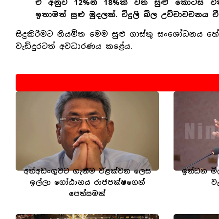
ඒ අනුව 12%න් 18%ක් වන සුළු කොටස ව
ඉතාමත් සුළු මුදලක්. විදුලි බිල උච්චාවචනය
සිදුකිරීමට නියමිත මෙම සුළු ගාස්තු සංශෝධනය 
වැඩිදුරටත් අවධාරණය කළේය.
අත්අඩංගුවට ගැනීම වළක්වන ලෙස
ඉන්ධන මි
ඉල්ලා ගෝඨාභය රාජපක්ෂගෙන්
ව
පෙත්සමක්