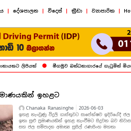
ීය
දේශපාලන
විදෙස්
ක්‍රීඩා
ව්‍යාපාරික
Ho
ායකට ලිපියක්
මීගමුව බන්ධනාගාරයේ ගැටුමින් මියගි
ප්‍රමාණයකින් ඉහළට
Chanaka Ranasinghe
2026-06-03
ඉහළ නැංවුණු විදුලි ගාස්තුවට සාපේක්ෂව ඉදිරියේදී ජල
ඉතා සුළු ප්‍රමාණයකින් ඉහළ නැංවීමට සිදුවන බව නිවාස 
සහ ජල සම්පාදන අමාත්‍ය සුසිල් රණසිංහ මහතා