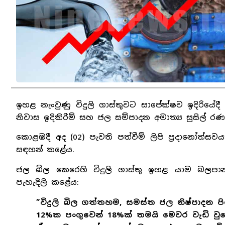
ඉහළ නැංවුණු විදුලි ගාස්තුවට සාපේක්ෂව ඉදිරියේද
නිවාස ඉදිකිරීම් සහ ජල සම්පාදන අමාත්‍ය සුසිල් 
කොළඹදී අද (02) පැවති පත්වීම් ලිපි ප්‍රදානෝත්ස
සඳහන් කළේය.
ජල බිල කෙරෙහි විදුලි ගාස්තු ඉහළ යාම බලප
පැහැදිලි කළේය:
”විදුලි බිල ගත්තහම, සමස්ත ජල නිෂ්පාදන ප
12%ක පංගුවෙන් 18%ක් තමයි මෙවර වැඩි වු