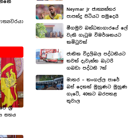
න්නේ
Neymar Jr ජාත්‍යන්තර
පාපන්දු පිටියට සමුදෙයි
ත්‍යවරයා
මීගමුව බන්ධනාගාරයේ ලේ
වැකි ගැටුම විමර්ශනයට
කමිටුවක්
ජාතික විදුලිබල පද්ධතියට
තවත් දැවැන්ත බැටරි
ගබඩා පද්ධති 7ක්
මාතර – තංගල්ල පාරේ
බස් දෙකක් මුහුණට මුහුණ
ගැටේ, 40කට බරපතළ
තුවාල
 ශ්‍රී
්ණ සහය