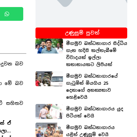
උණුසුම් පුවත්
මීගමුව බන්ධනාගාර සිද්ධිය
ගැන හදිසි කල්තැබීමේ
විවාදයක් ඉල්ලා
සිදුවන බව
කතානායකට ලිපියක්
මීගමුව බන්ධනාගාරයේ
ගැටුමින් මියගිය 25
රයා මේ බව
දෙනාගේ අනන්‍යතාව
හෙළිවෙයි
ව් සහිතව
මීගමුව බන්ධනාගාරය යුද
පිටියක් වෙයි
නේ ඒ
මීගමුව බන්ධනාගාරය
යලා…
යළිත් උණුසුම් වෙයි