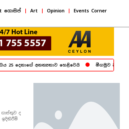
t ගොසිප්
Art
Opinion
Events Corner
ය 25 දෙනාගේ අනන්‍යතාව හෙළිවෙයි
මීගමුව බන්ධනාගාර
 ගාස්තුව ද
ඉදිකිරීම්