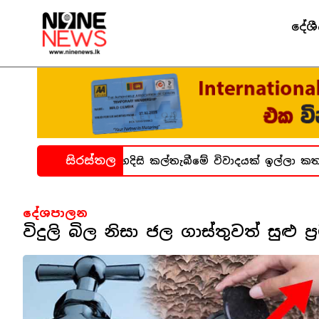
දේශ
සිරස්තල
ාගාර සිද්ධිය ගැන හදිසි කල්තැබීමේ විවාදයක් ඉල්ලා කතාන
දේශපාලන
විදුලි බිල නිසා ජල ගාස්තුවත් සුළු 