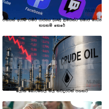
එක්සත් අරාබි එමීර් රාජ්‍යය (UAE) ළමයින්ට සමාජ මාධ්‍ය
තහනම් කෙරේ
ලෝක බොරතෙල් මිල තවදුරටත් පහතට