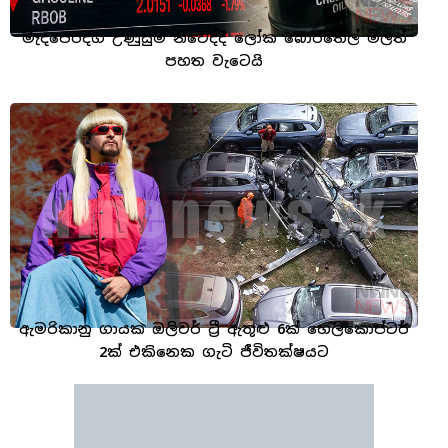
මැදපෙරදිග උණුසුම නිවෙද්දී ලෝක බොරතෙල් මිලත්
පහත වැටෙයි
ඇමරිකානු ගායක ඔලිවර් ට්‍රී ඇතුළු 6ක් හෙලිකොප්ටර්
2ක් එකිනෙක ගැටි ජීවිතක්ෂයට