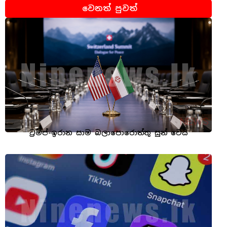
වෙනත් පුවත්
ට්‍රම්ප්-ඉරාන සාම බලාපොරොත්තු සුන් වෙයි