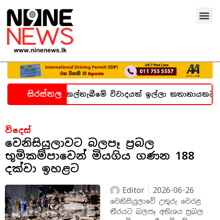
සිරස්තල
ගැන හදිසි කල්තැබීමේ විවාදයක් ඉල්ලා කතානායකට ලිපියක්
විදෙස්
වෙනිසියුලාවට බලපෑ ප්‍රබල
භූමිකම්පාවෙන් මියගිය ගණන 188
දක්වා ඉහළට
Editor
2026-06-26
වෙනිසියුලාවේ උතුරු වෙරළ
තීරයට බලපෑ අතිශය ප්‍රබල