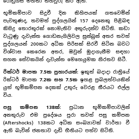
රොඩ්‍රිගස් මහතා තහවුරු කර ඇත.
භූමිකම්පාව සිදුවී දින කිහිපයක් ගතවෙමින්
පැවතුණද, තවමත් පුද්ගලයින් 157 දෙනෙකු පිළිබඳ
කිසිදු තොරතුරක් නොමැතිව අතුරුදන්ව සිටිති. කඩා
වැටුණු දැවැන්ත ගොඩනැගිලිවල සුන්බුන් අතර තවත්
පුද්ගලයන් 200කට අධික පිරිසක් සිරවී සිටින බවට
විශ්වාස කෙරෙන අතර, ඔවුන් මුදාගැනීම සඳහා
සහන සේවකයින් දැවැන්ත මෙහෙයුමක නිරතව සිටී.
රික්ටර් මාපක 7.5ක ප්‍රහාරයක්:
ඉකුත් බදාදා රාත්‍රියේ
රික්ටර් මාපක
7.2ක සහ 7.5ක
ඉහළ ප්‍රබලත්වයකින්
යුත් භූමිකම්පන දෙකක් උතුරු වෙරළ තීරයට එල්ල
විය.
පසු කම්පන 138ක්:
ප්‍රධාන භූමිකම්පාවලින්
අනතුරුව එම ප්‍රදේශය පුරා තවත් පසු කම්පන
(Aftershocks) 138කට අධික සංඛ්‍යාවක් වාර්තා වී
ඇති බැවින් ජනතාව දැඩි භීතියට පත්ව සිටිති.