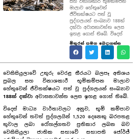
සහ විනාශකාරී භූමිකම්පන
මාලාව හේතුවෙන්
ජීවිතක්ෂයට පත් වූ
පුද්ගලයන් සංඛ්‍යාව 188ක්
දක්වා අවාසනාවන්ත ලෙස
ඉහළ ගොස් තිබේ. විදෙස්
මිතුරන් සමග බෙදාගන්න
වෙනිසියුලාවේ උතුරු වෙරළ තීරයට බලපෑ අතිශය
ප්‍රබල සහ විනාශකාරී භූමිකම්පන මාලාව
හේතුවෙන් ජීවිතක්ෂයට පත් වූ පුද්ගලයන් සංඛ්‍යාව
188ක් දක්වා
අවාසනාවන්ත ලෙස ඉහළ ගොස් තිබේ.
විදෙස් මාධ්‍ය වාර්තාවලට අනුව, භූමි කම්පාව
හේතුවෙන් තවත් පුද්ගලයින් 1,520 දෙනෙකු බරපතළ
තුවාල ලබා රෝහල්ගතව ප්‍රතිකාර ලබන බව
වෙනිසියුලා ජාතික සභාවේ සභාපති ජෝර්ජ්