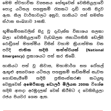
මෙම ස්වභාවික ව්‍යසනය හේතුවෙන් වෙනිසියුලාවේ
පොදු යටිතල පහසුකම් රැසකට දැඩි හානි සිදුව
ඇත. නිල වාර්තාවලට අනුව, හානියට පත් සමස්ත
ස්ථාන සංඛ්‍යාව 346කි.
භූමිකම්පනවලින් සිදු වූ දැවැන්ත විනාශය සලකා
බලා වෙනිසියුලාවේ වැඩබලන ජනාධිපතිනි ඩෙල්සි
රොඩ්‍රිගස් මහත්මිය විසින් වහාම ක්‍රියාත්මක වන
පරිදි
ජාතික හදිසි තත්ත්වයක් (National
Emergency)
ප්‍රකාශයට පත් කර තිබේ.
හානියට පත් වූ නිවාස, මහාමාර්ග සහ රෝහල්
ඇතුළු අත්‍යවශ්‍ය යටිතල පහසුකම් කඩිනමින් නැවත
ගොඩනැගීමේ හදිසි ප්‍රතිසංස්කරණ කටයුතු
වෙනුවෙන්
අමෙරිකානු ඩොලර් මිලියන 200ක
විශේෂ
හදිසි ආපදා අරමුදලක් වෙන් කිරීමට ද වෙනිසියුලා
රජය පියවර ගෙන ඇත.