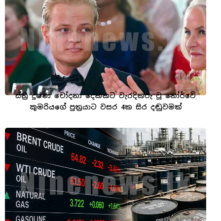
ස්ත්‍රී දූෂණ චෝදනා දෙකකට වැරදිකරු වූ නෝර්වේ
කුමරියගේ පුත්‍රයාට වසර 4ක සිර දඬුවමක්