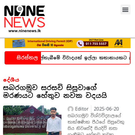
සිරස්තල
න හදිසි කල්තැබීමේ විවාදයක් ඉල්ලා කතානායකට ලිපියක්
දේශීය
සබරගමුව සරසවි සිසුවාගේ
මරණයට හේතුව නවක වදයයි
Editor
2025-06-20
සබරගමුව විශ්වවිද්‍යාලයේ
තාක්ෂණික පීඨයේ සිසුවෙකු
සිය නිවසේදී සියදිවි නසා
ගැනීමට හේතුව නවක