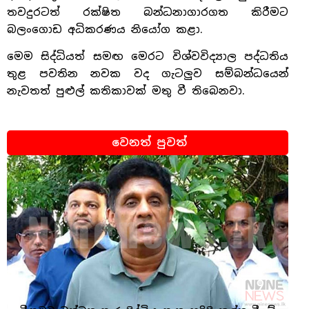
තවදුරටත් රක්ෂිත බන්ධනාගාරගත කිරීමට
බලංගොඩ අධිකරණය නියෝග කළා.
මෙම සිද්ධියත් සමඟ මෙරට විශ්වවිද්‍යාල පද්ධතිය
තුළ පවතින නවක වද ගැටලුව සම්බන්ධයෙන්
නැවතත් පුළුල් කතිකාවක් මතු වී තිබෙනවා.
වෙනත් පුවත්