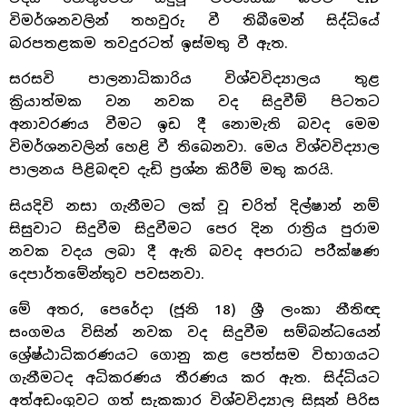
විමර්ශනවලින් තහවුරු වී තිබීමෙන් සිද්ධියේ
බරපතළකම තවදුරටත් ඉස්මතු වී ඇත.
සරසවි පාලනාධිකාරිය විශ්වවිද්‍යාලය තුළ
ක්‍රියාත්මක වන නවක වද සිදුවීම් පිටතට
අනාවරණය වීමට ඉඩ දී නොමැති බවද මෙම
විමර්ශනවලින් හෙළි වී තිබෙනවා. මෙය විශ්වවිද්‍යාල
පාලනය පිළිබඳව දැඩි ප්‍රශ්න කිරීම් මතු කරයි.
සියදිවි නසා ගැනීමට ලක් වූ චරිත් දිල්ෂාන් නම්
සිසුවාට සිදුවීම සිදුවීමට පෙර දින රාත්‍රිය පුරාම
නවක වදය ලබා දී ඇති බවද අපරාධ පරීක්ෂණ
දෙපාර්තමේන්තුව පවසනවා.
මේ අතර, පෙරේදා (ජූනි 18) ශ්‍රී ලංකා නීතිඥ
සංගමය විසින් නවක වද සිදුවීම සම්බන්ධයෙන්
ශ්‍රේෂ්ඨාධිකරණයට ගොනු කළ පෙත්සම විභාගයට
ගැනීමටද අධිකරණය තීරණය කර ඇත. සිද්ධියට
අත්අඩංගුවට ගත් සැකකාර විශ්වවිද්‍යාල සිසුන් පිරිස