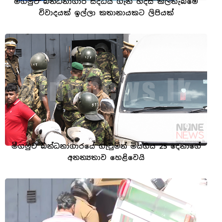
මීගමුව බන්ධනාගාර සිද්ධිය ගැන හදිසි කල්තැබීමේ
විවාදයක් ඉල්ලා කතානායකට ලිපියක්
මීගමුව බන්ධනාගාරයේ ගැටුමින් මියගිය 25 දෙනාගේ
අනන්‍යතාව හෙළිවෙයි