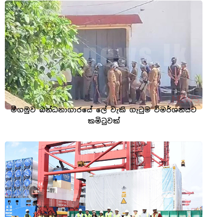
මීගමුව බන්ධනාගාරයේ ලේ වැකි ගැටුම විමර්ශනයට
කමිටුවක්