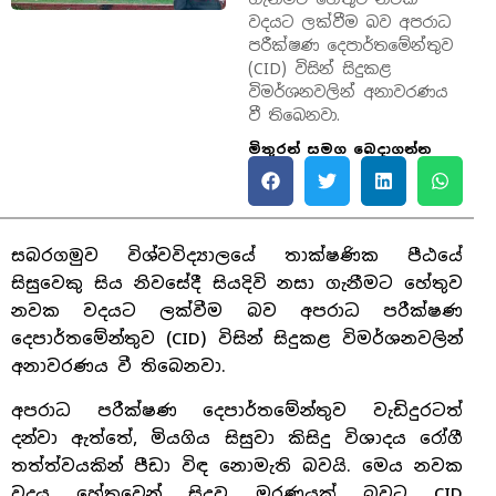
වදයට ලක්වීම බව අපරාධ
පරීක්ෂණ දෙපාර්තමේන්තුව
(CID) විසින් සිදුකළ
විමර්ශනවලින් අනාවරණය
වී තිබෙනවා.
මිතුරන් සමග බෙදාගන්න
සබරගමුව විශ්වවිද්‍යාලයේ තාක්ෂණික පීඨයේ
සිසුවෙකු සිය නිවසේදී සියදිවි නසා ගැනීමට හේතුව
නවක වදයට ලක්වීම බව අපරාධ පරීක්ෂණ
දෙපාර්තමේන්තුව (CID) විසින් සිදුකළ විමර්ශනවලින්
අනාවරණය වී තිබෙනවා.
අපරාධ පරීක්ෂණ දෙපාර්තමේන්තුව වැඩිදුරටත්
දන්වා ඇත්තේ, මියගිය සිසුවා කිසිදු විශාදය රෝගී
තත්ත්වයකින් පීඩා විඳ නොමැති බවයි. මෙය නවක
වදය හේතුවෙන් සිදුවූ මරණයක් බවට CID