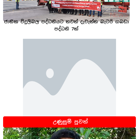
ජාතික විදුලිබල පද්ධතියට තවත් දැවැන්ත බැටරි ගබඩා
පද්ධති 7ක්
උණුසුම් පුවත්