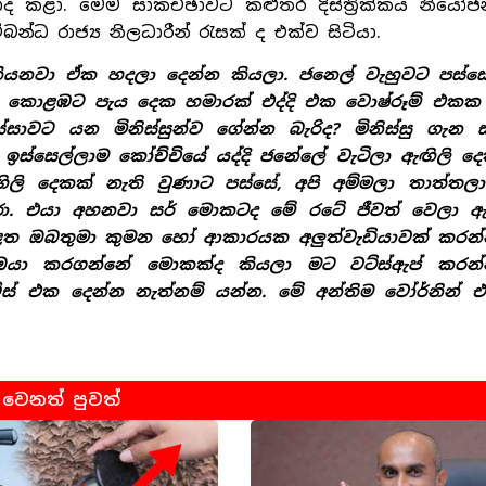
ාද කළා. මෙම සාකච්ඡාවට කළුතර දිස්ත්‍රික්කය නිය
ම්බන්ධ රාජ්‍ය නිලධාරීන් රැසක් ද එක්ව සිටියා.
යනවා ඒක හදලා දෙන්න කියලා. ජනෙල් වැහුවට පස්සේ
ා කොළඹට පැය දෙක හමාරක් එද්දි එක වොෂ්රූම් එකක 
 රස්සාවට යන මිනිස්සුන්ව ගේන්න බැරිද? මිනිස්සු ග
් ඉස්සෙල්ලාම කෝච්චියේ යද්දි ජනේලේ වැටිලා ඇඟිලි දෙ
ි දෙකක් නැති වුණාට පස්සේ, අපි අම්මලා තාත්තල
ා. එයා අහනවා සර් මොකටද මේ රටේ ජීවත් වෙලා ඇ
ළත ඔබතුමා කුමන හෝ ආකාරයක අලුත්වැඩියාවක් කරන
න ඔයා කරගන්නේ මොකක්ද කියලා මට වට්ස්ඇප් කරන්න.
ිස් එක දෙන්න නැත්නම් යන්න. මේ අන්තිම වෝර්නින් එ
වෙනත් පුවත්