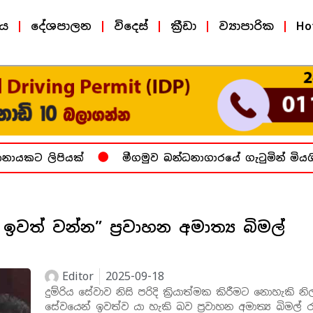
ීය
දේශපාලන
විදෙස්
ක්‍රීඩා
ව්‍යාපාරික
Ho
ායකට ලිපියක්
මීගමුව බන්ධනාගාරයේ ගැටුමින් මියගිය
ඉවත් වන්න” ප්‍රවාහන අමාත්‍ය බිමල්
Editor
2025-09-18
දුම්රිය සේවාව නිසි පරිදි ක්‍රියාත්මක කිරීමට නොහැකි නි
සේවයෙන් ඉවත්ව යා හැකි බව ප්‍රවාහන අමාත්‍ය බිමල්