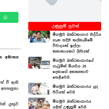
උණුසුම් පුවත්
මීගමුව බන්ධනාගාර සිද්ධිය
ගැන හදිසි කල්තැබීමේ
විවාදයක් ඉල්ලා
කතානායකට ලිපියක්
න අමාත්‍ය
මීගමුව බන්ධනාගාරයේ
ගැටුමින් මියගිය 25
දෙනාගේ අනන්‍යතාව
හෙළිවෙයි
ත් වී ඇති
මීගමුව බන්ධනාගාරය යුද
 අපහසුතා
පිටියක් වෙයි
මීගමුව බන්ධනාගාරය
න් යුතුව
යළිත් උණුසුම් වෙයි