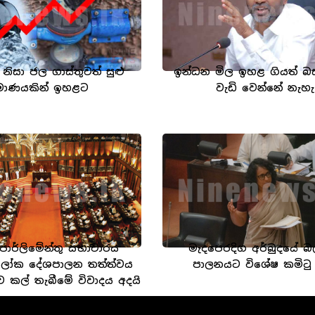
ල නිසා ජල ගාස්තුවත් සුළු
ඉන්ධන මිල ඉහළ ගියත් බස්
‍රමාණයකින් ඉහළට
වැඩි වෙන්නේ නැහැ
 පාර්ලිමේන්තු සභාවාරය
මැදපෙරදිග අර්බුදයේ 
ලෝක දේශපාලන තත්ත්වය
පාලනයට විශේෂ කමිටු 
ව කල් තැබීමේ විවාදය අදයි