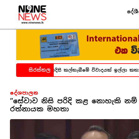
දේශ
සිරස්තල
ාගාර සිද්ධිය ගැන හදිසි කල්තැබීමේ විවාදයක් ඉල්ලා කතාන
දේශපාලන
“සේවාව නිසි පරිදි කළ නොහැකි නම් 
රත්නායක මහතා