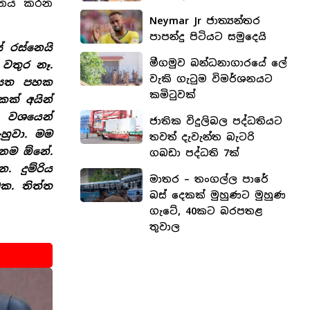
ෝජනය කරන
Neymar Jr ජාත්‍යන්තර
පාපන්දු පිටියට සමුදෙයි
 රස්නෙයි
මීගමුව බන්ධනාගාරයේ ලේ
වතුර නෑ.
වැකි ගැටුම විමර්ශනයට
ැන සත පහක
කමිටුවක්
කක් අයින්
ා වශයෙන්
ජාතික විදුලිබල පද්ධතියට
හුවා. මම
තවත් දැවැන්ත බැටරි
්නම ඕනේ.
ගබඩා පද්ධති 7ක්
 දුම්රිය
මාතර – තංගල්ල පාරේ
ක. තිත්ත
බස් දෙකක් මුහුණට මුහුණ
ගැටේ, 40කට බරපතළ
තුවාල