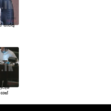
 ගාස්තු
බලපෑම
03ක්