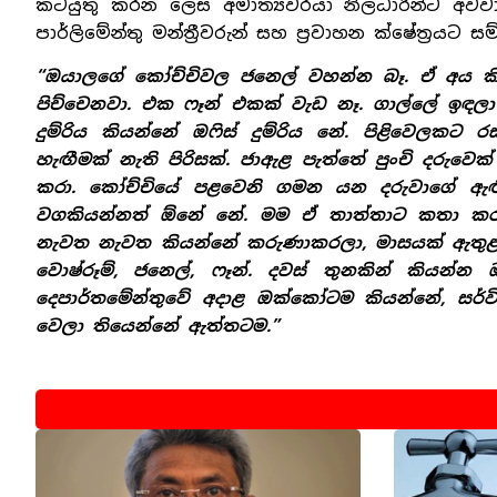
කටයුතු කරන ලෙස අමාත්‍යවරයා නිලධාරීන්ට අවව
පාර්ලිමේන්තු මන්ත්‍රීවරුන් සහ ප්‍රවාහන ක්ෂේත්‍රයට ස
“ඔයාලගේ කෝච්චිවල ජනෙල් වහන්න බෑ. ඒ අය කි
පිච්චෙනවා. එක ෆෑන් එකක් වැඩ නෑ. ගාල්ලේ ඉඳල
දුම්රිය කියන්නේ ඔෆිස් දුම්රිය නේ. පිළිවෙලකට
හැඟීමක් නැති පිරිසක්. ජාඇළ පැත්තේ පුංචි දරුවෙක
කරා. කෝච්චියේ පළවෙනි ගමන යන දරුවාගේ ඇඟිල
වගකියන්නත් ඕනේ නේ. මම ඒ තාත්තාට කතා කර
නැවත නැවත කියන්නේ කරුණාකරලා, මාසයක් ඇතු
වොෂ්රූම්, ජනෙල්, ෆෑන්. දවස් තුනකින් කියන්
දෙපාර්තමේන්තුවේ අදාළ ඔක්කෝටම කියන්නේ, සර්ව
වෙලා තියෙන්නේ ඇත්තටම.”