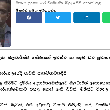
මහතා ප්‍රකාශ කර තිබෙනවා. ඔහු මෙම අදහස් පළ
මිතුරන් සමග බෙදාගන්න
ොහැකි නිලධාරීන්ට සේවයෙන් ඉවත්ව යා හැකි බව ප්‍රවාහ
ාර්යාලයේදී පැවති සාකච්ඡාවකදීයි.
ත්තු කිරීමට දුම්රිය දෙපාර්තමේන්තුවේ නිලධාරීන් අපොහොස
කාර්යක්ෂමතාව පහළ ගොස් ඇති බවත්, මගීන්ට විශාල
ක් බැවින්, එහි අඩුපාඩු වහාම නිවැරදි කර, වගකීමෙ