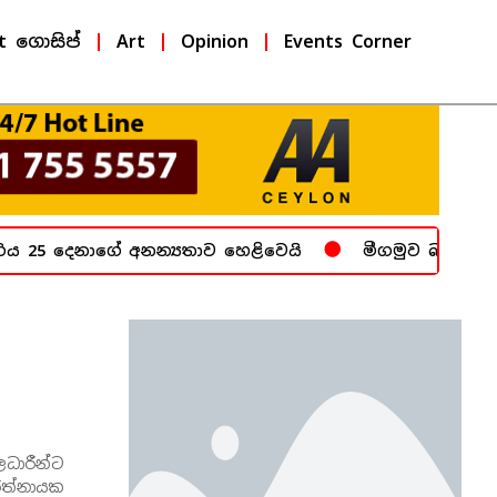
t ගොසිප්
Art
Opinion
Events Corner
 25 දෙනාගේ අනන්‍යතාව හෙළිවෙයි
මීගමුව බන්ධනාගාරය
ලධාරීන්ට
 රත්නායක