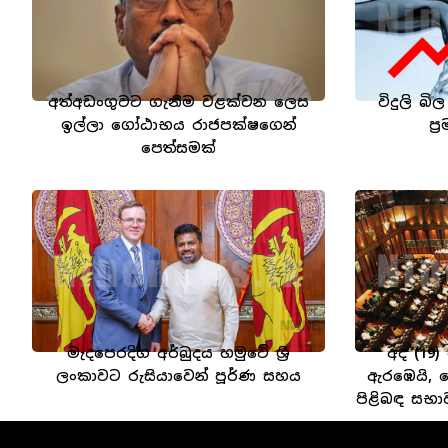
අත්අඩංගුවට ගැනීම වළක්වන ලෙස
විදුලි බි
ඉල්ලා ගෝඨාභය රාජපක්ෂගෙන්
ප්
පෙත්සමක්
මැදපෙරදිග අර්බුදය හමුවේ ශ්‍රී
අද (19)
ලංකාවට රුසියාවෙන් පූර්ණ සහය
ඇරඹෙයි, 
පිළිබඳ සභා