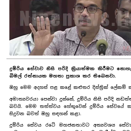
දුම්රිය සේවාව නිසි පරිදි ක්‍රියාත්මක කිරීමට න
බිමල් රත්නායක මහතා ප්‍රකාශ කර තිබෙනවා.
ඔහු මෙම අදහස් පළ කළේ කළුතර දිස්ත්‍රික් ලේකම් ක
අමාත්‍යවරයා පෙන්වා දුන්නේ, දුම්රිය නිසි පරිදි නඩ
බවයි. මෙම තත්ත්වය හේතුවෙන් දුම්රිය සේවයේ 
සිදුවන බවත් ඔහු සඳහන් කළා.
දුම්රිය සේවය රටේ මහජනතාවට අත්‍යවශ්‍ය සේවාව