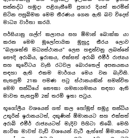
සන්නද්ධ හමුදා පළිගැනීමේ ප්‍රහාර දියත් කරමින්
සිටින පසුබිමක මෙම තීරණය ගෙන ඇති බව විදෙස්
මාධ්‍ය වාර්තා කරයි.
පර්සියානු ගල්ෆ් කලාපය සහ ඕමාන් බොක්ක යා
කරන මෙම මූලෝපායික මුහුදු තීරය ලොව
“බලශක්ති මධ්‍යස්ථානය” ලෙස හඳුන්වනු ලබන්නේ
සෞදි අරාබිය, ඉරාකය, එක්සත් අරාබි එමීර් රාජ්‍යය
සහ කුවේටය වැනි රටවල බොරතෙල් අපනයනය
සඳහා ඇති එකම මාර්ගය මෙය වන බැවිනි.
සැතපුම් 21ක පමණ පටු ස්ථානයකින් සමන්විත
මෙම සන්ධියේ නෞකා ගමනාගමනය සඳහා ඇති
මාවත සැතපුම් 2ක් තරම් ඉතා පටුය.
භූගෝලීය වශයෙන් ගත් කල හෝමූස් සමුද්‍ර සන්ධිය
උතුරින් ඉරානයටත්, දකුණින් ඕමානයට සහ එක්සත්
අරාබි එමීර් රාජ්‍යයටත් මැදිව පිහිටා තිබේ. මෙහි
නාවික මාවත් වැඩි වශයෙන් වැටී ඇත්තේ ඕමානයට