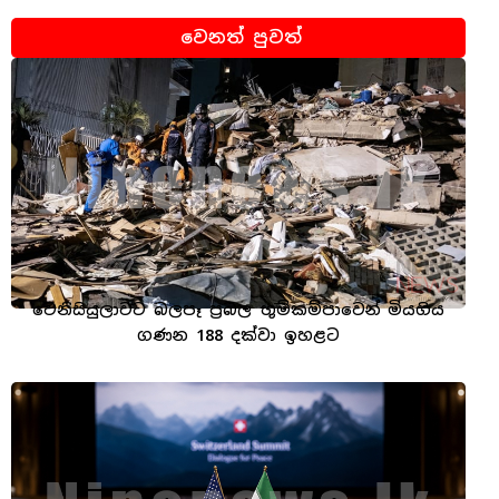
වෙනත් පුවත්
වෙනිසියුලාවට බලපෑ ප්‍රබල භූමිකම්පාවෙන් මියගිය
ගණන 188 දක්වා ඉහළට