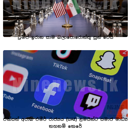
ට්‍රම්ප්-ඉරාන සාම බලාපොරොත්තු සුන් වෙයි
එක්සත් අරාබි එමීර් රාජ්‍යය (UAE) ළමයින්ට සමාජ මාධ්‍ය
තහනම් කෙරේ