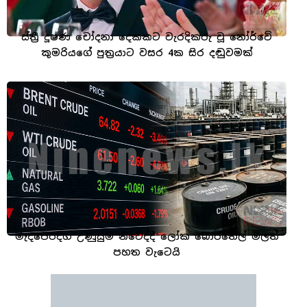
ස්ත්‍රී දූෂණ චෝදනා දෙකකට වැරදිකරු වූ නෝර්වේ
කුමරියගේ පුත්‍රයාට වසර 4ක සිර දඬුවමක්
මැදපෙරදිග උණුසුම නිවෙද්දී ලෝක බොරතෙල් මිලත්
පහත වැටෙයි