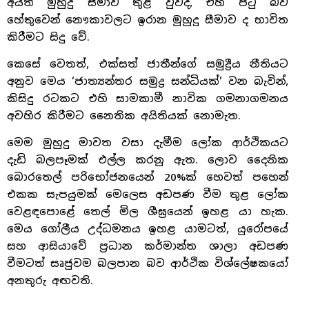
අයත් මුහුදු සීමාව තුළ වුවද, එහි පටු බව
හේතුවෙන් නෞකාවලට ඉරාන මුහුදු සීමාව ද භාවිත
කිරීමට සිදු වේ.
කෙසේ වෙතත්, එක්සත් ජාතීන්ගේ සමුද්‍රීය නීතියට
අනුව මෙය ‘ජාත්‍යන්තර සමුද්‍ර සන්ධියක්’ වන බැවින්,
කිසිදු රටකට එහි සාමකාමී නාවික ගමනාගමනය
අවහිර කිරීමට නෛතික අයිතියක් නොමැත.
මෙම මුහුදු මාවත වසා දැමීම ලෝක ආර්ථිකයට
දැඩි බලපෑමක් එල්ල කරනු ඇත. ලොව දෛනික
බොරතෙල් පරිභෝජනයෙන් 20%ක් හෙවත් පහෙන්
එකක සැපයුමක් මෙලෙස අඩපණ වීම තුළ ලෝක
වෙළඳපොළේ තෙල් මිල ශීඝ්‍රයෙන් ඉහළ යා හැක.
මෙය ගෝලීය උද්ධමනය ඉහළ යාමටත්, යුරෝපයේ
සහ ආසියාවේ ප්‍රධාන කර්මාන්ත ශාලා අඩපණ
වීමටත් සෘජුවම බලපාන බව ආර්ථික විශ්ලේෂකයෝ
අනතුරු අඟවති.