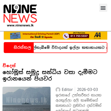
සිරස්තල
න හදිසි කල්තැබීමේ විවාදයක් ඉල්ලා කතානායකට ලිපියක්
විදෙස්
හෝමූස් සමුද්‍ර සන්ධිය වසා දැමීමට
ඉරානයෙන් පියවර
Editor
2026-03-03
ඉරානයේ උත්තරීතර නායක
අයතුල්ලා අලි කමේනිගේ
ඝාතනයට ප්‍රතිචාර දක්වමින්
ලෝකයේ ප්‍රධානතම