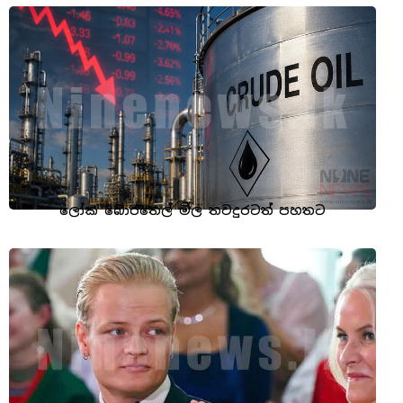
ලෝක බොරතෙල් මිල තවදුරටත් පහතට