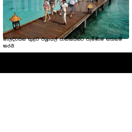
මාලදිවයින තුළට ඊශ්‍රායල් ජාතිකයින්ට පැමිණීම තහනම්
කරයි