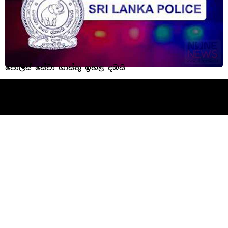
පොලිස් සේවා ගාස්තු ඉහළ දමයි