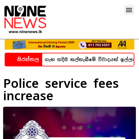
සිරස්තල
බන්ධනාගාර සිද්ධිය ගැන හදිසි කල්තැබීමේ විවාදයක් ඉල්ලා 
Police service fees
increase