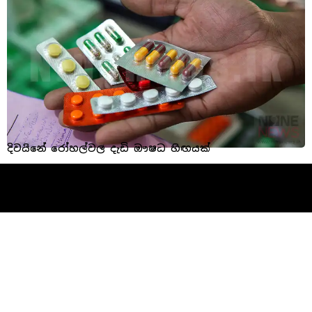
දිවයිනේ රෝහල්වල දැඩි ඖෂධ හිඟයක්