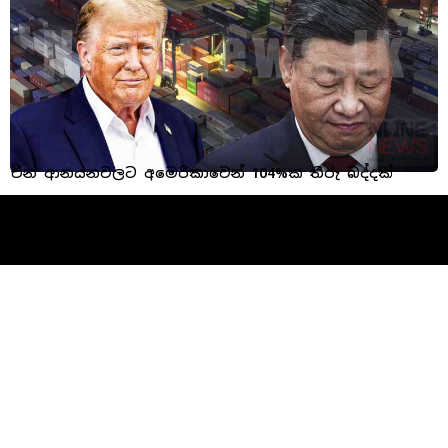
චීන ආනයනවලට අමෙරිකාවෙන් 104%ක තීරු බද්දක්