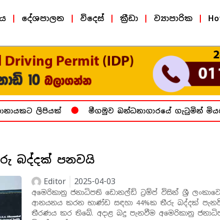
ීය
දේශපාලන
විදෙස්
ක්‍රීඩා
ව්‍යාපාරික
Ho
ායකට ලිපියක්
මීගමුව බන්ධනාගාරයේ ගැටුමින් මියගි
ීරු බද්දක් පනවයි
Editor
2025-04-03
අමෙරිකානු ජනාධිපති ඩොනල්ඩ් ට්‍රම්ප් විසින් ශ්‍රී ලංකාව
ආනයනය කරන භාණ්ඩ සඳහා 44%ක තීරු බද්දක් පැනව
තීරණය කර තිබේ. අදාළ බදු පැනවීම අමෙරිකානු ජනාධි