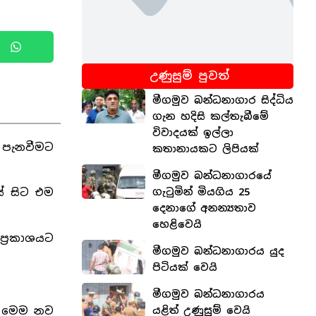
උණුසුම් පුවත්
මීගමුව බන්ධනාගාර සිද්ධිය
ගැන හදිසි කල්තැබීමේ
විවාදයක් ඉල්ලා
් පැනවීමට
කතානායකට ලිපියක්
මීගමුව බන්ධනාගාරයේ
ගැටුමින් මියගිය 25
යේ සිට එම
දෙනාගේ අනන්‍යතාව
හෙළිවෙයි
ප්‍රකාශයට
මීගමුව බන්ධනාගාරය යුද
පිටියක් වෙයි
මීගමුව බන්ධනාගාරය
යළිත් උණුසුම් වෙයි
් මෙම නව