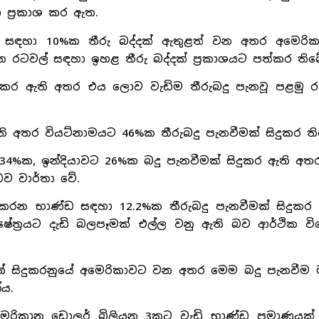
 ප්‍රකාශ කර ඇත.
න සඳහා 10%ක තීරු බද්දක් ඇතුළත් වන අතර අමෙරික
ටවල් සඳහා ඉහළ තීරු බද්දක් ප්‍රකාශයට පත්කර තිබ
සිදුකර ඇති අතර එය ලොව වැඩිම තීරුබදු පැනවූ පළමු 
ි අතර වියට්නාමයට 46%ක තීරුබදු පැනවීමක් සිදුකර ති
4%ක, ඉන්දියාවට 26%ක බදු පැනවීමක් සිදුකර ඇති අතර
ව වාර්තා වේ.
 කරන භාණ්ඩ සඳහා 12.2%ක තීරුබදු පැනවීමක් සිදුකර 
්‍රයට දැඩි බලපෑමක් එල්ල වනු ඇති බව ආර්ථික වි
යන් සිදුකරනුයේ අමෙරිකාවට වන අතර මෙම බදු පැනවීම 
්ය.
 අමෙරිකානු ඩොලර් බිලියන 3කට වැඩි භාණ්ඩ ප්‍රමාණය