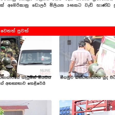
අමෙරිකානු ඩොලර් මිලියන 346කට වැඩි භාණ්ඩ ප්
වෙනත් පුවත්
ධනාගාරයේ ගැටුමින් මියගිය
මීගමුව බන්ධනාගාරය යුද පිට
ගේ අනන්‍යතාව හෙළිවෙයි