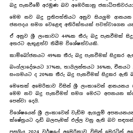
බදු පැනවීමේ අරමුණ බව අමෙරිකානු ජනාධිපතිවරයා
මෙම නව බදු ප්‍රතිපත්තියට අනුව සියලුම ආනය
ජනපදය සමග වෙළෙඳ අතිරික්තයක් පවත්වාගෙන යන ර
ඒ අනුව ශ්‍රී ලංකාවට 44%ක තීරු බදු පැනවීමක් 
අතරට ඇතුළත්ව තිබීම විශේෂත්වයකි.
කාම්බෝජනයට 49%ක තීරු බදු පැනවීමක් සිදුකර ඇත
බංග්ලාදේශයට 37%ක, තායිලන්තයට 36%ක, චීනයට 3
සංගමයට ද 20%ක තීරු බදු පැනවීමක් සිදුකර ඇති බ
මෙතෙක් අමෙරිකාව විසින් ශ්‍රී ලංකාවෙන් ආනයනය
මෙම නව බදු පැනවීමත් සමග මෙරට අපනයන ක්ෂේත
පෙන්වා දෙයි.
විශේෂයෙන් ශ්‍රී ලංකාවෙන් වැඩිම ඇගලුම් අපනයන
ක්ෂේත්‍රයට දැඩි බලපෑමක් එල්ල වනු ඇති බව සඳහන
පසුගිය 2024 වර්ෂයේ අමෙරිකාව විසින් මෙරටින්