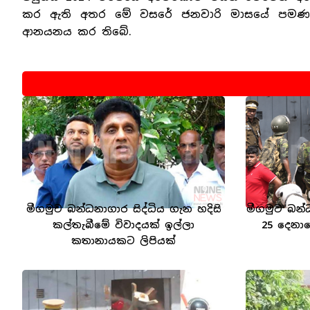
කර ඇති අතර මේ වසරේ ජනවාරි මාසයේ පමණක් 
ආනයනය කර තිබේ.
මීගමුව බන්ධනාගාර සිද්ධිය ගැන හදිසි
මීගමුව බන්
කල්තැබීමේ විවාදයක් ඉල්ලා
25 දෙනා
කතානායකට ලිපියක්