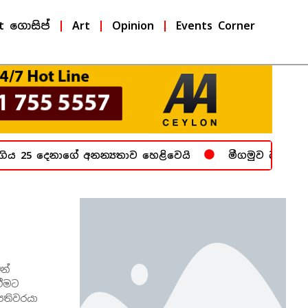
t ගොසිප්
Art
Opinion
Events Corner
ය 25 දෙනාගේ අනන්‍යතාව හෙළිවෙයි
මීගමුව බන්ධනාගාර
ෙන්
ීමට
පතිවරයා