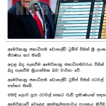
අමෙරිකානු ජනාධිපති ඩොනල්ඩ් ට්‍රම්ප් විසින් ශ්
තීරණය කර තිබේ.
අදාළ බදු පැනවීම අමෙරිකානු ජනාධිපතිවරයා විසින් 
බදු පැනවීම ක්‍රියාත්මක බව වාර්තා වේ.
අමෙරිකානු ජනාධිපති ඩොනල්ඩ් ට්‍රම්ප් විසින් රටව
පත්කර තිබේ.
එහිදි ලොව පුරා රටවල් 60කට වැඩි ප්‍රමාණයක් සඳහ
අමෙරිකාවේ වෙළෙඳ අසමතුලිතතාවය පාලනය කිරීම 