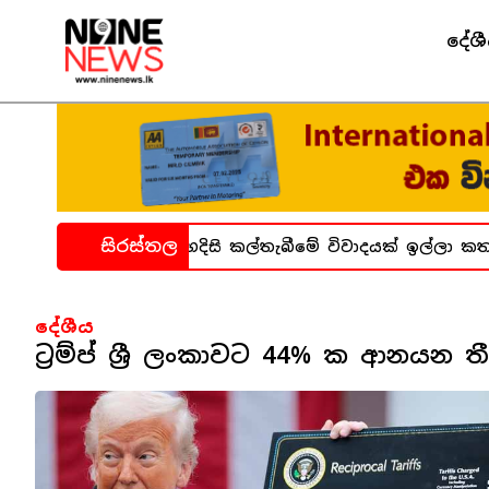
දේශ
සිරස්තල
ාගාර සිද්ධිය ගැන හදිසි කල්තැබීමේ විවාදයක් ඉල්ලා කතාන
දේශීය
ට්‍රම්ප් ශ්‍රී ලංකාවට 44% ක ආනයන ත