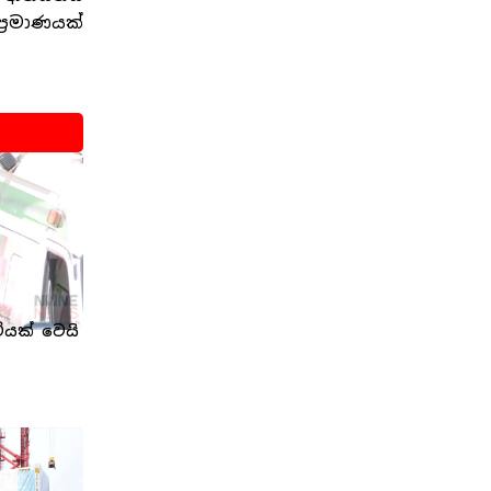
‍රමාණයක්
ියක් වෙයි