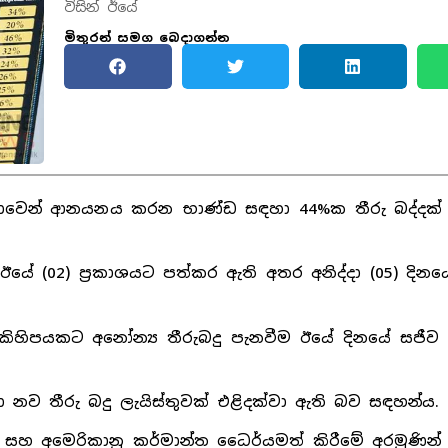
විසින් ඊයේ
මිතුරන් සමග බෙදාගන්න
‍රී ලංකාවෙන් ආනයනය කරන භාණ්ඩ සඳහා 44%ක තීරු බද්දක
ඊයේ (02) ප්‍රකාශයට පත්කර ඇති අතර අනිද්දා (05) දින
ල් කිහිපයකට අනෝන්‍ය තීරුබදු පැනවීම ඊයේ දිනයේ සජීව 
ා නව තීරු බදු ලැයිස්තුවක් එළිදක්වා ඇති බව සඳහන්ය.
සහ අමෙරිකානු කර්මාන්ත ධෛර්යමත් කිරීමේ අරමුණින