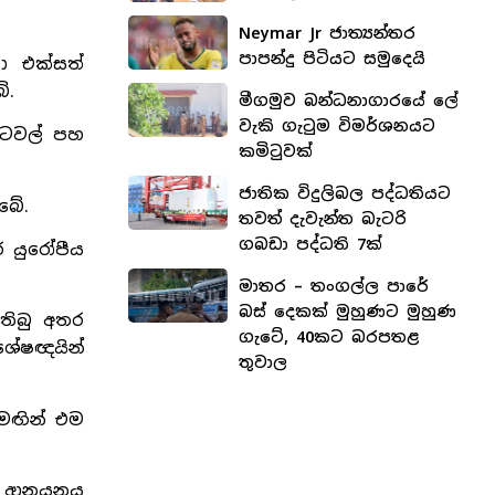
Neymar Jr ජාත්‍යන්තර
පාපන්දු පිටියට සමුදෙයි
ා එක්සත්
ේ.
මීගමුව බන්ධනාගාරයේ ලේ
වැකි ගැටුම විමර්ශනයට
රටවල් පහ
කමිටුවක්
ජාතික විදුලිබල පද්ධතියට
බේ.
තවත් දැවැන්ත බැටරි
ගබඩා පද්ධති 7ක්
 යුරෝපීය
මාතර – තංගල්ල පාරේ
බස් දෙකක් මුහුණට මුහුණ
තිබු අතර
ගැටේ, 40කට බරපතළ
ශේෂඥයින්
තුවාල
මඟින් එම
ක් ආනයනය