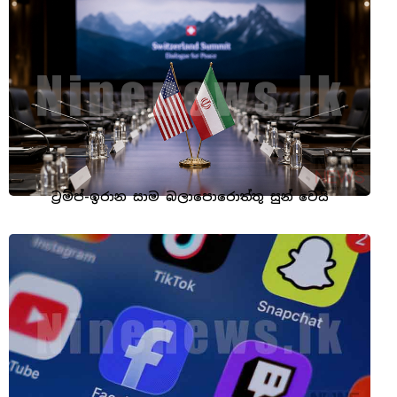
ට්‍රම්ප්-ඉරාන සාම බලාපොරොත්තු සුන් වෙයි