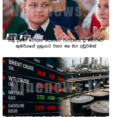
ස්ත්‍රී දූෂණ චෝදනා දෙකකට වැරදිකරු වූ නෝර්වේ
කුමරියගේ පුත්‍රයාට වසර 4ක සිර දඬුවමක්
මැදපෙරදිග උණුසුම නිවෙද්දී ලෝක බොරතෙල් මිලත්