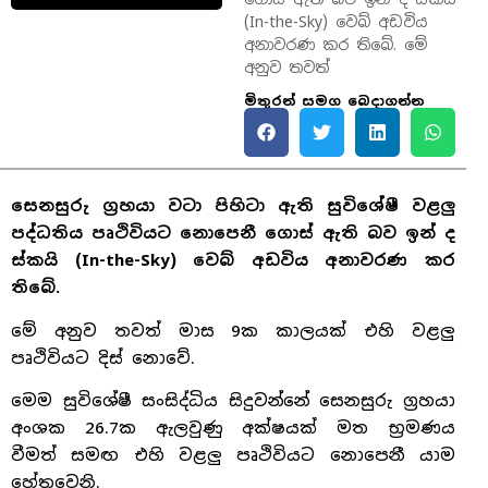
(In-the-Sky) වෙබ් අඩවිය
අනාවරණ කර තිබේ. මේ
අනුව තවත්
මිතුරන් සමග බෙදාගන්න
සෙනසුරු ග්‍රහයා වටා පිහිටා ඇති සුවිශේෂී වළලු
පද්ධතිය පෘථිවියට නොපෙනී ගොස් ඇති බව ඉන් ද
ස්කයි (In-the-Sky) වෙබ් අඩවිය අනාවරණ කර
තිබේ.
මේ අනුව තවත් මාස 9ක කාලයක් එහි වළලු
පෘථිවියට දිස් නොවේ.
මෙම සුවිශේෂී සංසිද්ධිය සිදුවන්නේ සෙනසුරු ග්‍රහයා
අංශක 26.7ක ඇලවුණු අක්ෂයක් මත භ්‍රමණය
වීමත් සමඟ එහි වළලු පෘථිවියට නොපෙනී යාම
හේතුවෙනි.