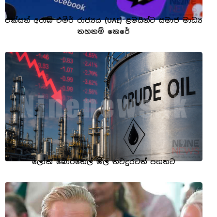
එක්සත් අරාබි එමීර් රාජ්‍යය (UAE) ළමයින්ට සමාජ මාධ්‍ය
තහනම් කෙරේ
ලෝක බොරතෙල් මිල තවදුරටත් පහතට