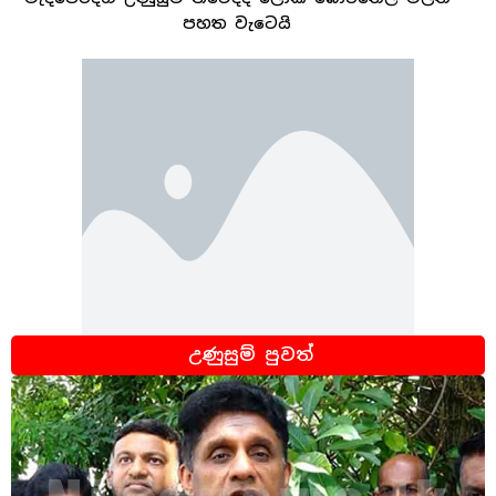
පහත වැටෙයි
උණුසුම් පුවත්