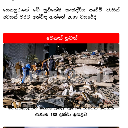
සෙනසුරුගේ මේ සුවිශේෂී සංසිද්ධිය පෘථිවි වාසීන්
අවසන් වරට අත්විඳ ඇත්තේ 2009 වසරේදී
වෙනත් පුවත්
වෙනිසියුලාවට බලපෑ ප්‍රබල භූමිකම්පාවෙන් මියගිය
ගණන 188 දක්වා ඉහළට