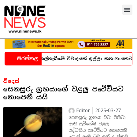
සිරස්තල
ගැන හදිසි කල්තැබීමේ විවාදයක් ඉල්ලා කතානායකට ලිපියක්
විදෙස්
සෙනසුරු ග්‍රහයාගේ වළලු පෘථිවියට
නොපෙනී යයි
Editor
2025-03-27
සෙනසුරු ග්‍රහයා වටා පිහිටා
ඇති සුවිශේෂී වළලු
පද්ධතිය පෘථිවියට නොපෙනී
ගොස් ඇති බව ඉන් ද ස්කයි