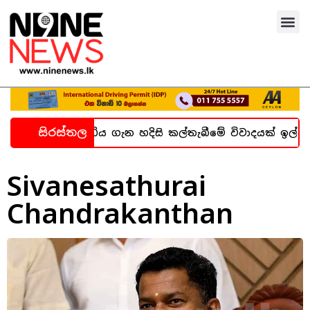
සිරස්තල
ව බන්ධනාගාර සිද්ධිය ගැන හදිසි කල්තැබීමේ විවාදයක් ඉල්ල
Sivanesathurai
Chandrakanthan