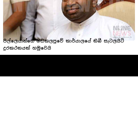
පිල්ලෙයාන්ගේ මඩකලපුවේ කාර්යාලයේ තිබී සැටලයිට්
දුරකථනයක් හමුවෙයි