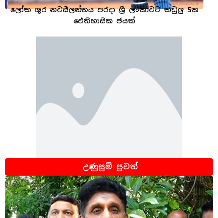
ලෝක ශූර නවසීලන්තය පරදා ශ්‍රී ලංකාවට කඩුලු 5ක
ඓතිහාසික ජයක්
උණුසුම් පුවත්