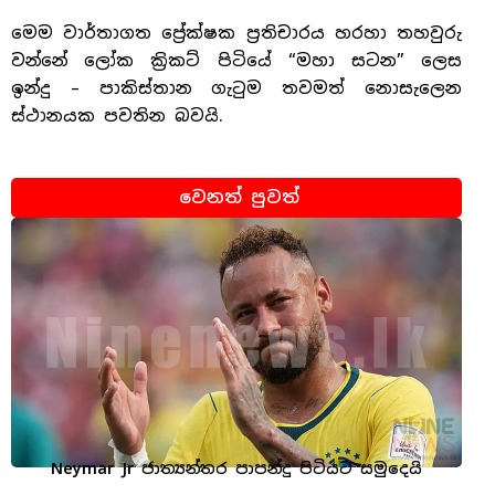
මෙම වාර්තාගත ප්‍රේක්ෂක ප්‍රතිචාරය හරහා තහවුරු
වන්නේ ලෝක ක්‍රිකට් පිටියේ “මහා සටන” ලෙස
ඉන්දු – පාකිස්තාන ගැටුම තවමත් නොසැලෙන
ස්ථානයක පවතින බවයි.
වෙනත් පුවත්
Neymar Jr ජාත්‍යන්තර පාපන්දු පිටියට සමුදෙයි