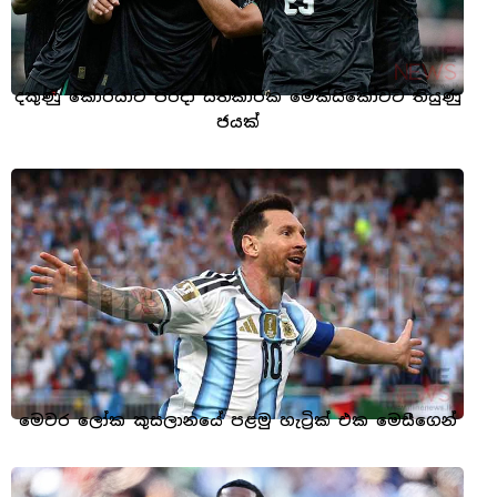
දකුණු කොරියාව පරදා සත්කාරක මෙක්සිකෝවට තියුණු
ජයක්
මෙවර ලෝක කුසලානයේ පළමු හැට්‍රික් එක මෙසීගෙන්