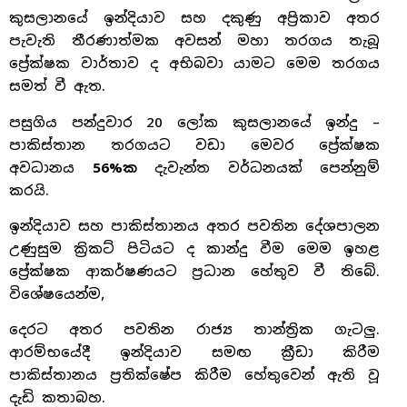
කුසලානයේ ඉන්දියාව සහ දකුණු අප්‍රිකාව අතර
පැවැති තීරණාත්මක අවසන් මහා තරගය තැබූ
ප්‍රේක්ෂක වාර්තාව ද අභිබවා යාමට මෙම තරගය
සමත් වී ඇත.
පසුගිය පන්දුවාර 20 ලෝක කුසලානයේ ඉන්දු –
පාකිස්තාන තරගයට වඩා මෙවර ප්‍රේක්ෂක
අවධානය
56%ක
දැවැන්ත වර්ධනයක් පෙන්නුම්
කරයි.
ඉන්දියාව සහ පාකිස්තානය අතර පවතින දේශපාලන
උණුසුම ක්‍රිකට් පිටියට ද කාන්දු වීම මෙම ඉහළ
ප්‍රේක්ෂක ආකර්ෂණයට ප්‍රධාන හේතුව වී තිබේ.
විශේෂයෙන්ම,
දෙරට අතර පවතින රාජ්‍ය තාන්ත්‍රික ගැටලු.
ආරම්භයේදී ඉන්දියාව සමඟ ක්‍රීඩා කිරීම
පාකිස්තානය ප්‍රතික්ෂේප කිරීම හේතුවෙන් ඇති වූ
දැඩි කතාබහ.