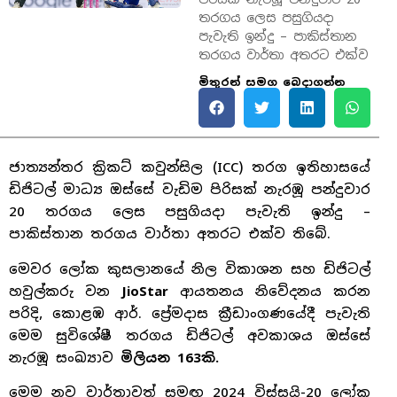
තරගය ලෙස පසුගියදා
පැවැති ඉන්දු – පාකිස්තාන
තරගය වාර්තා අතරට එක්ව
මිතුරන් සමග බෙදාගන්න
ජාත්‍යන්තර ක්‍රිකට් කවුන්සිල (ICC) තරග ඉතිහාසයේ
ඩිජිටල් මාධ්‍ය ඔස්සේ වැඩිම පිරිසක් නැරඹූ පන්දුවාර
20 තරගය ලෙස පසුගියදා පැවැති ඉන්දු –
පාකිස්තාන තරගය වාර්තා අතරට එක්ව තිබේ.
මෙවර ලෝක කුසලානයේ නිල විකාශන සහ ඩිජිටල්
හවුල්කරු වන
JioStar
ආයතනය නිවේදනය කරන
පරිදි, කොළඹ ආර්. ප්‍රේමදාස ක්‍රීඩාංගණයේදී පැවැති
මෙම සුවිශේෂී තරගය ඩිජිටල් අවකාශය ඔස්සේ
නැරඹූ සංඛ්‍යාව
මිලියන 163කි.
මෙම නව වාර්තාවත් සමඟ 2024 විස්සයි-20 ලෝක