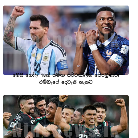
මෙසී ගෝල 18ක් සමඟ සර්වකාලීන පෙරමුණට!
එම්බැපේ දෙවැනි තැනට