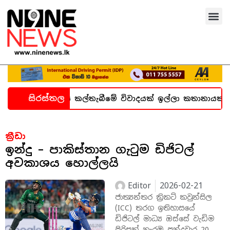
සිරස්තල
 ගැන හදිසි කල්තැබීමේ විවාදයක් ඉල්ලා කතානායකට ලිපියක්
ක්‍රීඩා
ඉන්දු – පාකිස්තාන ගැටුම ඩිජිටල්
අවකාශය හොල්ලයි
Editor
2026-02-21
ජාත්‍යන්තර ක්‍රිකට් කවුන්සිල
(ICC) තරග ඉතිහාසයේ
ඩිජිටල් මාධ්‍ය ඔස්සේ වැඩිම
පිරිසක් නැරඹූ පන්දුවාර 20