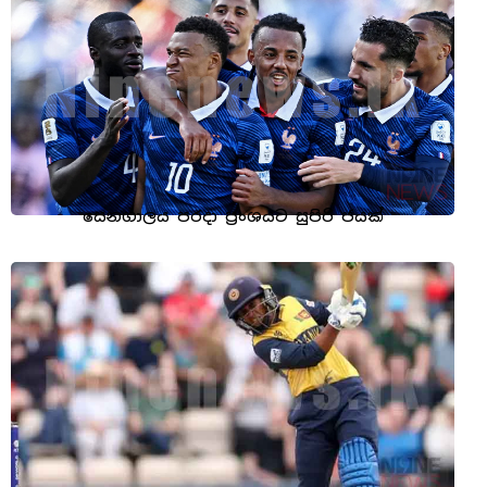
සෙනගාලය පරදා ප්‍රංශයට සුපිරි ජයක්