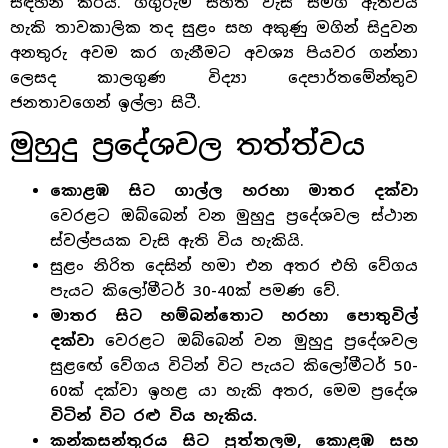
සඳහන් කරයි. ගිගුරුම් සහිත වැසි සමග ඇතිවිය
හැකි තාවකාලික තද සුළං සහ අකුණු මගින් සිදුවන
අනතුරු අවම කර ගැනීමට අවශ්‍ය පියවර ගන්නා
ලෙසද කාලගුණ විද්‍යා දෙපාර්තමේන්තුව
ජනතාවගෙන් ඉල්ලා සිටී.
මුහුදු ප්‍රදේශවල තත්ත්වය
කොළඹ සිට ගාල්ල හරහා මාතර දක්වා
වෙරළට ඔබ්බෙන් වන මුහුදු ප්‍රදේශවල ස්ථාන
ස්වල්පයක වැසි ඇති විය හැකියි.
සුළං නිරිත දෙසින් හමා එන අතර එහි වේගය
පැයට කිලෝමීටර් 30-40ක් පමණ වේ.
මාතර සිට හම්බන්තොට හරහා පොතුවිල්
දක්වා
වෙරළට ඔබ්බෙන් වන මුහුදු ප්‍රදේශවල
සුළඟේ වේගය විටින් විට පැයට කිලෝමීටර් 50-
60ක් දක්වා ඉහළ යා හැකි අතර, මෙම ප්‍රදේශ
විටින් විට රළු විය හැකිය.
කන්කසන්තුරය සිට පුත්තලම, කොළඹ සහ