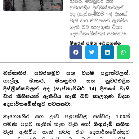
මාතර, මහනුවර සහ
නුවරඑළිය දිස්ත්‍රික්කවලත්
අද (සැප්තැම්බර් 14) දිනයේ
වැසි වාර කිහිපයක් ඇතිවිය
හැකි බව කාලගුණ විද්‍යා
දෙපාර්තමේන්තුව පවසනවා.
මිතුරන් සමග බෙදාගන්න
බස්නාහිර, සබරගමුව සහ වයඹ පළාත්වලත්,
ගාල්ල, මාතර, මහනුවර සහ නුවරඑළිය
දිස්ත්‍රික්කවලත් අද (සැප්තැම්බර් 14) දිනයේ වැසි
වාර කිහිපයක් ඇතිවිය හැකි බව කාලගුණ විද්‍යා
දෙපාර්තමේන්තුව පවසනවා.
නැගෙනහිර සහ ඌව පළාත්වල පස්වරු 1.00න්
පමණ පසුව තැනින් තැන වැසි හෝ
ගිගුරුම් සහිත
වැසි
ඇතිවිය හැකි බවද එම දෙපාර්තමේන්තුව