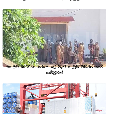
මීගමුව බන්ධනාගාරයේ ලේ වැකි ගැටුම විමර්ශනයට
කමිටුවක්