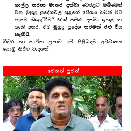
ගාල්ල හරහා මාතර දක්වා
වෙරළට ඔබ්බෙන්
වන මුහුදු ප්‍රදේශවල සුළඟේ වේගය විටින් විට
පැයට කිලෝමීටර් 50ක් පමණ දක්වා ඉහළ යා
හැකි අතර, එම මුහුදු ප්‍රදේශ
තරමක් රළු විය
හැකියි.
ධීවර හා නාවික ප්‍රජාව මේ පිළිබඳව අවධානය
යොමු කිරීම වැදගත්.
වෙනත් පුවත්