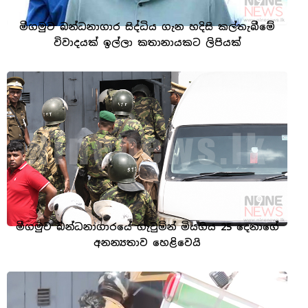
මීගමුව බන්ධනාගාර සිද්ධිය ගැන හදිසි කල්තැබීමේ
විවාදයක් ඉල්ලා කතානායකට ලිපියක්
මීගමුව බන්ධනාගාරයේ ගැටුමින් මියගිය 25 දෙනාගේ
අනන්‍යතාව හෙළිවෙයි