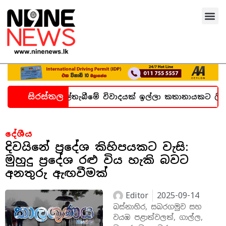
සිරස්තල
 හදිසි කල්තැබීමේ විවාදයක් ඉල්ලා කතානායකට ලිපියක්
දේශීය
දිවයිනේ ප්‍රදේශ කිහිපයකට වැසි:
මුහුදු ප්‍රදේශ රළු විය හැකි බවට
අනතුරු ඇඟවීමක්
Editor
2025-09-14
බස්නාහිර, සබරගමුව සහ
වයඹ පළාත්වලත්, ගාල්ල,