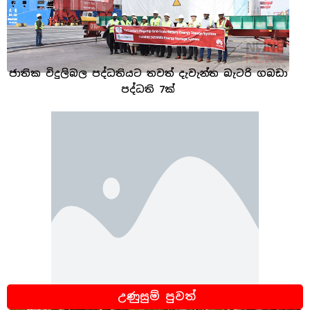
ජාතික විදුලිබල පද්ධතියට තවත් දැවැන්ත බැටරි ගබඩා
පද්ධති 7ක්
උණුසුම් පුවත්